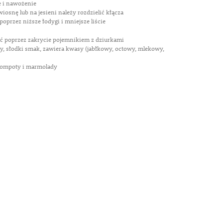
e i nawożenie
iosnę lub na jesieni należy rozdzielić kłącza
oprzez niższe łodygi i mniejsze liście
yć poprzez zakrycie pojemnikiem z dziurkami
ny, słodki smak, zawiera kwasy (jabłkowy, octowy, mlekowy,
kompoty i marmolady