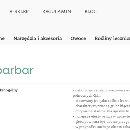
E-SKLEP
REGULAMIN
BLOG
ne
Narzędzia i akcesoria
Owoce
Rośliny lecznic
barbar
kst ogólny
- dekoracyjna roślina warzywna o w
północnych Chin
- stosowany jest jako roślina leczn
- charakterystyczne są grube kłącza
- optymalne stanowiska uprawy to 
- najlepsze efekty osiąga w uprawie
- gleba powinna być dobrze przygot
- w przypadku suchego okresu raba