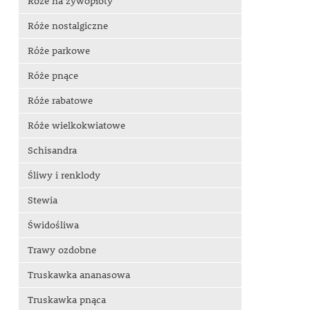
Róże na żywopłoty
Róże nostalgiczne
Róże parkowe
Róże pnące
Róże rabatowe
Róże wielkokwiatowe
Schisandra
Śliwy i renklody
Stewia
Świdośliwa
Trawy ozdobne
Truskawka ananasowa
Truskawka pnąca