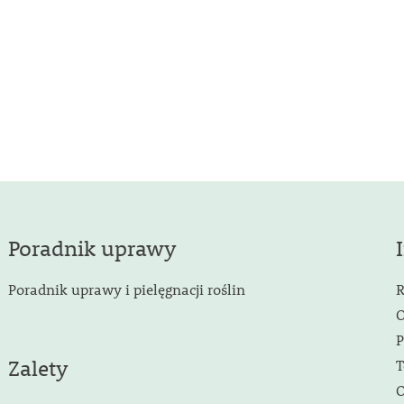
Poradnik uprawy
Poradnik uprawy i pielęgnacji roślin
R
O
P
Zalety
T
O