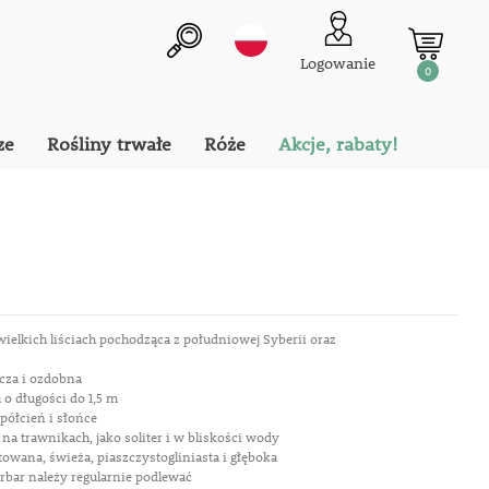
Logowanie
0
ze
Rośliny trwałe
Róże
Akcje, rabaty!
ielkich liściach pochodząca z południowej Syberii oraz
icza i ozdobna
 o długości do 1,5 m
półcień i słońce
 na trawnikach, jako soliter i w bliskości wody
owana, świeża, piaszczystogliniasta i głęboka
rbar należy regularnie podlewać