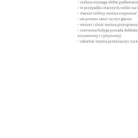
- roślina wymaga obfite podlewani
- w przypadku starszych roślin na w
- starsze rośliny można rozpoznać p
-
nie powinno sadzić się zbyt głęboko
- wzrost i zbiór można przyspiesz
- czerwona łodyga posiada delikat
szczawiowy i cytrynowy)
- rabarbar można przeznaczyc na 