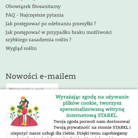
Obowiązek fitosanitarny
FAQ - Najczęstsze pytania
Jak postępować po odebraniu przesyłki ?
Jak postępować w przypadku braku możliwości
szybkiego zasadzenia roślin ?
Wygląd roślin
Nowości e-mailem
Wyrażając zgodę na używanie
plików cookie, tworzysz
(RODO)
Wyrażam zgodę na przetwarzanie danych osobowych
.
spersonalizowaną witrynę
internetową STARKL.
Twoja zgoda pozwoli nam dostosować
Twoją prywatność na stronie STARKL i
Przyłączcie się do nas !
ulepszyć nasze usługi dla Ciebie. Dzięki temu zapobiegamy