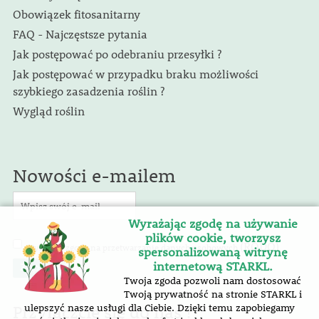
Obowiązek fitosanitarny
FAQ - Najczęstsze pytania
Jak postępować po odebraniu przesyłki ?
Jak postępować w przypadku braku możliwości
szybkiego zasadzenia roślin ?
Wygląd roślin
Nowości e-mailem
Wyrażając zgodę na używanie
plików cookie, tworzysz
(RODO)
Wyrażam zgodę na przetwarzanie danych osobowych
.
spersonalizowaną witrynę
internetową STARKL.
Twoja zgoda pozwoli nam dostosować
Twoją prywatność na stronie STARKL i
Przyłączcie się do nas !
ulepszyć nasze usługi dla Ciebie. Dzięki temu zapobiegamy