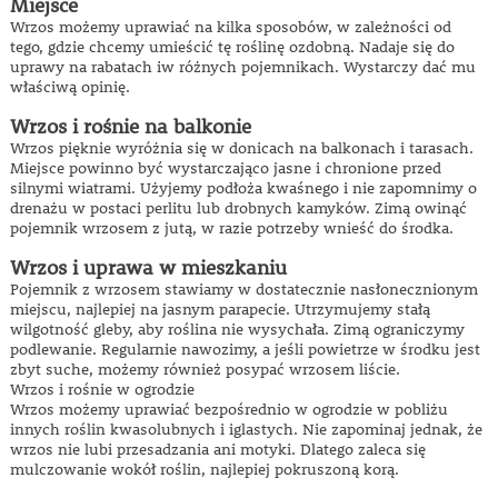
Miejsce
Wrzos możemy uprawiać na kilka sposobów, w zależności od
tego, gdzie chcemy umieścić tę roślinę ozdobną. Nadaje się do
uprawy na rabatach iw różnych pojemnikach. Wystarczy dać mu
właściwą opinię.
Wrzos i rośnie na balkonie
Wrzos pięknie wyróżnia się w donicach na balkonach i tarasach.
Miejsce powinno być wystarczająco jasne i chronione przed
silnymi wiatrami. Użyjemy podłoża kwaśnego i nie zapomnimy o
drenażu w postaci perlitu lub drobnych kamyków. Zimą owinąć
pojemnik wrzosem z jutą, w razie potrzeby wnieść do środka.
Wrzos i uprawa w mieszkaniu
Pojemnik z wrzosem stawiamy w dostatecznie nasłonecznionym
miejscu, najlepiej na jasnym parapecie. Utrzymujemy stałą
wilgotność gleby, aby roślina nie wysychała. Zimą ograniczymy
podlewanie. Regularnie nawozimy, a jeśli powietrze w środku jest
zbyt suche, możemy również posypać wrzosem liście.
Wrzos i rośnie w ogrodzie
Wrzos możemy uprawiać bezpośrednio w ogrodzie w pobliżu
innych roślin kwasolubnych i iglastych. Nie zapominaj jednak, że
wrzos nie lubi przesadzania ani motyki. Dlatego zaleca się
mulczowanie wokół roślin, najlepiej pokruszoną korą.