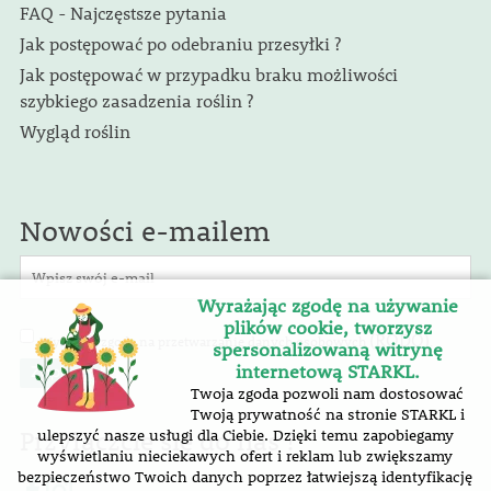
FAQ - Najczęstsze pytania
Jak postępować po odebraniu przesyłki ?
Jak postępować w przypadku braku możliwości
szybkiego zasadzenia roślin ?
Wygląd roślin
Nowości e-mailem
Wyrażając zgodę na używanie
plików cookie, tworzysz
(RODO)
Wyrażam zgodę na przetwarzanie danych osobowych
.
spersonalizowaną witrynę
internetową STARKL.
Twoja zgoda pozwoli nam dostosować
Twoją prywatność na stronie STARKL i
Przyłączcie się do nas !
ulepszyć nasze usługi dla Ciebie. Dzięki temu zapobiegamy
wyświetlaniu nieciekawych ofert i reklam lub zwiększamy
bezpieczeństwo Twoich danych poprzez łatwiejszą identyfikację