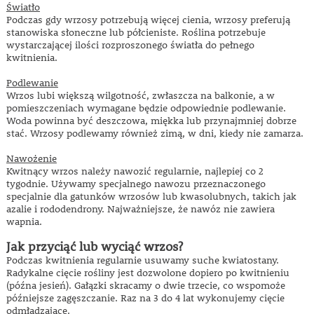
Światło
Podczas gdy wrzosy potrzebują więcej cienia, wrzosy preferują
stanowiska słoneczne lub półcieniste. Roślina potrzebuje
wystarczającej ilości rozproszonego światła do pełnego
kwitnienia.
Podlewanie
Wrzos lubi większą wilgotność, zwłaszcza na balkonie, a w
pomieszczeniach wymagane będzie odpowiednie podlewanie.
Woda powinna być deszczowa, miękka lub przynajmniej dobrze
stać. Wrzosy podlewamy również zimą, w dni, kiedy nie zamarza.
Nawożenie
Kwitnący wrzos należy nawozić regularnie, najlepiej co 2
tygodnie. Używamy specjalnego nawozu przeznaczonego
specjalnie dla gatunków wrzosów lub kwasolubnych, takich jak
azalie i rododendrony. Najważniejsze, że nawóz nie zawiera
wapnia.
Jak przyciąć lub wyciąć wrzos?
Podczas kwitnienia regularnie usuwamy suche kwiatostany.
Radykalne cięcie rośliny jest dozwolone dopiero po kwitnieniu
(późna jesień). Gałązki skracamy o dwie trzecie, co wspomoże
późniejsze zagęszczanie. Raz na 3 do 4 lat wykonujemy cięcie
odmładzające.