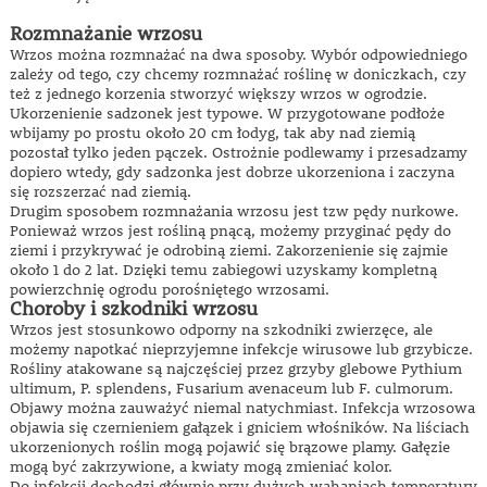
Rozmnażanie wrzosu
Wrzos można rozmnażać na dwa sposoby. Wybór odpowiedniego
zależy od tego, czy chcemy rozmnażać roślinę w doniczkach, czy
też z jednego korzenia stworzyć większy wrzos w ogrodzie.
Ukorzenienie sadzonek jest typowe. W przygotowane podłoże
wbijamy po prostu około 20 cm łodyg, tak aby nad ziemią
pozostał tylko jeden pączek. Ostrożnie podlewamy i przesadzamy
dopiero wtedy, gdy sadzonka jest dobrze ukorzeniona i zaczyna
się rozszerzać nad ziemią.
Drugim sposobem rozmnażania wrzosu jest tzw pędy nurkowe.
Ponieważ wrzos jest rośliną pnącą, możemy przyginać pędy do
ziemi i przykrywać je odrobiną ziemi. Zakorzenienie się zajmie
około 1 do 2 lat. Dzięki temu zabiegowi uzyskamy kompletną
powierzchnię ogrodu porośniętego wrzosami.
Choroby i szkodniki wrzosu
Wrzos jest stosunkowo odporny na szkodniki zwierzęce, ale
możemy napotkać nieprzyjemne infekcje wirusowe lub grzybicze.
Rośliny atakowane są najczęściej przez grzyby glebowe Pythium
ultimum, P. splendens, Fusarium avenaceum lub F. culmorum.
Objawy można zauważyć niemal natychmiast. Infekcja wrzosowa
objawia się czernieniem gałązek i gniciem włośników. Na liściach
ukorzenionych roślin mogą pojawić się brązowe plamy. Gałęzie
mogą być zakrzywione, a kwiaty mogą zmieniać kolor.
Do infekcji dochodzi głównie przy dużych wahaniach temperatury