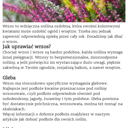
Wrzos to wdzięczna roślina ozdobna, która swoimi kolorowymi
kwiatami może ozdobić ogród i wnętrze. Trzeba mu jednak
zapewnić odpowiednią opiekę przez cały rok. Doradzimy jak dbać
o wrzos.
Jak uprawiać wrzos?
Chociaż wrzos i wrzos są bardzo podobne, każda roślina wymaga
innej pielęgnacji. Wrzosy to bezpretensjonalne, mrozoodporne
rośliny, a jeśli poświęcisz im wystarczająco dużo uwagi, pięknie
zakwitną w Twoim ogrodzie, rozjaśnią balkon, a nawet wnętrze.
Gleba
Wrzos ma stosunkowo specyficzne wymagania glebowe.
Najlepsze jest podłoże kwaśne przeznaczone pod rośliny
wrzosowate, czyli podłoże odpowiednie również pod
rododendrony, jagody, żurawiny i tym podobne. Gleba powinna
być dostatecznie próchniczna, wrzosowata, można też rosnąć na
skalniakach.
Więcej informacji o doborze podłoża znajdziesz w naszym
artykule Jak dobrać podłoże dla swoich roślin.