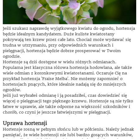
Jeśli szukasz naprawdę wyjątkowego kwiatu do ogrodu, hortensja
będzie idealnym kandydatem. Duże kuliste kwiatostany
pokrywają ten krzew przez całe lato. Chociaż może wydawać się
trudna w utrzymaniu, przy odpowiednich warunkach i
pielęgnacji, hortensja będzie dobrze prosperować w Twoim
ogrodzie.
Hortensje są dziś dostępne w wielu różnych odmianach.
Popularna jest klasyczna różowa hortensja hodowlana, ale także
wiele odmian z koronkowymi kwiatostanami. Oczaruje Cię na
przykład hortensja 'Fraise Melba'. Nie możemy zapomnieć o
hortensjach pnących, które idealnie nadają się do mniejszych
ogrodów.
Jeśli już wybrałeś odmianę i ją posadziłeś, czas dowiedzieć się
więcej o pielęgnacji tego pięknego krzewu. Hortensje są nie tylko
łatwe w uprawie, ale także odporne na większość szkodników i
chorób, co czyni je jeszcze łatwiejszymi w pielęgnacji.
Uprawa hortensji
Hortensje rosną w pełnym słońcu lub w półcieniu. Należy jednak
pamiętać, że wiele hortensji nie lubi bardzo gorących warunków,