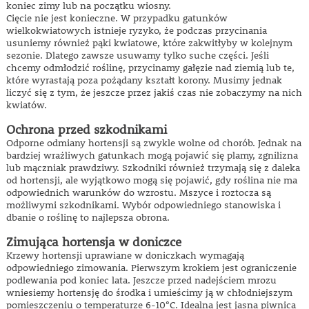
koniec zimy lub na początku wiosny.
Cięcie nie jest konieczne. W przypadku gatunków
wielkokwiatowych istnieje ryzyko, że podczas przycinania
usuniemy również pąki kwiatowe, które zakwitłyby w kolejnym
sezonie. Dlatego zawsze usuwamy tylko suche części. Jeśli
chcemy odmłodzić roślinę, przycinamy gałęzie nad ziemią lub te,
które wyrastają poza pożądany kształt korony. Musimy jednak
liczyć się z tym, że jeszcze przez jakiś czas nie zobaczymy na nich
kwiatów.
Ochrona przed szkodnikami
Odporne odmiany hortensji są zwykle wolne od chorób. Jednak na
bardziej wrażliwych gatunkach mogą pojawić się plamy, zgnilizna
lub mączniak prawdziwy. Szkodniki również trzymają się z daleka
od hortensji, ale wyjątkowo mogą się pojawić, gdy roślina nie ma
odpowiednich warunków do wzrostu. Mszyce i roztocza są
możliwymi szkodnikami. Wybór odpowiedniego stanowiska i
dbanie o roślinę to najlepsza obrona.
Zimująca hortensja w doniczce
Krzewy hortensji uprawiane w doniczkach wymagają
odpowiedniego zimowania. Pierwszym krokiem jest ograniczenie
podlewania pod koniec lata. Jeszcze przed nadejściem mrozu
wniesiemy hortensję do środka i umieścimy ją w chłodniejszym
pomieszczeniu o temperaturze 6-10°C. Idealna jest jasna piwnica