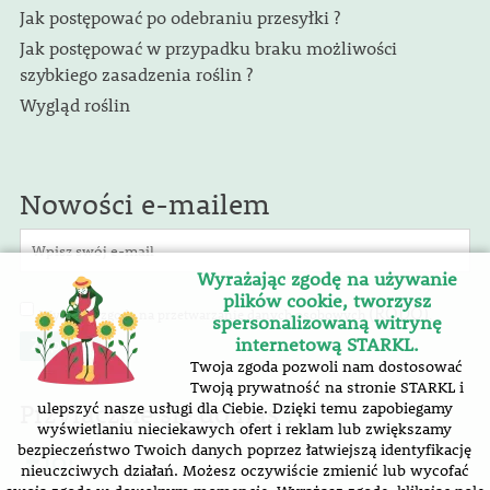
Jak postępować po odebraniu przesyłki ?
Jak postępować w przypadku braku możliwości
szybkiego zasadzenia roślin ?
Wygląd roślin
Nowości e-mailem
Wyrażając zgodę na używanie
plików cookie, tworzysz
(RODO)
Wyrażam zgodę na przetwarzanie danych osobowych
.
spersonalizowaną witrynę
internetową STARKL.
Twoja zgoda pozwoli nam dostosować
Twoją prywatność na stronie STARKL i
Przyłączcie się do nas !
ulepszyć nasze usługi dla Ciebie. Dzięki temu zapobiegamy
wyświetlaniu nieciekawych ofert i reklam lub zwiększamy
bezpieczeństwo Twoich danych poprzez łatwiejszą identyfikację
nieuczciwych działań. Możesz oczywiście zmienić lub wycofać