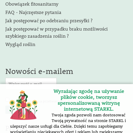
Obowiązek fitosanitarny
FAQ - Najczęstsze pytania
Jak postępować po odebraniu przesyłki ?
Jak postępować w przypadku braku możliwości
szybkiego zasadzenia roślin ?
Wygląd roślin
Nowości e-mailem
Wyrażając zgodę na używanie
plików cookie, tworzysz
(RODO)
Wyrażam zgodę na przetwarzanie danych osobowych
.
spersonalizowaną witrynę
internetową STARKL.
Twoja zgoda pozwoli nam dostosować
Twoją prywatność na stronie STARKL i
Przyłączcie się do nas !
ulepszyć nasze usługi dla Ciebie. Dzięki temu zapobiegamy
wyświetlaniu nieciekawych ofert i reklam lub zwiększamy