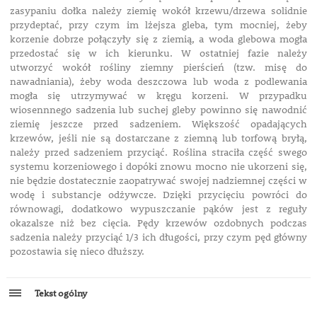
zasypaniu dołka należy ziemię wokół krzewu/drzewa solidnie
przydeptać, przy czym im lżejsza gleba, tym mocniej, żeby
korzenie dobrze połączyły się z ziemią, a woda glebowa mogła
przedostać się w ich kierunku. W ostatniej fazie należy
utworzyć wokół rośliny ziemny pierścień (tzw. misę do
nawadniania), żeby woda deszczowa lub woda z podlewania
mogła się utrzymywać w kręgu korzeni. W przypadku
wiosennnego sadzenia lub suchej gleby powinno się nawodnić
ziemię jeszcze przed sadzeniem. Większość opadających
krzewów, jeśli nie są dostarczane z ziemną lub torfową bryłą,
należy przed sadzeniem przyciąć. Roślina straciła część swego
systemu korzeniowego i dopóki znowu mocno nie ukorzeni się,
nie będzie dostatecznie zaopatrywać swojej nadziemnej części w
wodę i substancje odżywcze. Dzięki przycięciu powróci do
równowagi, dodatkowo wypuszczanie pąków jest z reguły
okazalsze niż bez cięcia. Pędy krzewów ozdobnych podczas
sadzenia należy przyciąć 1/3 ich długości, przy czym pęd główny
pozostawia się nieco dłuższy.
Tekst ogólny