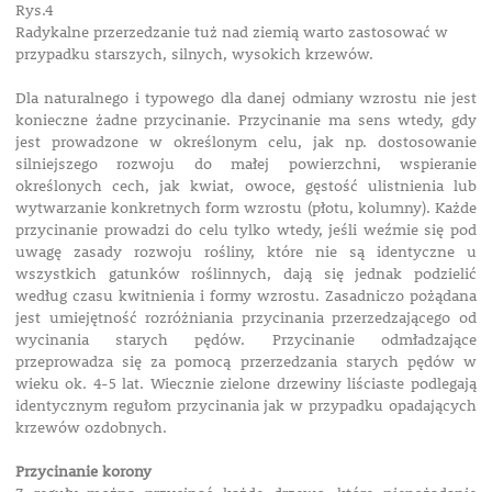
Rys.4
Radykalne przerzedzanie tuż nad ziemią warto zastosować w
przypadku starszych, silnych, wysokich krzewów.
Dla naturalnego i typowego dla danej odmiany wzrostu nie jest
konieczne żadne przycinanie. Przycinanie ma sens wtedy, gdy
jest prowadzone w określonym celu, jak np. dostosowanie
silniejszego rozwoju do małej powierzchni, wspieranie
określonych cech, jak kwiat, owoce, gęstość ulistnienia lub
wytwarzanie konkretnych form wzrostu (płotu, kolumny). Każde
przycinanie prowadzi do celu tylko wtedy, jeśli weźmie się pod
uwagę zasady rozwoju rośliny, które nie są identyczne u
wszystkich gatunków roślinnych, dają się jednak podzielić
według czasu kwitnienia i formy wzrostu. Zasadniczo pożądana
jest umiejętność rozróżniania przycinania przerzedzającego od
wycinania starych pędów. Przycinanie odmładzające
przeprowadza się za pomocą przerzedzania starych pędów w
wieku ok. 4-5 lat. Wiecznie zielone drzewiny liściaste podlegają
identycznym regułom przycinania jak w przypadku opadających
krzewów ozdobnych.
Przycinanie korony