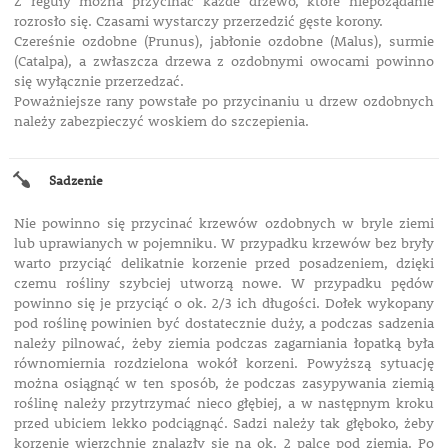
Z reguły można przycinać każde drzewo, które niepożądanie
rozrosło się. Czasami wystarczy przerzedzić gęste korony.
Czereśnie ozdobne (Prunus), jabłonie ozdobne (Malus), surmie
(Catalpa), a zwłaszcza drzewa z ozdobnymi owocami powinno
się wyłącznie przerzedzać.
Poważniejsze rany powstałe po przycinaniu u drzew ozdobnych
należy zabezpieczyć woskiem do szczepienia.
Sadzenie
Nie powinno się przycinać krzewów ozdobnych w bryle ziemi
lub uprawianych w pojemniku. W przypadku krzewów bez bryły
warto przyciąć delikatnie korzenie przed posadzeniem, dzięki
czemu rośliny szybciej utworzą nowe. W przypadku pędów
powinno się je przyciąć o ok. 2/3 ich długości. Dołek wykopany
pod roślinę powinien być dostatecznie duży, a podczas sadzenia
należy pilnować, żeby ziemia podczas zagarniania łopatką była
równomiernia rozdzielona wokół korzeni. Powyższą sytuację
można osiągnąć w ten sposób, że podczas zasypywania ziemią
roślinę należy przytrzymać nieco głębiej, a w następnym kroku
przed ubiciem lekko podciągnąć. Sadzi należy tak głęboko, żeby
korzenie wierzchnie znalazły się na ok. 2 palce pod ziemią. Po