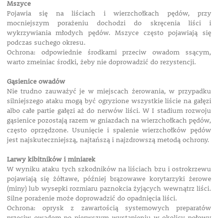
Mszyce
Pojawia się na liściach i wierzchołkach pędów, przy
mocniejszym porażeniu dochodzi do skręcenia liści i
wykrzywiania młodych pędów. Mszyce często pojawiają się
podczas suchego okresu.
Ochrona: odpowiednie środkami przeciw owadom ssącym,
warto zmeiniac środki, żeby nie doprowadzić do rezystencji.
Gąsienice owadów
Nie trudno zauważyć je w miejscach żerowania, w przypadku
silniejszego ataku mogą być ogryzione wszystkie liście na gałęzi
albo całe partie gałęzi aż do nerwów liści. W I stadium rozwoju
gąsienice pozostają razem w gniazdach na wierzchołkach pędów,
często oprzędzone. Usunięcie i spalenie wierzchołków pędów
jest najskuteczniejszą, najtańszą i najzdrowszą metodą ochrony.
Larwy kibitników i miniarek
W wyniku ataku tych szkodników na liściach bzu i ostrokrzewu
pojawiają się żółtawe, później brązowawe korytarzyki żerowe
(miny) lub wysepki rozmiaru paznokcia żyjących wewnątrz liści.
Silne porażenie może doprowadzić do opadnięcia liści.
Ochrona: oprysk z zawartością systemowych preparatów
przeciw owadom po pierwszym wystąpieniu w okolicy połowy