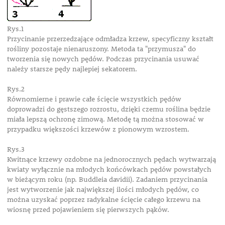
Rys.1
Przycinanie przerzedzające odmładza krzew, specyficzny kształt
rośliny pozostaje nienaruszony. Metoda ta "przymusza" do
tworzenia się nowych pędów. Podczas przycinania usuwać
należy starsze pędy najlepiej sekatorem.
Rys.2
Równomierne i prawie całe ścięcie wszystkich pędów
doprowadzi do gęstszego rozrostu, dzięki czemu roślina będzie
miała lepszą ochronę zimową. Metodę tą można stosować w
przypadku większości krzewów z pionowym wzrostem.
Rys.3
Kwitnące krzewy ozdobne na jednorocznych pędach wytwarzają
kwiaty wyłącznie na młodych końcówkach pędów powstałych
w bieżącym roku (np. Buddleia davidii). Zadaniem przycinania
jest wytworzenie jak największej ilości młodych pędów, co
można uzyskać poprzez radykalne ścięcie całego krzewu na
wiosnę przed pojawieniem się pierwszych pąków.