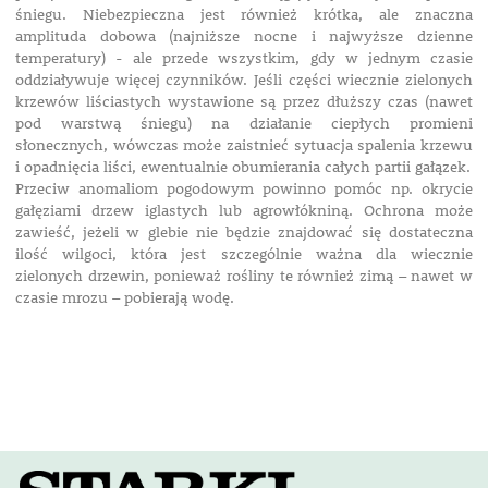
śniegu. Niebezpieczna jest również krótka, ale znaczna
amplituda dobowa (najniższe nocne i najwyższe dzienne
temperatury) - ale przede wszystkim, gdy w jednym czasie
oddziaływuje więcej czynników. Jeśli części wiecznie zielonych
krzewów liściastych wystawione są przez dłuższy czas (nawet
pod warstwą śniegu) na działanie ciepłych promieni
słonecznych, wówczas może zaistnieć sytuacja spalenia krzewu
i opadnięcia liści, ewentualnie obumierania całych partii gałązek.
Przeciw anomaliom pogodowym powinno pomóc np. okrycie
gałęziami drzew iglastych lub agrowłókniną. Ochrona może
zawieść, jeżeli w glebie nie będzie znajdować się dostateczna
ilość wilgoci, która jest szczególnie ważna dla wiecznie
zielonych drzewin, ponieważ rośliny te również zimą – nawet w
czasie mrozu – pobierają wodę.