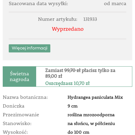
Szacowana data wysyłki:
od marca
Numer artykułu:
131933
Wyprzedano
Więcej informacji
Zamiast
99,70 zł
płacisz tylko za
Świetna
89,00 zł
nagroda
Oszczędzasz 10,70 zł
Nazwa botaniczna:
Hydrangea paniculata Mix
Doniczka
9 cm
Przezimowanie
roślina mrozoodporna
Stanowisko:
na słońcu, w półcieniu
Wysokość:
do 100 cm