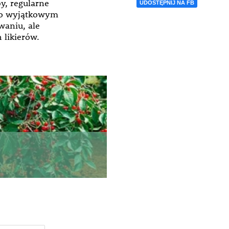
y, regularne
UDOSTĘPNIJ NA FB
e o wyjątkowym
waniu, ale
likierów.