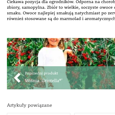
Ciekawa pozycja dla ogrodników. Odporna na chorob
zbiory, samopylna. Zbiór to wielkie, soczyste owoc
smaku. Owoce najlepiej smakują natychmiast po zer
również stosowane są do marmolad i aromatycznych 
Poprzedni produkt
Wiśnia 'Griotella®'
Artykuły powiązane