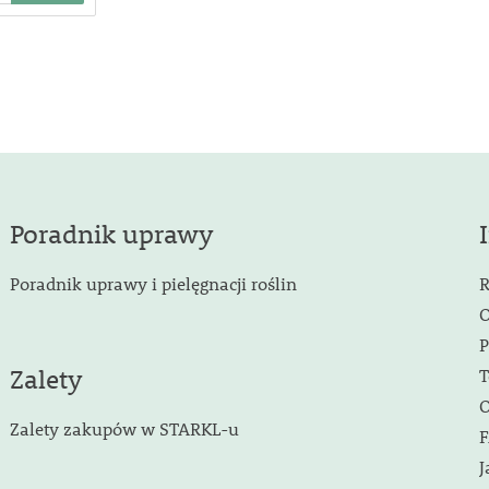
Poradnik uprawy
Poradnik uprawy i pielęgnacji roślin
R
O
P
Zalety
T
O
Zalety zakupów w STARKL-u
F
J