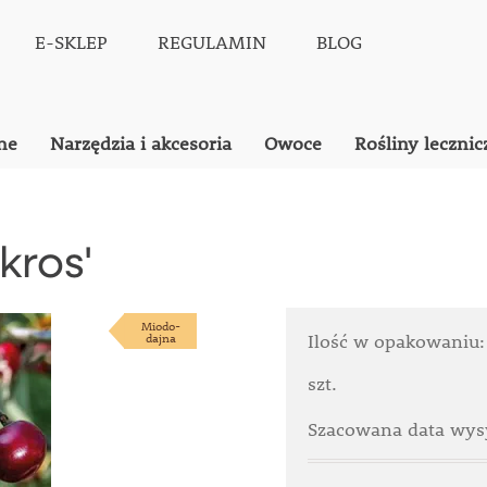
E-SKLEP
REGULAMIN
BLOG
ne
Narzędzia i akcesoria
Owoce
Rośliny lecznic
kros'
Miodo-
dajna
Ilość w opakowaniu
szt.
Szacowana data wysy