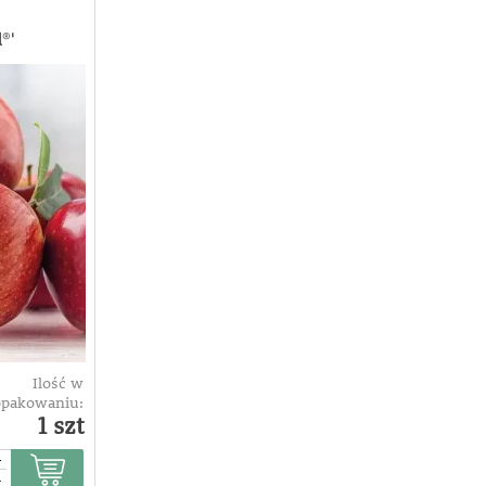
®'
Ilość w
opakowaniu:
1 szt
+
-