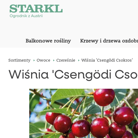
Balkonowe rośliny
Krzewy i drzewa ozdob
Sortimenty
Owoce
Czereśnie
Wiśnia 'Csengödi Csokros'
Wiśnia 'Csengödi Cso