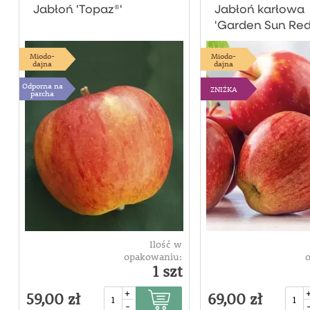
Jabłoń 'Topaz®'
Jabłoń karłowa
'Garden Sun Red
Miodo-
Miodo-
dajna
dajna
Odporna na
ZNIŻKA
parcha
Ilość w
opakowaniu:
1 szt
+
59,00 zł
69,00 zł
-