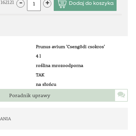
162121
-
+
Prunus avium 'Csengödi csokros'
4 l
roślina mrozoodporna
TAK
na słońcu
Poradnik uprawy
ANIA