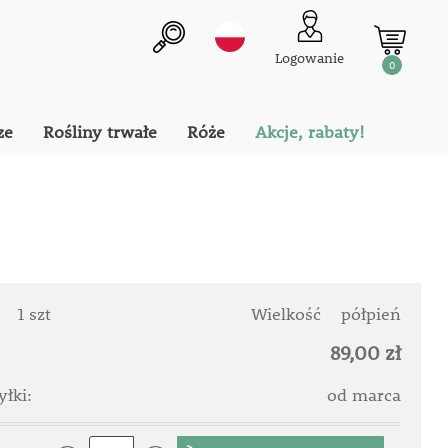
Logowanie
0
ze
Rośliny trwałe
Róże
Akcje, rabaty!
:
1 szt
Wielkość
półpień
89,00 zł
łki:
od marca