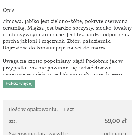
Opis
Zimowa. Jabłko jest zielono-żółte, pokryte czerwoną
ceramiką. Miąższ jest bardzo soczysty, słodko-kwaśny
o intensywnym aromacie. Jest też bardzo odporne na
parcha jabłoni i mączniak. Zbiór: październik.
Dojrzałość do konsumpcji: nawet do marca.
Uwaga na często popełniany błąd! Podobnie jak w
przypadku róż nie powinno się sadzić drzewo
owocowe w miejscu, w którym rosło inne drzewo.
Nie urośnie! Gleba jest zbyt wyczerpana. Ziemię
Pokaż więcej
należy wymienić na nową lub zasadzić roślinę w
innym miejscu.
Ilość w opakowaniu:
1 szt
59,00 zł
szt.
Szacowana data wysyłki:
od marca