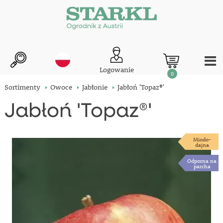
Logowanie
0
Sortimenty
Owoce
Jabłonie
Jabłoń 'Topaz®'
Jabłoń 'Topaz®'
Miodo-
dajna
Odporna na
parcha