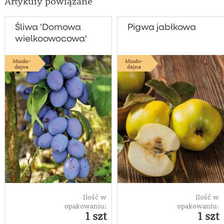
Artykuły powiązane
Śliwa 'Domowa
Pigwa jabłkowa
wielkoowocowa'
Miodo-
Miodo-
dajna
dajna
Ilość w
Ilość w
opakowaniu:
opakowaniu:
1 szt
1 szt