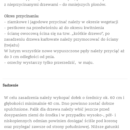
z nieprzycinanymi drzewami – do mniejszych plonów.
Okres przycinania:
- ziarnkowe i jagodowe przycinać należy w okresie wegetacji
- pestkowe na przedwiośniu aż do okresu kwitnienia
- ścianę owocową ścina się na tzw. „krótkie drzewo“, po
zasadzeniu drzewa karłowate należy przymocować do ściany
(trejażu)
W lutym wszystkie nowe wypuszczone pędy należy przyciąć aż
do 3 cm odległości od pnia.
- orzechy wystarczy tylko przerzedzić, w maju.
Sadzenie
W celu zasadzenia należy wykopać dołek o średnicy ok. 60 cm i
głębokości minimalnie 40 cm. Dno powinno zostać dobrze
spulchnione. Palik dla drzewa należy wbić jeszcze przed
dosypaniem ziemi do środka i w przypadku wysoko-, pół- i
niskopiennych odmian powinien dosięgać ściśle pod koronę
oraz przylegać zawsze od strony południowej. Niższe gatunki