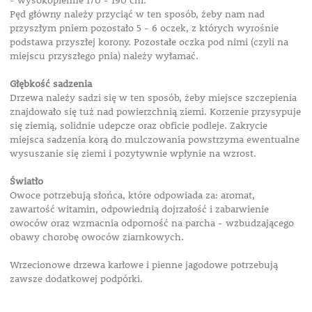
- wysokopienne 170 - 190 cm.
Pęd główny należy przyciąć w ten sposób, żeby nam nad
przyszłym pniem pozostało 5 - 6 oczek, z których wyrośnie
podstawa przyszłej korony. Pozostałe oczka pod nimi (czyli na
miejscu przyszłego pnia) należy wyłamać.
Głębkość sadzenia
Drzewa należy sadzi się w ten sposób, żeby miejsce szczepienia
znajdowało się tuż nad powierzchnią ziemi. Korzenie przysypuje
się ziemią, solidnie udepcze oraz obficie podleje. Zakrycie
miejsca sadzenia korą do mulczowania powstrzyma ewentualne
wysuszanie się ziemi i pozytywnie wpłynie na wzrost.
Światło
Owoce potrzebują słońca, które odpowiada za: aromat,
zawartość witamin, odpowiednią dojrzałość i zabarwienie
owoców oraz wzmacnia odporność na parcha - wzbudzającego
obawy chorobę owoców ziarnkowych.
Wrzecionowe drzewa karłowe i pienne jagodowe potrzebują
zawsze dodatkowej podpórki.