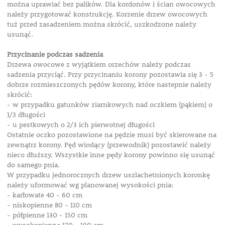
można uprawiać bez palików. Dla kordonów i ścian owocowych
należy przygotować konstrukcję. Korzenie drzew owocowych
tuż przed zasadzeniem można skrócić, uszkodzone należy
usunąć.
Przycinanie podczas sadzenia
Drzewa owocowe z wyjątkiem orzechów należy podczas
sadzenia przyciąć. Przy przycinaniu korony pozostawia się 3 - 5
dobrze rozmieszczonych pędów korony, które nastepnie należy
skrócić:
- w przypadku gatunków ziarnkowych nad oczkiem (pąkiem) o
1/3 długości
- u pestkowych o 2/3 ich pierwotnej długości
Ostatnie oczko pozostawione na pędzie musi być skierowane na
zewnątrz korony. Pęd wiodący (przewodnik) pozostawić należy
nieco dłuższy. Wszystkie inne pędy korony powinno się usunąć
do samego pnia.
W przypadku jednorocznych drzew uszlachetnionych koronkę
należy uformować wg planowanej wysokości pnia:
- karłowate 40 - 60 cm
- niskopienne 80 - 110 cm
- półpienne 130 - 150 cm