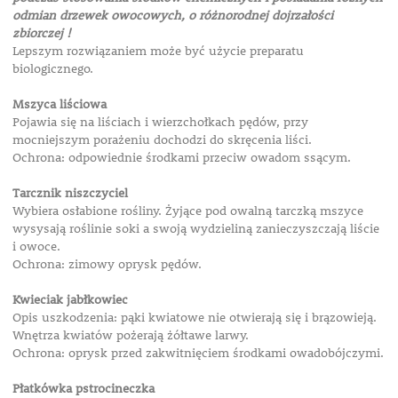
odmian drzewek owocowych, o różnorodnej dojrzałości
zbiorczej !
Lepszym rozwiązaniem może być użycie preparatu
biologicznego.
Mszyca liściowa
Pojawia się na liściach i wierzchołkach pędów, przy
mocniejszym porażeniu dochodzi do skręcenia liści.
Ochrona: odpowiednie środkami przeciw owadom ssącym.
Tarcznik niszczyciel
Wybiera osłabione rośliny. Żyjące pod owalną tarczką mszyce
wysysają roślinie soki a swoją wydzieliną zanieczyszczają liście
i owoce.
Ochrona: zimowy oprysk pędów.
Kwieciak jabłkowiec
Opis uszkodzenia: pąki kwiatowe nie otwierają się i brązowieją.
Wnętrza kwiatów pożerają żółtawe larwy.
Ochrona: oprysk przed zakwitnięciem środkami owadobójczymi.
Płatkówka pstrocineczka