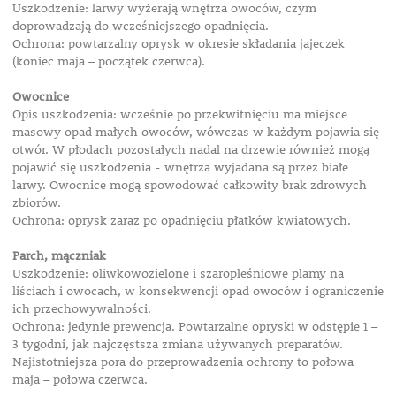
Uszkodzenie: larwy wyżerają wnętrza owoców, czym
doprowadzają do wcześniejszego opadnięcia.
Ochrona: powtarzalny oprysk w okresie składania jajeczek
(koniec maja – początek czerwca).
Owocnice
Opis uszkodzenia: wcześnie po przekwitnięciu ma miejsce
masowy opad małych owoców, wówczas w każdym pojawia się
otwór. W płodach pozostałych nadal na drzewie również mogą
pojawić się uszkodzenia - wnętrza wyjadana są przez białe
larwy. Owocnice mogą spowodować całkowity brak zdrowych
zbiorów.
Ochrona: oprysk zaraz po opadnięciu płatków kwiatowych.
Parch, mączniak
Uszkodzenie: oliwkowozielone i szaropleśniowe plamy na
liściach i owocach, w konsekwencji opad owoców i ograniczenie
ich przechowywalności.
Ochrona: jedynie prewencja. Powtarzalne opryski w odstępie 1 –
3 tygodni, jak najczęstsza zmiana używanych preparatów.
Najistotniejsza pora do przeprowadzenia ochrony to połowa
maja – połowa czerwca.