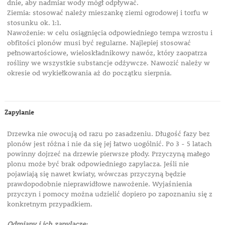
dnie, aby nadmiar wody mógł odpływać.
Ziemia: stosować należy mieszankę ziemi ogrodowej i torfu w
stosunku ok. 1:1.
Nawożenie: w celu osiągnięcia odpowiedniego tempa wzrostu i
obfitości plonów musi być regularne. Najlepiej stosować
pełnowartościowe, wieloskładnikowy nawóz, który zaopatrza
rośliny we wszystkie substancje odżywcze. Nawozić należy w
okresie od wykiełkowania aż do początku sierpnia.
Zapylanie
Drzewka nie owocują od razu po zasadzeniu. Długość fazy bez
plonów jest różna i nie da się jej łatwo uogólnić. Po 3 - 5 latach
powinny dojrzeć na drzewie pierwsze płody. Przyczyną małego
plonu może być brak odpowiedniego zapylacza. Jeśli nie
pojawiają się nawet kwiaty, wówczas przyczyną będzie
prawdopodobnie nieprawidłowe nawożenie. Wyjaśnienia
przyczyn i pomocy można udzielić dopiero po zapoznaniu się z
konkretnym przypadkiem.
Odmiany i ich zapylacze: