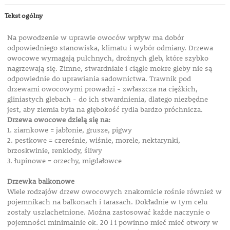
Tekst ogólny
Na powodzenie w uprawie owoców wpływ ma dobór
odpowiedniego stanowiska, klimatu i wybór odmiany.
Drzewa
owocowe wymagają pulchnych, drożnych gleb, które szybko
nagrzewają się. Zimne, stwardniałe i ciągle mokre gleby nie są
odpowiednie do uprawiania sadownictwa.
Trawnik pod
drzewami owocowymi prowadzi - zwłaszcza na ciężkich,
gliniastych glebach - do ich stwardnienia, dlatego niezbędne
jest, aby ziemia była na głębokość rydla bardzo próchnicza.
Drzewa owocowe dzielą się na:
1. ziarnkowe = jabłonie, grusze, pigwy
2. pestkowe = czereśnie, wiśnie, morele, nektarynki,
brzoskwinie, renklody, śliwy
3. łupinowe = orzechy, migdałowce
Drzewka balkonowe
Wiele rodzajów drzew owocowych znakomicie rośnie również w
pojemnikach na balkonach i tarasach. Dokładnie w tym celu
zostały uszlachetnione. Można zastosować każde naczynie o
pojemności minimalnie ok. 20 l i powinno mieć mieć otwory w