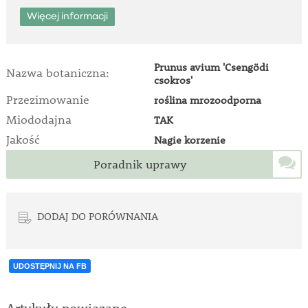
Więcej informacji
Prunus avium 'Csengödi
Nazwa botaniczna:
csokros'
Przezimowanie
roślina mrozoodporna
Miododajna
TAK
Jakość
Nagie korzenie
Poradnik uprawy
DODAJ DO PORÓWNANIA
UDOSTĘPNIJ NA FB