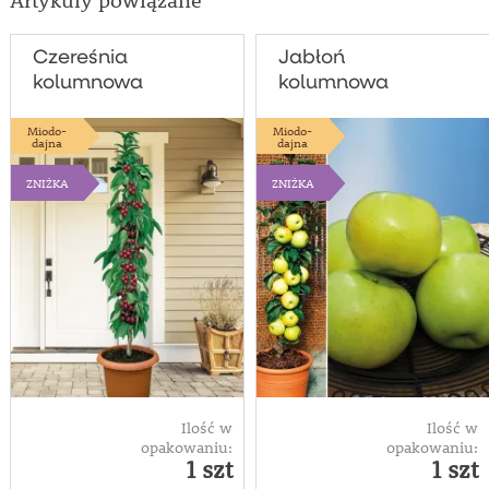
Artykuły powiązane
Czereśnia
Jabłoń
kolumnowa
kolumnowa
'Helene®'
'Bolero®'
Miodo-
Miodo-
dajna
dajna
ZNIŻKA
ZNIŻKA
Ilość w
Ilość w
opakowaniu:
opakowaniu:
1 szt
1 szt