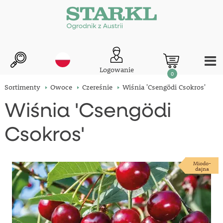
Logowanie
0
Sortimenty
Owoce
Czereśnie
Wiśnia 'Csengödi Csokros'
Wiśnia 'Csengödi
Csokros'
Miodo-
dajna