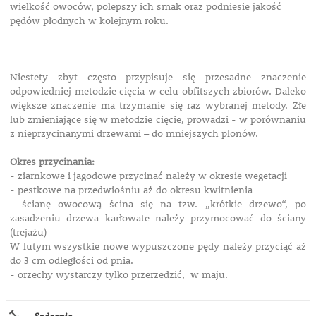
wielkość owoców, polepszy ich smak oraz podniesie jakość
pędów płodnych w kolejnym roku.
Niestety zbyt często przypisuje się przesadne znaczenie
odpowiedniej metodzie cięcia w celu obfitszych zbiorów. Daleko
większe znaczenie ma trzymanie się raz wybranej metody. Złe
lub zmieniające się w metodzie cięcie, prowadzi - w porównaniu
z nieprzycinanymi drzewami – do mniejszych plonów.
Okres przycinania:
- ziarnkowe i jagodowe przycinać należy w okresie wegetacji
- pestkowe na przedwiośniu aż do okresu kwitnienia
- ścianę owocową ścina się na tzw. „krótkie drzewo“, po
zasadzeniu drzewa karłowate należy przymocować do ściany
(trejażu)
W lutym wszystkie nowe wypuszczone pędy należy przyciąć aż
do 3 cm odległości od pnia.
- orzechy wystarczy tylko przerzedzić, w maju.