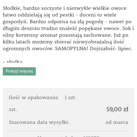
Słodkie, bardzo soczyste i niezwykle wielkie owoce
łatwo oddzielają się od pestki - doceni to wiele
gospodyń. Bardzo odporna na złą pogodę - nawet po
długim deszczu trudno znaleźć popękane owoce. Sok i
silny korzenny aromat pozostają zachowane. Już po
kilku latach możemy zbierać niewyobrażalną ilość
ogromnych owoców. SAMOPYLNA! Dojrzałość: lipiec.
- słodka
- soczysta
Pokaż więcej
- samopylna
- oddzielająca się od pestek
Ilość w opakowaniu:
1 szt
59,00 zł
szt.
Szacowana data wysyłki:
od marca