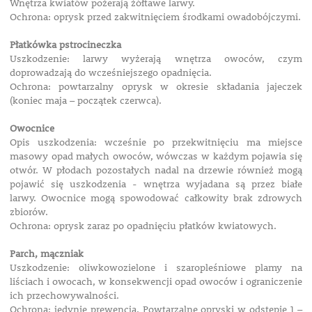
Wnętrza kwiatów pożerają żółtawe larwy.
Ochrona: oprysk przed zakwitnięciem środkami owadobójczymi.
Płatkówka pstrocineczka
Uszkodzenie: larwy wyżerają wnętrza owoców, czym
doprowadzają do wcześniejszego opadnięcia.
Ochrona: powtarzalny oprysk w okresie składania jajeczek
(koniec maja – początek czerwca).
Owocnice
Opis uszkodzenia: wcześnie po przekwitnięciu ma miejsce
masowy opad małych owoców, wówczas w każdym pojawia się
otwór. W płodach pozostałych nadal na drzewie również mogą
pojawić się uszkodzenia - wnętrza wyjadana są przez białe
larwy. Owocnice mogą spowodować całkowity brak zdrowych
zbiorów.
Ochrona: oprysk zaraz po opadnięciu płatków kwiatowych.
Parch, mączniak
Uszkodzenie: oliwkowozielone i szaropleśniowe plamy na
liściach i owocach, w konsekwencji opad owoców i ograniczenie
ich przechowywalności.
Ochrona: jedynie prewencja. Powtarzalne opryski w odstępie 1 –