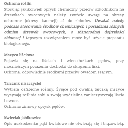
Ochrona roślin
Stosując jakikolwiek oprysk chemiczny przeciw szkodnikom na
drzewkach owocowych należy zwrócic uwagę na okresy
ochronne (okresy karencji) aż do zbiorów.
Uważać należy
podczas stosowania środków chemicznych i posiadania różnych
odmian drzewek owocowych, o różnorodnej dojrzałości
zbiorczej !
Lepszym rozwiązaniem może być użycie preparatu
biologicznego.
Mszyca liściowa
Pojawia się na liściach i wierzchołkach pędów, przy
mocniejszym porażeniu dochodzi do skręcenia liści.
Ochrona: odpowiednie środkami przeciw owadom ssącym.
Tarcznik niszczyciel
Wybiera osłabione rośliny. Żyjące pod owalną tarczką mszyce
wysysają roślinie soki a swoją wydzieliną zanieczyszczają liście
i owoce.
Ochrona: zimowy oprysk pędów.
Kwieciak jabłkowiec
Opis uszkodzenia: pąki kwiatowe nie otwierają się i brązowieją.