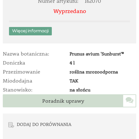
Numer artykułu:
162070
Wyprzedano
Więcej informacji
Nazwa botaniczna:
Prunus avium 'Sunburst'®
Doniczka
4 l
Przezimowanie
roślina mrozoodporna
Miododajna
TAK
Stanowisko:
na słońcu
Poradnik uprawy
DODAJ DO PORÓWNANIA