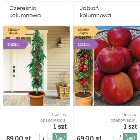
Czereśnia
Jabłoń
kolumnowa
kolumnowa
'Helene®'
'Waltz®'
Miodo-
Miodo-
dajna
dajna
ZNIŻKA
ZNIŻKA
Ilość w
Ilość w
opakowaniu:
opakowaniu:
1 szt
1 szt
+
+
89,00 zł
69,00 zł