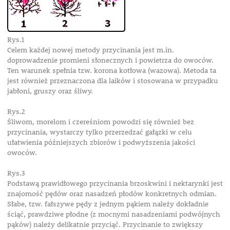
Rys.1
Celem każdej nowej metody przycinania jest m.in.
doprowadzenie promieni słonecznych i powietrza do owoców.
Ten warunek spełnia tzw. korona kotłowa (wazowa). Metoda ta
jest również przeznaczona dla laików i stosowana w przypadku
jabłoni, gruszy oraz śliwy.
Rys.2
Śliwom, morelom i czereśniom powodzi się również bez
przycinania, wystarczy tylko przerzedzać gałązki w celu
ułatwienia późniejszych zbiorów i podwyższenia jakości
owoców.
Rys.3
Podstawą prawidłowego przycinania brzoskwini i nektarynki jest
znajomość pędów oraz nasadzeń płodów konkretnych odmian.
Słabe, tzw. fałszywe pędy z jednym pąkiem należy dokładnie
ściąć, prawdziwe płodne (z mocnymi nasadzeniami podwójnych
pąków) należy delikatnie przyciąć. Przycinanie to zwiększy