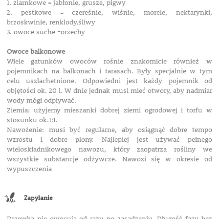
1. ziarnkowe = jabłonie, grusze, pigwy
2. pestkowe = czereśnie, wiśnie, morele, nektarynki,
brzoskwinie, renklody,śliwy
3. owoce suche =orzechy
Owoce balkonowe
Wiele gatunków owoców rośnie znakomicie również w
pojemnikach na balkonach i tarasach. Były specjalnie w tym
celu uszlachetnione. Odpowiedni jest każdy pojemnik od
objętości ok. 20 l. W dnie jednak musi mieć otwory, aby nadmiar
wody mógł odpływać.
Ziemia: użyjemy mieszanki dobrej ziemi ogrodowej i torfu w
stosunku ok.1:1.
Nawożenie: musi być regularne, aby osiągnąć dobre tempo
wzrostu i dobre plony. Najlepiej jest używać pełnego
wieloskładnikowego nawozu, który zaopatrza rośliny we
wszystkie substancje odżywcze. Nawozi się w okresie od
wypuszczenia
Zapylanie
Drzewka nie owocują od razu po zasadzeniu. Długość fazy bez