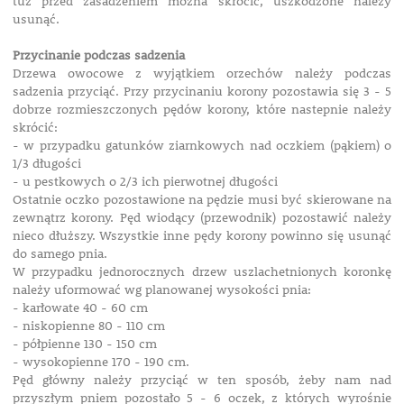
tuż przed zasadzeniem można skrócić, uszkodzone należy
usunąć.
Przycinanie podczas sadzenia
Drzewa owocowe z wyjątkiem orzechów należy podczas
sadzenia przyciąć. Przy przycinaniu korony pozostawia się 3 - 5
dobrze rozmieszczonych pędów korony, które nastepnie należy
skrócić:
- w przypadku gatunków ziarnkowych nad oczkiem (pąkiem) o
1/3 długości
- u pestkowych o 2/3 ich pierwotnej długości
Ostatnie oczko pozostawione na pędzie musi być skierowane na
zewnątrz korony. Pęd wiodący (przewodnik) pozostawić należy
nieco dłuższy. Wszystkie inne pędy korony powinno się usunąć
do samego pnia.
W przypadku jednorocznych drzew uszlachetnionych koronkę
należy uformować wg planowanej wysokości pnia:
- karłowate 40 - 60 cm
- niskopienne 80 - 110 cm
- półpienne 130 - 150 cm
- wysokopienne 170 - 190 cm.
Pęd główny należy przyciąć w ten sposób, żeby nam nad
przyszłym pniem pozostało 5 - 6 oczek, z których wyrośnie