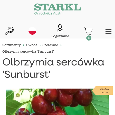
Logowanie
0
Sortimenty
Owoce
Czereśnie
Olbrzymia sercówka 'Sunburst'
Olbrzymia sercówka
'Sunburst'
Miodo-
dajna