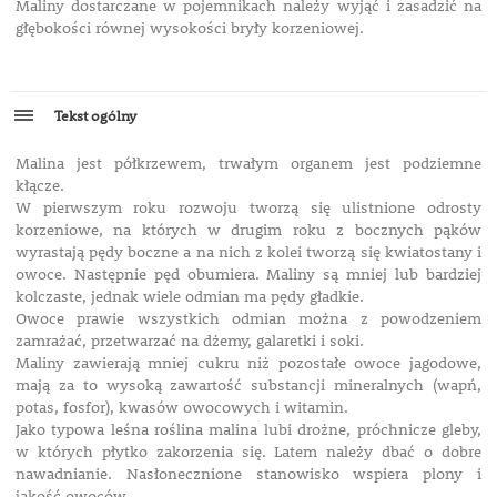
Maliny dostarczane w pojemnikach należy wyjąć i zasadzić na
głębokości równej wysokości bryły korzeniowej.
Tekst ogólny
Malina jest półkrzewem, trwałym organem jest podziemne
kłącze.
W pierwszym roku rozwoju tworzą się ulistnione odrosty
korzeniowe, na których w drugim roku z bocznych pąków
wyrastają pędy boczne a na nich z kolei tworzą się kwiatostany i
owoce. Następnie pęd obumiera. Maliny są mniej lub bardziej
kolczaste, jednak wiele odmian ma pędy gładkie.
Owoce prawie wszystkich odmian można z powodzeniem
zamrażać, przetwarzać na dżemy, galaretki i soki.
Maliny zawierają mniej cukru niż pozostałe owoce jagodowe,
mają za to wysoką zawartość substancji mineralnych (wapń,
potas, fosfor), kwasów owocowych i witamin.
Jako typowa leśna roślina malina lubi drożne, próchnicze gleby,
w których płytko zakorzenia się. Latem należy dbać o dobre
nawadnianie. Nasłonecznione stanowisko wspiera plony i
jakość owoców.