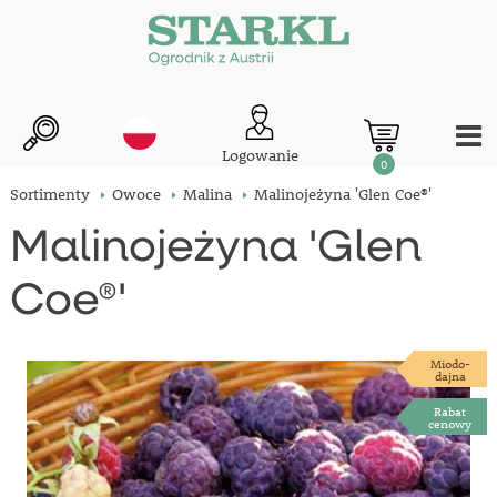
Logowanie
0
Sortimenty
Owoce
Malina
Malinojeżyna 'Glen Coe®'
Malinojeżyna 'Glen
Coe®'
Miodo-
dajna
Rabat
cenowy