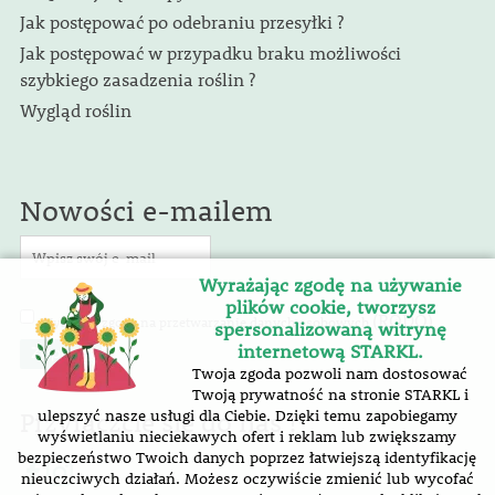
Jak postępować po odebraniu przesyłki ?
Jak postępować w przypadku braku możliwości
szybkiego zasadzenia roślin ?
Wygląd roślin
Nowości e-mailem
Wyrażając zgodę na używanie
plików cookie, tworzysz
(RODO)
Wyrażam zgodę na przetwarzanie danych osobowych
.
spersonalizowaną witrynę
internetową STARKL.
Twoja zgoda pozwoli nam dostosować
Twoją prywatność na stronie STARKL i
Przyłączcie się do nas !
ulepszyć nasze usługi dla Ciebie. Dzięki temu zapobiegamy
wyświetlaniu nieciekawych ofert i reklam lub zwiększamy
bezpieczeństwo Twoich danych poprzez łatwiejszą identyfikację
nieuczciwych działań. Możesz oczywiście zmienić lub wycofać