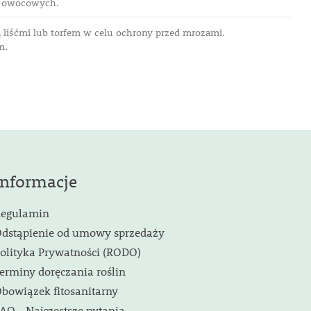
ew owocowych.
 liśćmi lub torfem w celu ochrony przed mrozami.
ym.
Informacje
egulamin
dstąpienie od umowy sprzedaży
olityka Prywatności (RODO)
erminy doręczania roślin
bowiązek fitosanitarny
AQ - Najczęstsze pytania