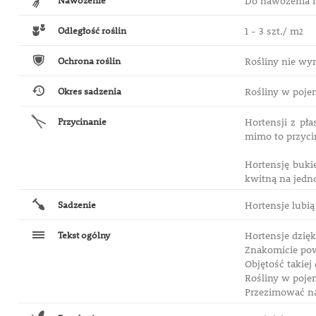
Nawożenie
Do nawożenia n
Odległość roślin
1 - 3 szt./ m
2
Ochrona roślin
Rośliny nie wy
Okres sadzenia
Rośliny w pojem
Przycinanie
Hortensji z pł
mimo to przyci
Hortensję buki
kwitną na jedn
Sadzenie
Hortensje lubią
Tekst ogólny
Hortensje dzię
Znakomicie pow
Objętość takiej
Rośliny w pojem
Przezimować na