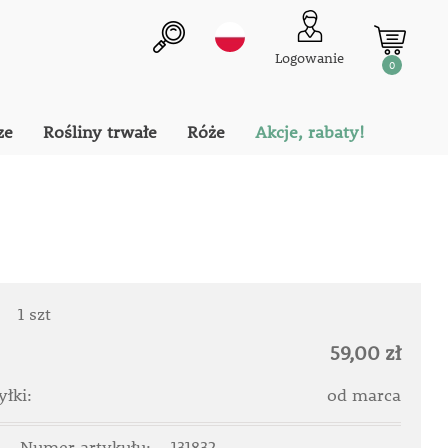
Logowanie
0
ze
Rośliny trwałe
Róże
Akcje, rabaty!
:
1 szt
59,00 zł
łki:
od marca
Numer artykułu:
131832