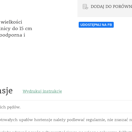
DODAJ DO PORÓWN
wielkości
UDOSTĘPNIJ NA FB
dnicy do 15 cm
zoodporna i
sje
Wydrukuj instrukcje
kich pędów.
trwałych upałów hortensje należy podlewać regularnie, nie zraszać ro