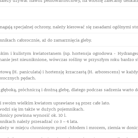
ależy używać nawóz pełnowartościowy, na wiosnę zalecamy delikatn
magają specjalnej ochrony, należy kierować się zasadami ogólnymi st
nikach całorocznie, aż do zamarznięcia gleby.
askim i kulistym kwiatostanem (np. hortensja ogrodowa - Hydrangea 
nanie jest nieuniknione, wówczas rośliny w przyszłym roku bardzo s
etową (H. paniculata) i hortensję krzaczastą (H. arborescens) w ka
orocznych pędach.
 głęboką, próchniczą i drożną glebę, dlatego podczas sadzenia warto d
ki swoim wielkim kwiatom uprawiane są przez całe lato.
odzi się im także w dużych pojemnikach.
 donicy powinna wynosić ok. 10 l.
nikach należy przesadzać co 3 – 4 lata.
leży w miejcu chronionym przed chłodem i mrozem, ziemia w doni