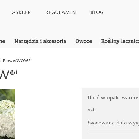
E-SKLEP
REGULAMIN
BLOG
ne
Narzędzia i akcesoria
Owoce
Rośliny lecznic
a 'FlowerWOW®'
W®'
Ilość w opakowaniu
szt.
Szacowana data wysy