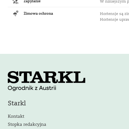
Zapylanie
W niniejszym p
Zimowa ochrona
Hortensje są z
Hortensje upr
Starkl
Kontakt
Stopka redakcyjna