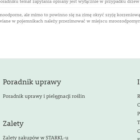
oradniku temat zapylania opisany jest wyłącznie w przypadku drz
imoodporne, ale mimo to powinno się na zimę okryć szyję korzeniową
awiane w pojemnikach należy przezimować w miejscu mroozodporn
Poradnik uprawy
Poradnik uprawy i pielęgnacji roślin
R
O
P
Zalety
T
O
Zalety zakupów w STARKL-u
F