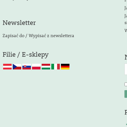
J
J
Newsletter
s
W
Zapisać do / Wypisać z newslettera
Filie / E-sklepy