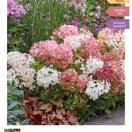
dajna
STARKL
TIP
Ground-
breaker®