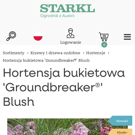
Logowanie
0
Sortimenty
Krzewy i drzewa ozdobne
Hortensje
Hortensja bukietowa 'Groundbreaker®' Blush
Hortensja bukietowa
'Groundbreaker®'
Blush
Nowość
Miodo-