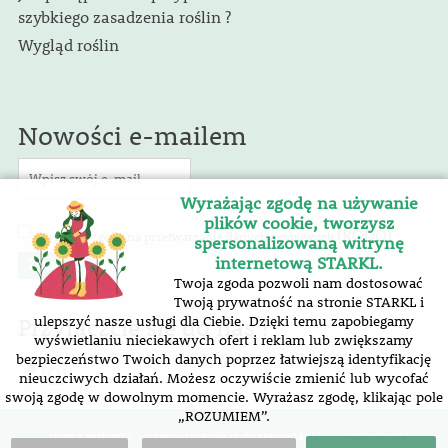
szybkiego zasadzenia roślin ?
Wygląd roślin
Nowości e-mailem
Wyrażając zgodę na używanie
plików cookie, tworzysz
(RODO)
Wyrażam zgodę na przetwarzanie danych osobowych
.
spersonalizowaną witrynę
internetową STARKL.
Twoja zgoda pozwoli nam dostosować
Twoją prywatność na stronie STARKL i
Przyłączcie się do nas !
ulepszyć nasze usługi dla Ciebie. Dzięki temu zapobiegamy
wyświetlaniu nieciekawych ofert i reklam lub zwiększamy
bezpieczeństwo Twoich danych poprzez łatwiejszą identyfikację
nieuczciwych działań. Możesz oczywiście zmienić lub wycofać
swoją zgodę w dowolnym momencie. Wyrażasz zgodę, klikając pole
„ROZUMIEM”.
mapa witryn |
oświadczenie o dostępności
|
ustawienia