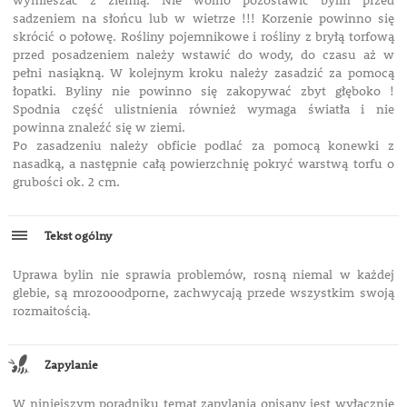
wymieszać z ziemią. Nie wolno pozostawić bylin przed
sadzeniem na słońcu lub w wietrze !!! Korzenie powinno się
skrócić o połowę. Rośliny pojemnikowe i rośliny z bryłą torfową
przed posadzeniem należy wstawić do wody, do czasu aż w
pełni nasiąkną. W kolejnym kroku należy zasadzić za pomocą
łopatki. Byliny nie powinno się zakopywać zbyt głęboko !
Spodnia część ulistnienia również wymaga światła i nie
powinna znaleźć się w ziemi.
Po zasadzeniu należy obficie podlać za pomocą konewki z
nasadką, a następnie całą powierzchnię pokryć warstwą torfu o
grubości ok. 2 cm.
Tekst ogólny
Uprawa bylin nie sprawia problemów, rosną niemal w każdej
glebie, są mrozooodporne, zachwycają przede wszystkim swoją
rozmaitością.
Zapylanie
W niniejszym poradniku temat zapylania opisany jest wyłącznie