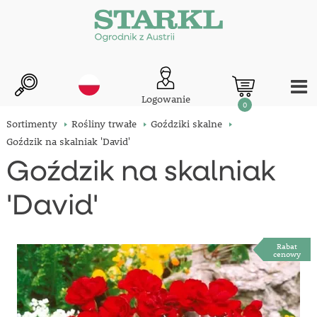
Logowanie
0
Sortimenty
Rośliny trwałe
Goździki skalne
Goździk na skalniak 'David'
Goździk na skalniak
'David'
Rabat
cenowy