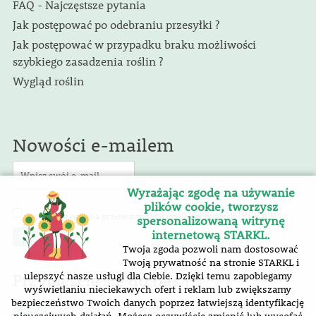
FAQ - Najczęstsze pytania
Jak postępować po odebraniu przesyłki ?
Jak postępować w przypadku braku możliwości
szybkiego zasadzenia roślin ?
Wygląd roślin
Nowości e-mailem
Wyrażając zgodę na używanie
plików cookie, tworzysz
(RODO)
Wyrażam zgodę na przetwarzanie danych osobowych
.
spersonalizowaną witrynę
internetową STARKL.
Twoja zgoda pozwoli nam dostosować
Twoją prywatność na stronie STARKL i
Przyłączcie się do nas !
ulepszyć nasze usługi dla Ciebie. Dzięki temu zapobiegamy
wyświetlaniu nieciekawych ofert i reklam lub zwiększamy
bezpieczeństwo Twoich danych poprzez łatwiejszą identyfikację