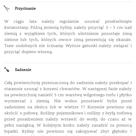
Przycinanie
W ciągu lata należy regularnie usuwać przekwitnięte
kwiatostany. Późną jesienią byliny należy przyciąć 3 – 5 cm nad
ziemią z wyjątkiem tych, których ulistnienie pozostaje zimą
zielone lub tych, których owoce zimą prezentują się okazale.
Traw ozdobnych nie ścinamy. Wyższe gatunki należy związać i
przyciąć dopiero wiosną.
Sadzenie
Całą powierzchnię przeznaczoną do sadzenia należy przekopać i
starannie usunąć z korzeni chwastów. W następnej fazie należy
na powierzchnię nanieść 5 cm warstwę wilgotnego torfu i płytko
wymieszać z ziemią. Nie wolno pozostawić bylin przed
sadzeniem na słońcu lub w wietrze !!! Korzenie powinno się
skrócić o połowę. Rośliny pojemnikowe i rośliny z bryłą torfową
przed posadzeniem należy wstawić do wody, do czasu aż w
pełni nasiąkną. W kolejnym kroku należy zasadzić za pomocą
łopatki. Byliny nie powinno się zakopywać zbyt głęboko !