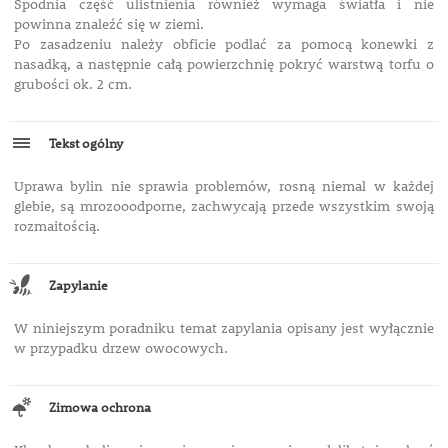
Spodnia część ulistnienia również wymaga światła i nie
powinna znaleźć się w ziemi.
Po zasadzeniu należy obficie podlać za pomocą konewki z
nasadką, a następnie całą powierzchnię pokryć warstwą torfu o
grubości ok. 2 cm.
Tekst ogólny
Uprawa bylin nie sprawia problemów, rosną niemal w każdej
glebie, są mrozooodporne, zachwycają przede wszystkim swoją
rozmaitością.
Zapylanie
W niniejszym poradniku temat zapylania opisany jest wyłącznie
w przypadku drzew owocowych.
Zimowa ochrona