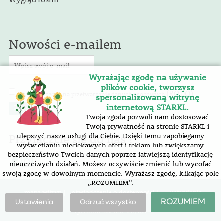
Nowości e-mailem
Wyrażając zgodę na używanie
plików cookie, tworzysz
(RODO)
Wyrażam zgodę na przetwarzanie danych osobowych
.
spersonalizowaną witrynę
internetową STARKL.
Twoja zgoda pozwoli nam dostosować
Twoją prywatność na stronie STARKL i
Przyłączcie się do nas !
ulepszyć nasze usługi dla Ciebie. Dzięki temu zapobiegamy
wyświetlaniu nieciekawych ofert i reklam lub zwiększamy
bezpieczeństwo Twoich danych poprzez łatwiejszą identyfikację
nieuczciwych działań. Możesz oczywiście zmienić lub wycofać
swoją zgodę w dowolnym momencie. Wyrażasz zgodę, klikając pole
„ROZUMIEM”.
mapa witryn |
oświadczenie o dostępności
|
ustawienia
plików cookie
ROZUMIEM
Ustawienia
Odrzuć wszystko
Vytvořilo SOFICO-CZ, a.s.