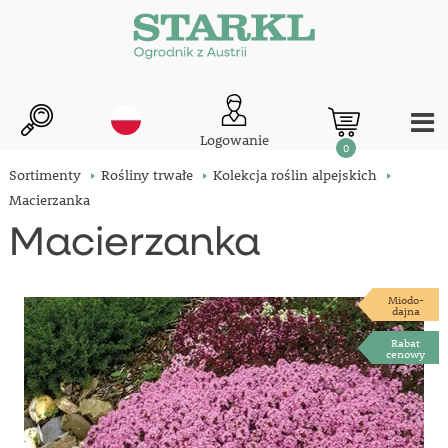
Logowanie
0
Sortimenty
Rośliny trwałe
Kolekcja roślin alpejskich
Macierzanka
Macierzanka
Miodo-
dajna
Rabat
cenowy