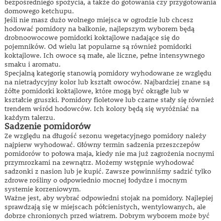
bezpośredniego spożycia, a także do gotowania czy przygotowania
domowego ketchupu.
Jeśli nie masz dużo wolnego miejsca w ogrodzie lub chcesz
hodować pomidory na balkonie, najlepszym wyborem będą
drobnoowocowe pomidorki koktajlowe nadające się do
pojemników. Od wielu lat popularne są również pomidorki
koktajlowe. Ich owoce są małe, ale liczne, pełne intensywnego
smaku i aromatu.
Specjalną kategorię stanowią pomidory wyhodowane ze względu
na nietradycyjny kolor lub kształt owoców. Najbardziej znane są
żółte pomidorki koktajlowe, które mogą być okrągłe lub w
kształcie gruszki. Pomidory fioletowe lub czarne stały się również
trendem wśród hodowców. Ich kolory będą się wyróżniać na
każdym talerzu.
Sadzenie pomidorów
Ze względu na długość sezonu wegetacyjnego pomidory należy
najpierw wyhodować. Główny termin sadzenia przeszczepów
pomidorów to połowa maja, kiedy nie ma już zagrożenia nocnymi
przymrozkami na zewnątrz. Możemy wstępnie wyhodować
sadzonki z nasion lub je kupić. Zawsze powinniśmy sadzić tylko
zdrowe rośliny o odpowiednio mocnej łodydze i mocnym
systemie korzeniowym.
Ważne jest, aby wybrać odpowiedni stojak na pomidory. Najlepiej
sprawdzają się w miejscach półcienistych, wentylowanych, ale
dobrze chronionych przed wiatrem. Dobrym wyborem może być