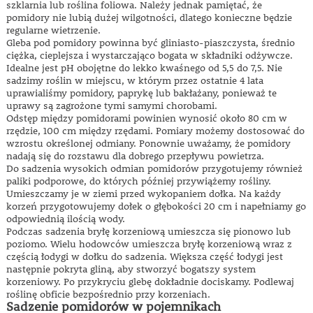
szklarnia lub roślina foliowa. Należy jednak pamiętać, że
pomidory nie lubią dużej wilgotności, dlatego konieczne będzie
regularne wietrzenie.
Gleba pod pomidory powinna być gliniasto-piaszczysta, średnio
ciężka, cieplejsza i wystarczająco bogata w składniki odżywcze.
Idealne jest pH obojętne do lekko kwaśnego od 5,5 do 7,5. Nie
sadzimy roślin w miejscu, w którym przez ostatnie 4 lata
uprawialiśmy pomidory, paprykę lub bakłażany, ponieważ te
uprawy są zagrożone tymi samymi chorobami.
Odstęp między pomidorami powinien wynosić około 80 cm w
rzędzie, 100 cm między rzędami. Pomiary możemy dostosować do
wzrostu określonej odmiany. Ponownie uważamy, że pomidory
nadają się do rozstawu dla dobrego przepływu powietrza.
Do sadzenia wysokich odmian pomidorów przygotujemy również
paliki podporowe, do których później przywiążemy rośliny.
Umieszczamy je w ziemi przed wykopaniem dołka. Na każdy
korzeń przygotowujemy dołek o głębokości 20 cm i napełniamy go
odpowiednią ilością wody.
Podczas sadzenia bryłę korzeniową umieszcza się pionowo lub
poziomo. Wielu hodowców umieszcza bryłę korzeniową wraz z
częścią łodygi w dołku do sadzenia. Większa część łodygi jest
następnie pokryta gliną, aby stworzyć bogatszy system
korzeniowy. Po przykryciu glebę dokładnie dociskamy. Podlewaj
roślinę obficie bezpośrednio przy korzeniach.
Sadzenie pomidorów w pojemnikach