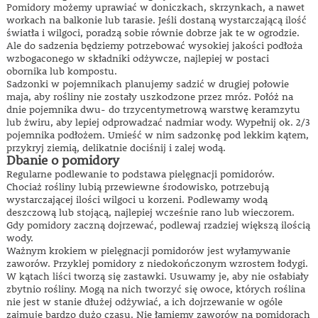
Pomidory możemy uprawiać w doniczkach, skrzynkach, a nawet
workach na balkonie lub tarasie. Jeśli dostaną wystarczającą ilość
światła i wilgoci, poradzą sobie równie dobrze jak te w ogrodzie.
Ale do sadzenia będziemy potrzebować wysokiej jakości podłoża
wzbogaconego w składniki odżywcze, najlepiej w postaci
obornika lub kompostu.
Sadzonki w pojemnikach planujemy sadzić w drugiej połowie
maja, aby rośliny nie zostały uszkodzone przez mróz. Połóż na
dnie pojemnika dwu- do trzycentymetrową warstwę keramzytu
lub żwiru, aby lepiej odprowadzać nadmiar wody. Wypełnij ok. 2/3
pojemnika podłożem. Umieść w nim sadzonkę pod lekkim kątem,
przykryj ziemią, delikatnie dociśnij i zalej wodą.
Dbanie o pomidory
Regularne podlewanie to podstawa pielęgnacji pomidorów.
Chociaż rośliny lubią przewiewne środowisko, potrzebują
wystarczającej ilości wilgoci u korzeni. Podlewamy wodą
deszczową lub stojącą, najlepiej wcześnie rano lub wieczorem.
Gdy pomidory zaczną dojrzewać, podlewaj rzadziej większą ilością
wody.
Ważnym krokiem w pielęgnacji pomidorów jest wyłamywanie
zaworów. Przyklej pomidory z niedokończonym wzrostem łodygi.
W kątach liści tworzą się zastawki. Usuwamy je, aby nie osłabiały
zbytnio rośliny. Mogą na nich tworzyć się owoce, których roślina
nie jest w stanie dłużej odżywiać, a ich dojrzewanie w ogóle
zajmuje bardzo dużo czasu. Nie łamiemy zaworów na pomidorach