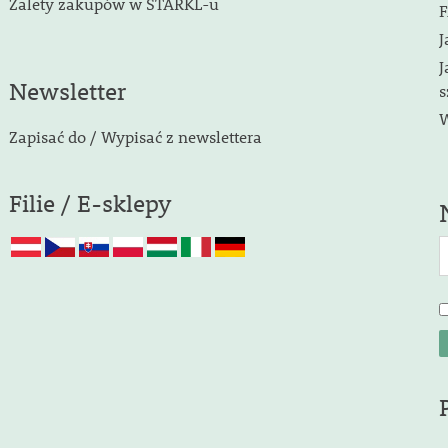
Zalety zakupów w STARKL-u
F
J
J
Newsletter
s
W
Zapisać do / Wypisać z newslettera
Filie / E-sklepy