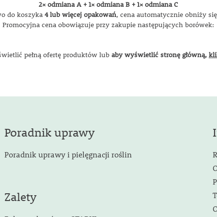
2×
odmiana
A +
1×
odmiana
B +
1×
odmiana
C
wo
do
koszyka
4
lub
więcej
opakowań
,
cena
automatycznie
obniży
si
Promocyjna
cena
obowiązuje
przy
zakupie
następujących
borówek:
świetlić pełną ofertę produktów lub
aby wyświetlić stronę główną,
kl
Poradnik uprawy
Poradnik uprawy i pielęgnacji roślin
R
O
P
Zalety
T
O