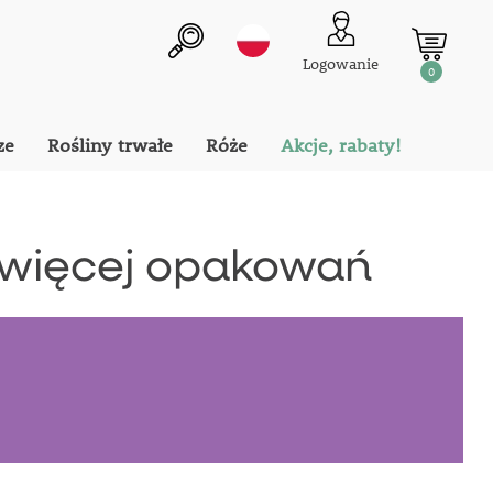
Logowanie
0
ze
Rośliny trwałe
Róże
Akcje, rabaty!
b więcej opakowań