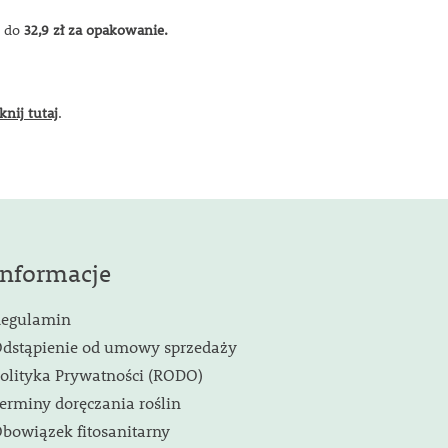
ę
do
32,9 zł
za
opakowanie.
iknij tutaj
.
Informacje
egulamin
dstąpienie od umowy sprzedaży
olityka Prywatności (RODO)
erminy doręczania roślin
bowiązek fitosanitarny