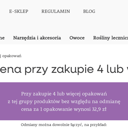
E-SKLEP
REGULAMIN
BLOG
ne
Narzędzia i akcesoria
Owoce
Rośliny lecznic
ej opakowań
ena przy zakupie 4 lu
Przy zakupie 4 lub więcej opakowań
z tej grupy produktów bez względu na odmianę
cena za 1 opakowanie wynosi 32,9 zł
Odmiany
można
dowolnie
łączyć,
na
przykład: