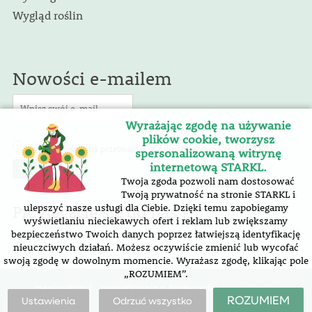
Wygląd roślin
Nowości e-mailem
Wyrażając zgodę na używanie
plików cookie, tworzysz
(RODO)
Wyrażam zgodę na przetwarzanie danych osobowych
.
spersonalizowaną witrynę
internetową STARKL.
Twoja zgoda pozwoli nam dostosować
Twoją prywatność na stronie STARKL i
Przyłączcie się do nas !
ulepszyć nasze usługi dla Ciebie. Dzięki temu zapobiegamy
wyświetlaniu nieciekawych ofert i reklam lub zwiększamy
bezpieczeństwo Twoich danych poprzez łatwiejszą identyfikację
nieuczciwych działań. Możesz oczywiście zmienić lub wycofać
swoją zgodę w dowolnym momencie. Wyrażasz zgodę, klikając pole
„ROZUMIEM”.
mapa witryn |
oświadczenie o dostępności
|
ustawienia
plików cookie
ROZUMIEM
Ustawienia
Odrzuć wszystko