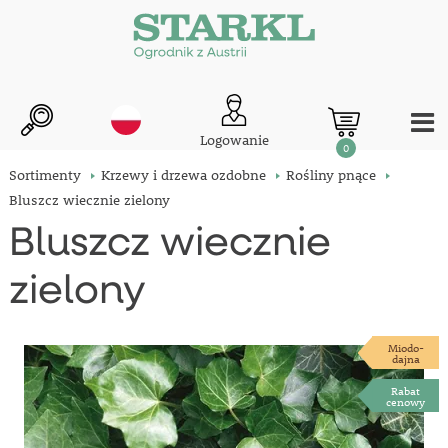
Logowanie
0
Sortimenty
Krzewy i drzewa ozdobne
Rośliny pnące
Bluszcz wiecznie zielony
Bluszcz wiecznie
zielony
Miodo-
dajna
Rabat
cenowy