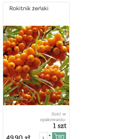
Rokitnik żeński
Ilość w
opakowaniu:
1 szt
+
49,90 zł