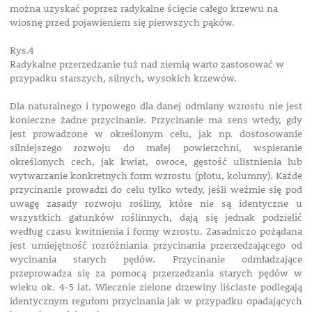
można uzyskać poprzez radykalne ścięcie całego krzewu na
wiosnę przed pojawieniem się pierwszych pąków.
Rys.4
Radykalne przerzedzanie tuż nad ziemią warto zastosować w
przypadku starszych, silnych, wysokich krzewów.
Dla naturalnego i typowego dla danej odmiany wzrostu nie jest
konieczne żadne przycinanie. Przycinanie ma sens wtedy, gdy
jest prowadzone w określonym celu, jak np. dostosowanie
silniejszego rozwoju do małej powierzchni, wspieranie
określonych cech, jak kwiat, owoce, gęstość ulistnienia lub
wytwarzanie konkretnych form wzrostu (płotu, kolumny). Każde
przycinanie prowadzi do celu tylko wtedy, jeśli weźmie się pod
uwagę zasady rozwoju rośliny, które nie są identyczne u
wszystkich gatunków roślinnych, dają się jednak podzielić
według czasu kwitnienia i formy wzrostu. Zasadniczo pożądana
jest umiejętność rozróżniania przycinania przerzedzającego od
wycinania starych pędów. Przycinanie odmładzające
przeprowadza się za pomocą przerzedzania starych pędów w
wieku ok. 4-5 lat. Wiecznie zielone drzewiny liściaste podlegają
identycznym regułom przycinania jak w przypadku opadających