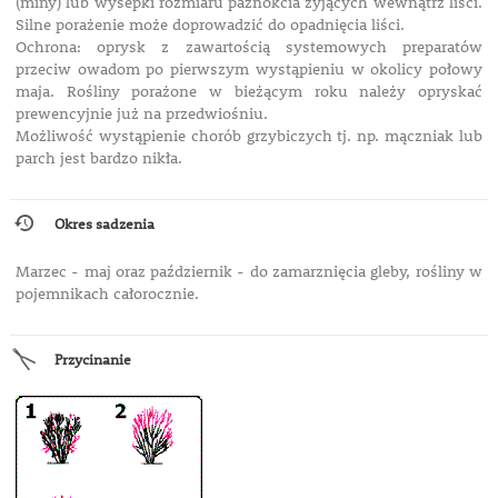
(miny) lub wysepki rozmiaru paznokcia żyjących wewnątrz liści.
Silne porażenie może doprowadzić do opadnięcia liści.
Ochrona: oprysk z zawartością systemowych preparatów
przeciw owadom po pierwszym wystąpieniu w okolicy połowy
maja. Rośliny porażone w bieżącym roku należy opryskać
prewencyjnie już na przedwiośniu.
Możliwość wystąpienie chorób grzybiczych tj. np. mączniak lub
parch jest bardzo nikła.
Okres sadzenia
Marzec - maj oraz październik - do zamarznięcia gleby, rośliny w
pojemnikach całorocznie.
Przycinanie