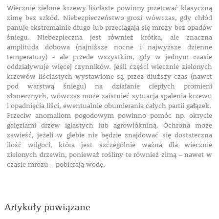
Wiecznie zielone krzewy liściaste powinny przetrwać klasyczną
zimę bez szkód. Niebezpieczeństwo grozi wówczas, gdy chłód
panuje ekstremalnie długo lub przeciągają się mrozy bez opadów
śniegu. Niebezpieczna jest również krótka, ale znaczna
amplituda dobowa (najniższe nocne i najwyższe dzienne
temperatury) - ale przede wszystkim, gdy w jednym czasie
oddziaływuje więcej czynników. Jeśli części wiecznie zielonych
krzewów liściastych wystawione są przez dłuższy czas (nawet
pod warstwą śniegu) na działanie ciepłych promieni
słonecznych, wówczas może zaistnieć sytuacja spalenia krzewu
i opadnięcia liści, ewentualnie obumierania całych partii gałązek.
Przeciw anomaliom pogodowym powinno pomóc np. okrycie
gałęziami drzew iglastych lub agrowłókniną. Ochrona może
zawieść, jeżeli w glebie nie będzie znajdować się dostateczna
ilość wilgoci, która jest szczególnie ważna dla wiecznie
zielonych drzewin, ponieważ rośliny te również zimą – nawet w
czasie mrozu – pobierają wodę.
Artykuły powiązane