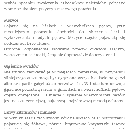
Wybór sposobu zwalczania szkodników należałoby połączyć
wraz z szukaniem przyczyn masowego porażenia.
Mszyce
Pojawia się na liściach i wierzchołkach pędów, przy
mocniejszym porażeniu dochodzi do skręcenia liści i
wykrzywiania młodych pędów. Mszyce często pojawiają się
podczas suchego okresu.
Ochrona: odpowiednie środkami przeciw owadom ssącym,
warto zmeiniac środki, żeby nie doprowadzić do rezystencji.
Gąsienice owadów
Nie trudno zauważyć je w miejscach żerowania, w przypadku
silniejszego ataku mogą być ogryzione wszystkie liście na gałęzi
albo całe partie gałęzi aż do nerwów liści. W I stadium rozwoju
gąsienice pozostają razem w gniazdach na wierzchołkach pędów,
często oprzędzone. Usunięcie i spalenie wierzchołków pędów
jest najskuteczniejszą, najtańszą i najzdrowszą metodą ochrony.
Larwy kibitników i miniarek
W wyniku ataku tych szkodników na liściach bzu i ostrokrzewu
pojawiają się żółtawe, później brązowawe korytarzyki żerowe