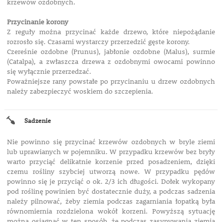
krzewów ozdobnych.
Przycinanie korony
Z reguły można przycinać każde drzewo, które niepożądanie
rozrosło się. Czasami wystarczy przerzedzić gęste korony.
Czereśnie ozdobne (Prunus), jabłonie ozdobne (Malus), surmie
(Catalpa), a zwłaszcza drzewa z ozdobnymi owocami powinno
się wyłącznie przerzedzać.
Poważniejsze rany powstałe po przycinaniu u drzew ozdobnych
należy zabezpieczyć woskiem do szczepienia.
Sadzenie
Nie powinno się przycinać krzewów ozdobnych w bryle ziemi
lub uprawianych w pojemniku. W przypadku krzewów bez bryły
warto przyciąć delikatnie korzenie przed posadzeniem, dzięki
czemu rośliny szybciej utworzą nowe. W przypadku pędów
powinno się je przyciąć o ok. 2/3 ich długości. Dołek wykopany
pod roślinę powinien być dostatecznie duży, a podczas sadzenia
należy pilnować, żeby ziemia podczas zagarniania łopatką była
równomiernia rozdzielona wokół korzeni. Powyższą sytuację
można osiągnąć w ten sposób, że podczas zasypywania ziemią