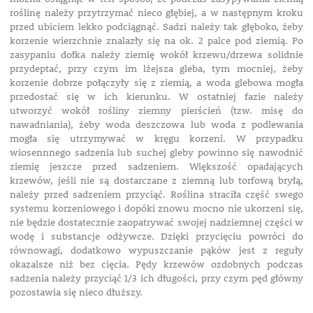
roślinę należy przytrzymać nieco głębiej, a w następnym kroku
przed ubiciem lekko podciągnąć. Sadzi należy tak głęboko, żeby
korzenie wierzchnie znalazły się na ok. 2 palce pod ziemią. Po
zasypaniu dołka należy ziemię wokół krzewu/drzewa solidnie
przydeptać, przy czym im lżejsza gleba, tym mocniej, żeby
korzenie dobrze połączyły się z ziemią, a woda glebowa mogła
przedostać się w ich kierunku. W ostatniej fazie należy
utworzyć wokół rośliny ziemny pierścień (tzw. misę do
nawadniania), żeby woda deszczowa lub woda z podlewania
mogła się utrzymywać w kręgu korzeni. W przypadku
wiosennnego sadzenia lub suchej gleby powinno się nawodnić
ziemię jeszcze przed sadzeniem. Większość opadających
krzewów, jeśli nie są dostarczane z ziemną lub torfową bryłą,
należy przed sadzeniem przyciąć. Roślina straciła część swego
systemu korzeniowego i dopóki znowu mocno nie ukorzeni się,
nie będzie dostatecznie zaopatrywać swojej nadziemnej części w
wodę i substancje odżywcze. Dzięki przycięciu powróci do
równowagi, dodatkowo wypuszczanie pąków jest z reguły
okazalsze niż bez cięcia. Pędy krzewów ozdobnych podczas
sadzenia należy przyciąć 1/3 ich długości, przy czym pęd główny
pozostawia się nieco dłuższy.