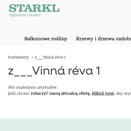
Balkonowe rośliny
Krzewy i drzewa ozdob
Sortimenty
z___Vinná réva 1
z___Vinná réva 1
Nie znaleziono artykułów.
Jeśli chcesz
zobaczyć naszą aktualną ofertę,
kliknij tutaj
, aby wy