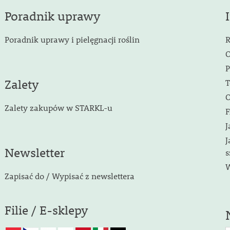
Poradnik uprawy
Poradnik uprawy i pielęgnacji roślin
R
O
P
Zalety
T
O
Zalety zakupów w STARKL-u
F
J
J
Newsletter
s
W
Zapisać do / Wypisać z newslettera
Filie / E-sklepy