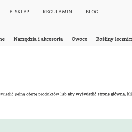
E-SKLEP
REGULAMIN
BLOG
ne
Narzędzia i akcesoria
Owoce
Rośliny lecznic
świetlić pełną ofertę produktów lub
aby wyświetlić stronę główną,
kl