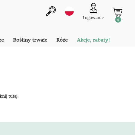
Logowanie
0
ze
Rośliny trwałe
Róże
Akcje, rabaty!
iknij tutaj
.