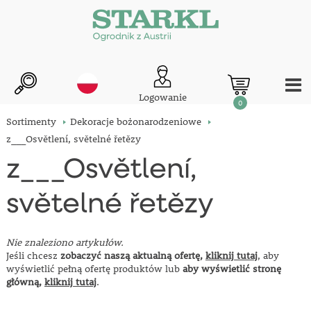
Logowanie
0
Sortimenty
Dekoracje bożonarodzeniowe
z___Osvětlení, světelné řetězy
z___Osvětlení,
světelné řetězy
Nie znaleziono artykułów.
Jeśli chcesz
zobaczyć naszą aktualną ofertę,
kliknij tutaj
, aby
wyświetlić pełną ofertę produktów lub
aby wyświetlić stronę
główną,
kliknij tutaj
.