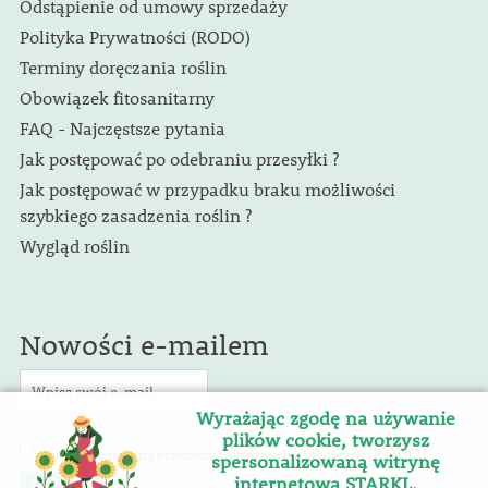
Odstąpienie od umowy sprzedaży
Polityka Prywatności (RODO)
Terminy doręczania roślin
Obowiązek fitosanitarny
FAQ - Najczęstsze pytania
Jak postępować po odebraniu przesyłki ?
Jak postępować w przypadku braku możliwości
szybkiego zasadzenia roślin ?
Wygląd roślin
Nowości e-mailem
Wyrażając zgodę na używanie
plików cookie, tworzysz
(RODO)
Wyrażam zgodę na przetwarzanie danych osobowych
.
spersonalizowaną witrynę
internetową STARKL.