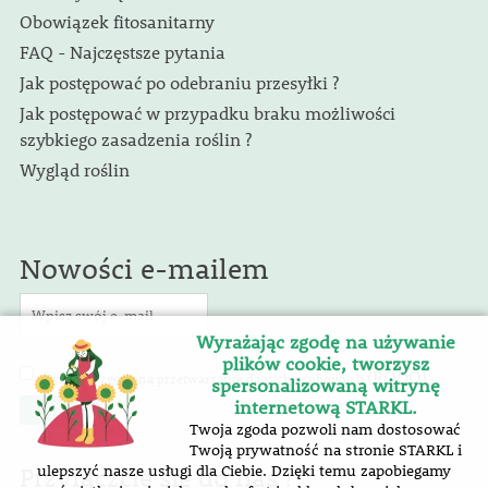
Obowiązek fitosanitarny
FAQ - Najczęstsze pytania
Jak postępować po odebraniu przesyłki ?
Jak postępować w przypadku braku możliwości
szybkiego zasadzenia roślin ?
Wygląd roślin
Nowości e-mailem
Wyrażając zgodę na używanie
plików cookie, tworzysz
(RODO)
Wyrażam zgodę na przetwarzanie danych osobowych
.
spersonalizowaną witrynę
internetową STARKL.
Twoja zgoda pozwoli nam dostosować
Twoją prywatność na stronie STARKL i
Przyłączcie się do nas !
ulepszyć nasze usługi dla Ciebie. Dzięki temu zapobiegamy