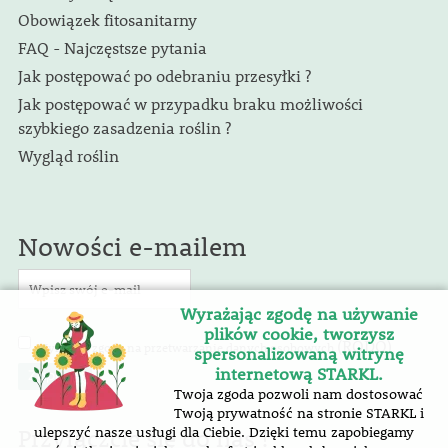
Obowiązek fitosanitarny
FAQ - Najczęstsze pytania
Jak postępować po odebraniu przesyłki ?
Jak postępować w przypadku braku możliwości
szybkiego zasadzenia roślin ?
Wygląd roślin
Nowości e-mailem
Wyrażając zgodę na używanie
plików cookie, tworzysz
(RODO)
Wyrażam zgodę na przetwarzanie danych osobowych
.
spersonalizowaną witrynę
internetową STARKL.
Twoja zgoda pozwoli nam dostosować
Twoją prywatność na stronie STARKL i
Przyłączcie się do nas !
ulepszyć nasze usługi dla Ciebie. Dzięki temu zapobiegamy