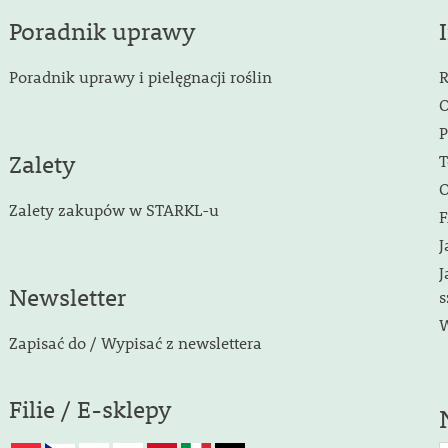
Poradnik uprawy
Poradnik uprawy i pielęgnacji roślin
R
O
P
Zalety
T
O
Zalety zakupów w STARKL-u
F
J
J
Newsletter
s
W
Zapisać do / Wypisać z newslettera
Filie / E-sklepy