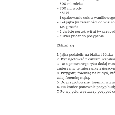
- 500 ml mleka
- 700 ml wody
- sól kl
- 1 opakowanie cukru waniliowego
- 3-4 jajka (w zależności od wielko
- 125 g masła
- 2 garście pestek wiśni (w przyp
- cukier puder do posypania
Zbliżać się
1. Jajka podzielić na białka i żó
2. Ryż ugotować z cukrem wanili
3. Do ugotowanego ryżu dodaj masło
zmieszamy tę mieszankę z gorącym
4. Przygotuj foremkę na budyń, k
zalej foremkę mąką.
5. Do przygotowanej foremki wrzu
6. Na koniec ponownie posyp budyń
7. Po wyjęciu wystarczy posypać