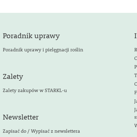
Poradnik uprawy
Poradnik uprawy i pielęgnacji roślin
R
O
P
Zalety
T
O
Zalety zakupów w STARKL-u
F
J
J
Newsletter
s
W
Zapisać do / Wypisać z newslettera