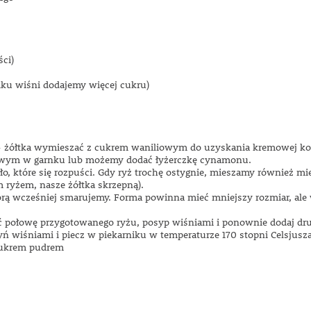
ści)
adku wiśni dodajemy więcej cukru)
łtka - żółtka wymieszać z cukrem waniliowym do uzyskania kremowej ko
owym w garnku lub możemy dodać łyżerczkę cynamonu.
, które się rozpuści. Gdy ryż trochę ostygnie, mieszamy również mie
 ryżem, nasze żółtka skrzepną).
tórą wcześniej smarujemy. Forma powinna mieć mniejszy rozmiar, al
ć połowę przygotowanego ryżu, posyp wiśniami i ponownie dodaj dru
 wiśniami i piecz w piekarniku w temperaturze 170 stopni Celsjusza
 cukrem pudrem