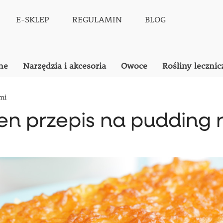
E-SKLEP
REGULAMIN
BLOG
ne
Narzędzia i akcesoria
Owoce
Rośliny lecznic
mi
en przepis na pudding 