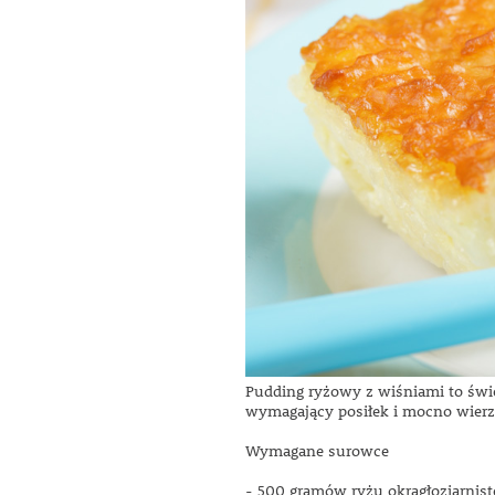
Pudding ryżowy z wiśniami to świe
wymagający posiłek i mocno wierzy
Wymagane surowce
- 500 gramów ryżu okrągłoziarnist