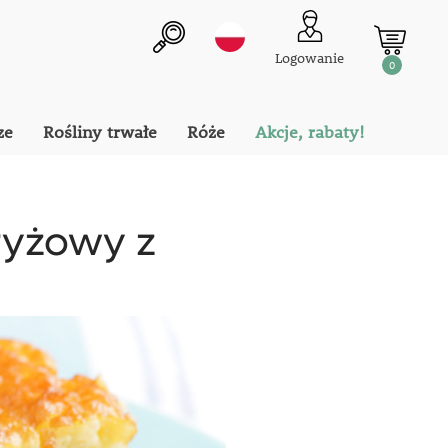
Logowanie
0
ze
Rośliny trwałe
Róże
Akcje, rabaty!
ryżowy z