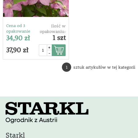
Cena od 3
Ilość w
opakowanie
opakowaniu:
1 szt
34,90 zł
+
37,90 zł
-
1
sztuk artykułów w tej kategorii
Starkl