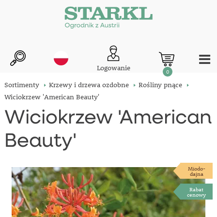
Logowanie
0
Sortimenty
Krzewy i drzewa ozdobne
Rośliny pnące
Wiciokrzew 'American Beauty'
Wiciokrzew 'American
Beauty'
Miodo-
dajna
Rabat
cenowy