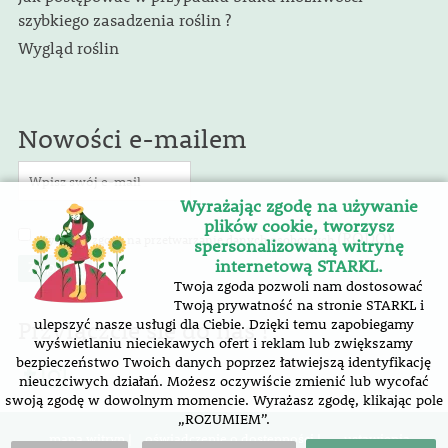
szybkiego zasadzenia roślin ?
Wygląd roślin
Nowości e-mailem
Wyrażając zgodę na używanie
plików cookie, tworzysz
(RODO)
Wyrażam zgodę na przetwarzanie danych osobowych
.
spersonalizowaną witrynę
internetową STARKL.
Twoja zgoda pozwoli nam dostosować
Twoją prywatność na stronie STARKL i
Przyłączcie się do nas !
ulepszyć nasze usługi dla Ciebie. Dzięki temu zapobiegamy
wyświetlaniu nieciekawych ofert i reklam lub zwiększamy
bezpieczeństwo Twoich danych poprzez łatwiejszą identyfikację
nieuczciwych działań. Możesz oczywiście zmienić lub wycofać
swoją zgodę w dowolnym momencie. Wyrażasz zgodę, klikając pole
„ROZUMIEM”.
mapa witryn |
oświadczenie o dostępności
|
ustawienia