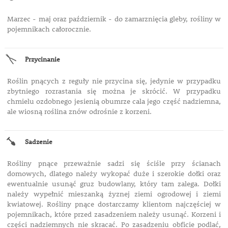
Marzec - maj oraz październik - do zamarznięcia gleby, rośliny w
pojemnikach całorocznie.
Przycinanie
Roślin pnących z reguły nie przycina się, jedynie w przypadku
zbytniego rozrastania się można je skrócić. W przypadku
chmielu ozdobnego jesienią obumrze cala jego część nadziemna,
ale wiosną roślina znów odrośnie z korzeni.
Sadzenie
Rośliny pnące przeważnie sadzi się ściśle przy ścianach
domowych, dlatego należy wykopać duże i szerokie dołki oraz
ewentualnie usunąć gruz budowlany, który tam zalega. Dołki
należy wypełnić mieszanką żyznej ziemi ogrodowej i ziemi
kwiatowej. Rośliny pnące dostarczamy klientom najczęściej w
pojemnikach, które przed zasadzeniem należy usunąć. Korzeni i
części nadziemnych nie skracać. Po zasadzeniu obficie podlać,