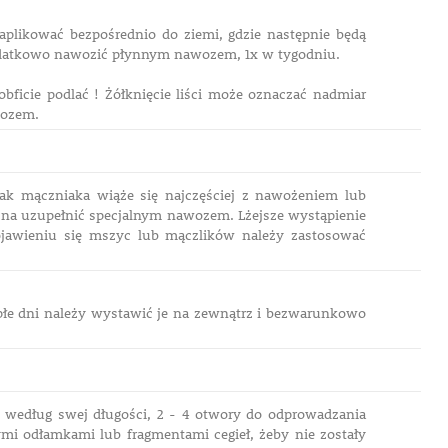
aplikować bezpośrednio do ziemi, gdzie następnie będą
dodatkowo nawozić płynnym nawozem, 1x w tygodniu.
ficie podlać ! Żółknięcie liści może oznaczać nadmiar
wozem.
 atak mączniaka wiąże się najczęściej z nawożeniem lub
ożna uzupełnić specjalnym nawozem. Lżejsze wystąpienie
awieniu się mszyc lub mączlików należy zastosować
epłe dni należy wystawić je na zewnątrz i bezwarunkowo
 według swej długości, 2 - 4 otwory do odprowadzania
i odłamkami lub fragmentami cegieł, żeby nie zostały