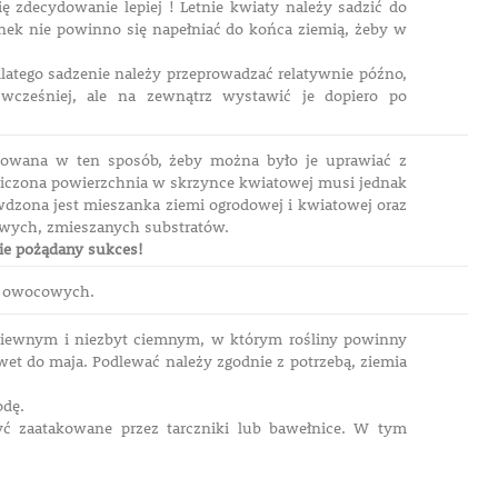
ę zdecydowanie lepiej ! Letnie kwiaty należy sadzić do
ynek nie powinno się napełniać do końca ziemią, żeby w
latego sadzenie należy przeprowadzać relatywnie późno,
 wcześniej, ale na zewnątrz wystawić je dopiero po
odowana w ten sposób, żeby można było je uprawiać z
iczona powierzchnia w skrzynce kwiatowej musi jednak
awdzona jest mieszanka ziemi ogrodowej i kwiatowej oraz
towych, zmieszanych substratów.
nie pożądany sukces!
ew owocowych.
iewnym i niezbyt ciemnym, w którym rośliny powinny
et do maja. Podlewać należy zgodnie z potrzebą, ziemia
odę.
ć zaatakowane przez tarczniki lub bawełnice. W tym