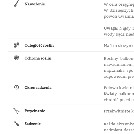
Nawożenie
W celu osiągnię
W dzisiejszych
powoli uwalnia
Uwaga:
Nigdy n
wody bądź nied
Odległość roślin
Na 1 m skrzynki
Ochrona roślin
Rośliny balkon
nawadnianiem. 
mączniaka spo
odpowiedni pre
Okres sadzenia
Połowa kwietnia
Kwiaty balkono
chronić przed 
Przycinanie
Przekwitnięte 
Sadzenie
Każda skrzynka
nadmiaru deszc