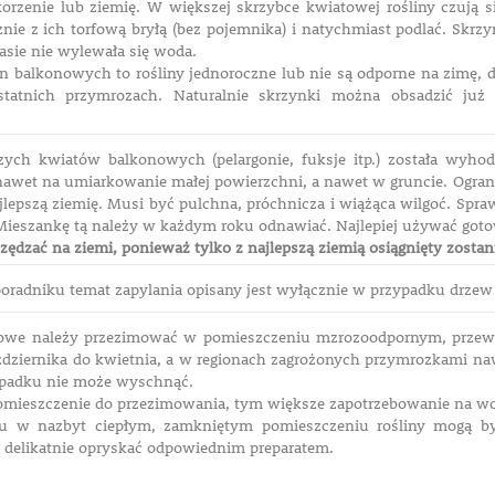
korzenie lub ziemię. W większej skrzybce kwiatowej rośliny czują si
znie z ich torfową bryłą (bez pojemnika) i natychmiast podlać. Skrz
asie nie wylewała się woda.
in balkonowych to rośliny jednoroczne lub nie są odporne na zimę, d
statnich przymrozach. Naturalnie skrzynki można obsadzić już
zych kwiatów balkonowych (pelargonie, fuksje itp.) została wyh
wet na umiarkowanie małej powierzchni, a nawet w gruncie. Ogran
jlepszą ziemię. Musi być pulchna, próchnicza i wiążąca wilgoć. Spr
. Mieszankę tą należy w każdym roku odnawiać. Najlepiej używać go
zędzać na ziemi, ponieważ tylko z najlepszą ziemią osiągnięty zosta
oradniku temat zapylania opisany jest wyłącznie w przypadku drz
nowe należy przezimować w pomieszczeniu mzrozoodpornym, przew
ździernika do kwietnia, a w regionach zagrożonych przymrozkami naw
padku nie może wyschnąć.
pomieszczenie do przezimowania, tym większe zapotrzebowanie na w
u w nazbyt ciepłym, zamkniętym pomieszczeniu rośliny mogą by
delikatnie opryskać odpowiednim preparatem.