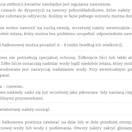
cia obfitości kwiatów niezbędne jest regularne nawożenie.
 czasach do dyspozycji są nawozy pełnoskładnikowe, które należy 
ne substancje odżywcze. Rośliny w fazie pełnego wzrostu można 
ie wolno nawozić na suchą ziemię, wcześniej należy ewentualnie ob
obór żelaza, który można bez problemu uzupełnić odpowiednim na
 balkonowej można posadzić 6 - 8 roślin (według ich wielkości).
owe nie potrzebują specjalnej ochrony. Żółknięcie liści lub lekki
Żółte liście oznaczają nadmiar wody bądź niedobór żelaza, który m
wodowane jest zazwyczaj nadmiarem wody. Przy ewentualnym poj
parat.
 - czerwiec.
we niekiedy sadzi się już wcześniej jako pikowane. Gdy nastaną ci
późnymi przymrozkami.
kwiatostany należy usunąć.
 balkonowa powinna zawierać na dnie lub w dole przedniej strony,
zowej wody lub wody z podlewania. Otwory należy zakryć glinianym