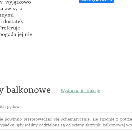
UDOSTĘPNIJ NA FB
w, wyjątkowo
a zwisy o
innymi
i dostatek
Preferuje
pogoda jej nie
ny balkonowe
Wydrukuj instrukcje
kich pędów.
e powinno przeprowadzać się schematycznie, ale zgodnie z potrzeb
ypadku, gdy rośliny oddzielone są od ściany skrzynki balkonowej w