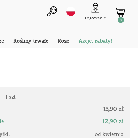
Logowanie
0
ze
Rośliny trwałe
Róże
Akcje, rabaty!
:
1 szt
13,90 zł
12,90 zł
ie
łki:
od kwietnia