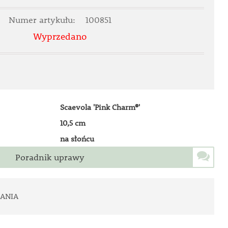
Numer artykułu:
100851
Wyprzedano
Scaevola 'Pink Charm®'
10,5 cm
na słońcu
Poradnik uprawy
ANIA