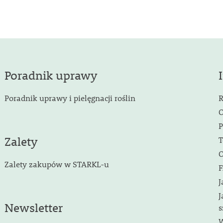
Poradnik uprawy
Poradnik uprawy i pielęgnacji roślin
R
O
P
Zalety
T
O
Zalety zakupów w STARKL-u
F
J
J
Newsletter
s
W