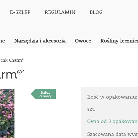
E-SKLEP
REGULAMIN
BLOG
ne
Narzędzia i akcesoria
Owoce
Rośliny lecznic
Pink Charm®´
rm®´
Rabat
cenowy
Ilość w opakowaniu
szt.
Cena od 3 opakowan
Szacowana data wysy