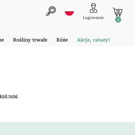
Logowanie
0
ze
Rośliny trwałe
Róże
Akcje, rabaty!
iknij tutaj
.