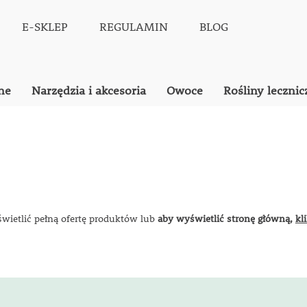
E-SKLEP
REGULAMIN
BLOG
ne
Narzędzia i akcesoria
Owoce
Rośliny lecznic
świetlić pełną ofertę produktów lub
aby wyświetlić stronę główną,
kl