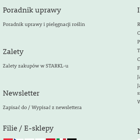
Poradnik uprawy
Poradnik uprawy i pielęgnacji roślin
R
O
P
Zalety
T
O
Zalety zakupów w STARKL-u
F
J
J
Newsletter
s
W
Zapisać do / Wypisać z newslettera
Filie / E-sklepy