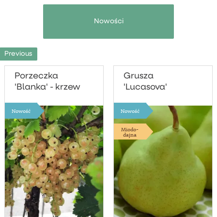
Nowości
Previous
Porzeczka
Grusza
'Blanka' - krzew
'Lucasova'
Nowość
Nowość
Miodo-
dajna