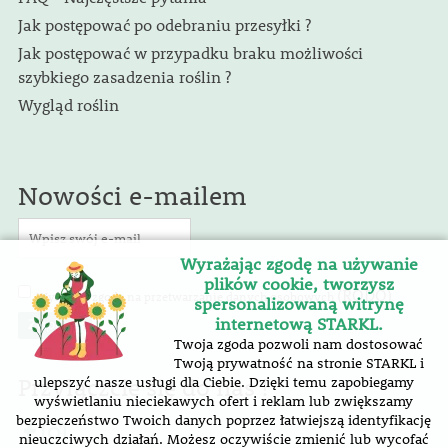
Jak postępować po odebraniu przesyłki ?
Jak postępować w przypadku braku możliwości
szybkiego zasadzenia roślin ?
Wygląd roślin
Nowości e-mailem
Wyrażając zgodę na używanie
plików cookie, tworzysz
(RODO)
Wyrażam zgodę na przetwarzanie danych osobowych
.
spersonalizowaną witrynę
internetową STARKL.
Twoja zgoda pozwoli nam dostosować
Twoją prywatność na stronie STARKL i
Przyłączcie się do nas !
ulepszyć nasze usługi dla Ciebie. Dzięki temu zapobiegamy
wyświetlaniu nieciekawych ofert i reklam lub zwiększamy
bezpieczeństwo Twoich danych poprzez łatwiejszą identyfikację
nieuczciwych działań. Możesz oczywiście zmienić lub wycofać