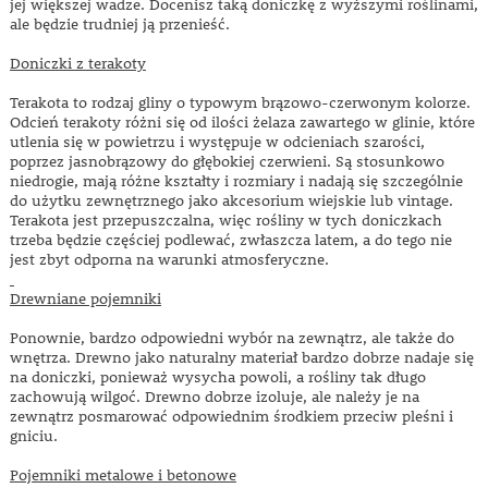
jej większej wadze. Docenisz taką doniczkę z wyższymi roślinami,
ale będzie trudniej ją przenieść.
Doniczki z terakoty
Terakota to rodzaj gliny o typowym brązowo-czerwonym kolorze.
Odcień terakoty różni się od ilości żelaza zawartego w glinie, które
utlenia się w powietrzu i występuje w odcieniach szarości,
poprzez jasnobrązowy do głębokiej czerwieni. Są stosunkowo
niedrogie, mają różne kształty i rozmiary i nadają się szczególnie
do użytku zewnętrznego jako akcesorium wiejskie lub vintage.
Terakota jest przepuszczalna, więc rośliny w tych doniczkach
trzeba będzie częściej podlewać, zwłaszcza latem, a do tego nie
jest zbyt odporna na warunki atmosferyczne.
Drewniane pojemniki
Ponownie, bardzo odpowiedni wybór na zewnątrz, ale także do
wnętrza. Drewno jako naturalny materiał bardzo dobrze nadaje się
na doniczki, ponieważ wysycha powoli, a rośliny tak długo
zachowują wilgoć. Drewno dobrze izoluje, ale należy je na
zewnątrz posmarować odpowiednim środkiem przeciw pleśni i
gniciu.
Pojemniki metalowe i betonowe