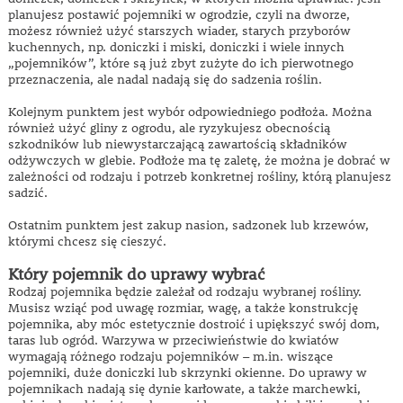
planujesz postawić pojemniki w ogrodzie, czyli na dworze,
możesz również użyć starszych wiader, starych przyborów
kuchennych, np. doniczki i miski, doniczki i wiele innych
„pojemników”, które są już zbyt zużyte do ich pierwotnego
przeznaczenia, ale nadal nadają się do sadzenia roślin.
Kolejnym punktem jest wybór odpowiedniego podłoża. Można
również użyć gliny z ogrodu, ale ryzykujesz obecnością
szkodników lub niewystarczającą zawartością składników
odżywczych w glebie. Podłoże ma tę zaletę, że można je dobrać w
zależności od rodzaju i potrzeb konkretnej rośliny, którą planujesz
sadzić.
Ostatnim punktem jest zakup nasion, sadzonek lub krzewów,
którymi chcesz się cieszyć.
Który pojemnik do uprawy wybrać
Rodzaj pojemnika będzie zależał od rodzaju wybranej rośliny.
Musisz wziąć pod uwagę rozmiar, wagę, a także konstrukcję
pojemnika, aby móc estetycznie dostroić i upiększyć swój dom,
taras lub ogród. Warzywa w przeciwieństwie do kwiatów
wymagają różnego rodzaju pojemników – m.in. wiszące
pojemniki, duże doniczki lub skrzynki okienne. Do uprawy w
pojemnikach nadają się dynie karłowate, a także marchewki,