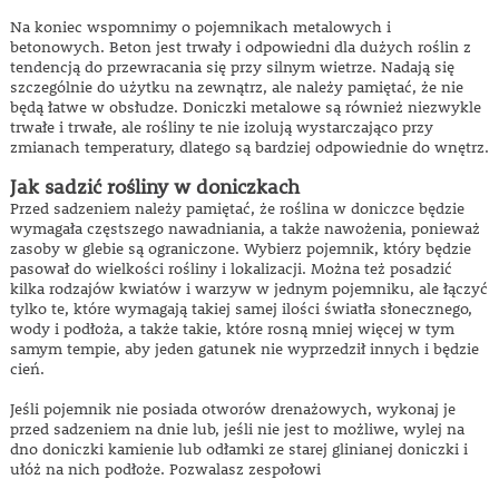
Na koniec wspomnimy o pojemnikach metalowych i
betonowych. Beton jest trwały i odpowiedni dla dużych roślin z
tendencją do przewracania się przy silnym wietrze. Nadają się
szczególnie do użytku na zewnątrz, ale należy pamiętać, że nie
będą łatwe w obsłudze. Doniczki metalowe są również niezwykle
trwałe i trwałe, ale rośliny te nie izolują wystarczająco przy
zmianach temperatury, dlatego są bardziej odpowiednie do wnętrz.
Jak sadzić rośliny w doniczkach
Przed sadzeniem należy pamiętać, że roślina w doniczce będzie
wymagała częstszego nawadniania, a także nawożenia, ponieważ
zasoby w glebie są ograniczone. Wybierz pojemnik, który będzie
pasował do wielkości rośliny i lokalizacji. Można też posadzić
kilka rodzajów kwiatów i warzyw w jednym pojemniku, ale łączyć
tylko te, które wymagają takiej samej ilości światła słonecznego,
wody i podłoża, a także takie, które rosną mniej więcej w tym
samym tempie, aby jeden gatunek nie wyprzedził innych i będzie
cień.
Jeśli pojemnik nie posiada otworów drenażowych, wykonaj je
przed sadzeniem na dnie lub, jeśli nie jest to możliwe, wylej na
dno doniczki kamienie lub odłamki ze starej glinianej doniczki i
ułóż na nich podłoże. Pozwalasz zespołowi