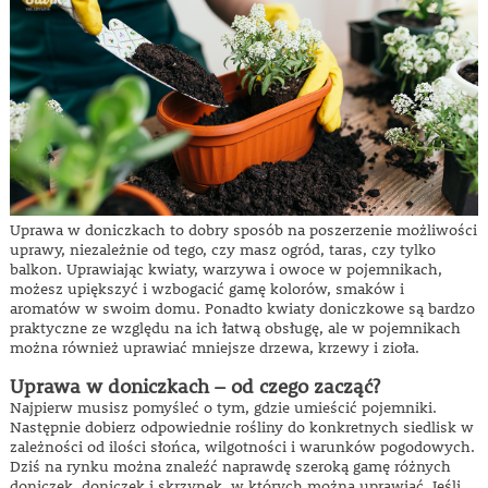
Uprawa w doniczkach to dobry sposób na poszerzenie możliwości
uprawy, niezależnie od tego, czy masz ogród, taras, czy tylko
balkon. Uprawiając kwiaty, warzywa i owoce w pojemnikach,
możesz upiększyć i wzbogacić gamę kolorów, smaków i
aromatów w swoim domu. Ponadto kwiaty doniczkowe są bardzo
praktyczne ze względu na ich łatwą obsługę, ale w pojemnikach
można również uprawiać mniejsze drzewa, krzewy i zioła.
Uprawa w doniczkach – od czego zacząć?
Najpierw musisz pomyśleć o tym, gdzie umieścić pojemniki.
Następnie dobierz odpowiednie rośliny do konkretnych siedlisk w
zależności od ilości słońca, wilgotności i warunków pogodowych.
Dziś na rynku można znaleźć naprawdę szeroką gamę różnych
doniczek, doniczek i skrzynek, w których można uprawiać. Jeśli