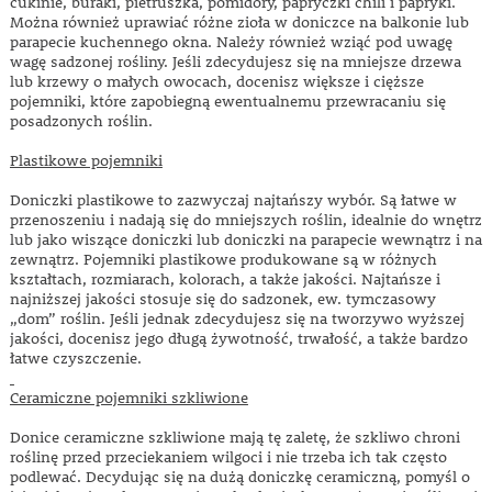
cukinie, buraki, pietruszka, pomidory, papryczki chili i papryki.
Można również uprawiać różne zioła w doniczce na balkonie lub
parapecie kuchennego okna. Należy również wziąć pod uwagę
wagę sadzonej rośliny. Jeśli zdecydujesz się na mniejsze drzewa
lub krzewy o małych owocach, docenisz większe i cięższe
pojemniki, które zapobiegną ewentualnemu przewracaniu się
posadzonych roślin.
Plastikowe pojemniki
Doniczki plastikowe to zazwyczaj najtańszy wybór. Są łatwe w
przenoszeniu i nadają się do mniejszych roślin, idealnie do wnętrz
lub jako wiszące doniczki lub doniczki na parapecie wewnątrz i na
zewnątrz. Pojemniki plastikowe produkowane są w różnych
kształtach, rozmiarach, kolorach, a także jakości. Najtańsze i
najniższej jakości stosuje się do sadzonek, ew. tymczasowy
„dom” roślin. Jeśli jednak zdecydujesz się na tworzywo wyższej
jakości, docenisz jego długą żywotność, trwałość, a także bardzo
łatwe czyszczenie.
Ceramiczne pojemniki szkliwione
Donice ceramiczne szkliwione mają tę zaletę, że szkliwo chroni
roślinę przed przeciekaniem wilgoci i nie trzeba ich tak często
podlewać. Decydując się na dużą doniczkę ceramiczną, pomyśl o