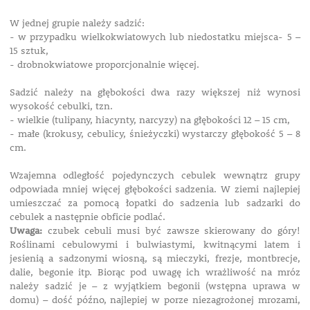
W jednej grupie należy sadzić:
- w przypadku wielkokwiatowych lub niedostatku miejsca- 5 –
15 sztuk,
- drobnokwiatowe proporcjonalnie więcej.
Sadzić należy na głębokości dwa razy większej niż wynosi
wysokość cebulki, tzn.
- wielkie (tulipany, hiacynty, narcyzy) na głębokości 12 – 15 cm,
- małe (krokusy, cebulicy, śnieżyczki) wystarczy głębokość 5 – 8
cm.
Wzajemna odległość pojedynczych cebulek wewnątrz grupy
odpowiada mniej więcej głębokości sadzenia. W ziemi najlepiej
umieszczać za pomocą łopatki do sadzenia lub sadzarki do
cebulek a następnie obficie podlać.
Uwaga:
czubek cebuli musi być zawsze skierowany do góry!
Roślinami cebulowymi i bulwiastymi, kwitnącymi latem i
jesienią a sadzonymi wiosną, są mieczyki, frezje, montbrecje,
dalie, begonie itp. Biorąc pod uwagę ich wrażliwość na mróz
należy sadzić je – z wyjątkiem begonii (wstępna uprawa w
domu) – dość późno, najlepiej w porze niezagrożonej mrozami,