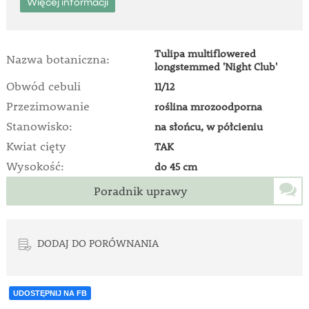
Więcej informacji
Tulipa multiflowered
Nazwa botaniczna:
longstemmed 'Night Club'
Obwód cebuli
11/12
Przezimowanie
roślina mrozoodporna
Stanowisko:
na słońcu, w półcieniu
Kwiat cięty
TAK
Wysokość:
do 45 cm
Poradnik uprawy
DODAJ DO PORÓWNANIA
UDOSTĘPNIJ NA FB