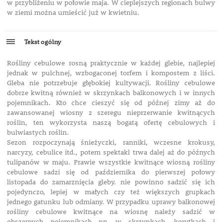
w przybliżeniu w połowie maja. W cieplejszych regionach bulwy
w ziemi można umieścić już w kwietniu.
Tekst ogólny
Rośliny cebulowe rosną praktycznie w każdej glebie, najlepiej
jednak w pulchnej, wzbogaconej torfem i kompostem z liści.
Gleba nie potrzebuje głębokiej kultywacji. Rośliny cebulowe
dobrze kwitną również w skrzynkach balkonowych i w innych
pojemnikach. Kto chce cieszyć się od późnej zimy aż do
zawansowanej wiosny z szeregu nieprzerwanie kwitnących
roślin, ten wykorzysta naszą bogatą ofertę cebulowych i
bulwiastych roślin.
Sezon rozpoczynają śnieżyczki, ranniki, wczesne krokusy,
narcyzy, cebulice itd., potem spektakl trwa dalej aż do późnych
tulipanów w maju. Prawie wszystkie kwitnące wiosną rośliny
cebulowe sadzi się od października do pierwszej połowy
listopada do zamarznięcia gleby. nie powinno sadzić się ich
pojedynczo, lepiej w małych czy też większych grupkach
jednego gatunku lub odmiany. W przypadku uprawy balkonowej
rośliny cebulowe kwitnące na wiosnę należy sadzić w
obszernych pojemnikach np. w skrzynkach, korytkach i