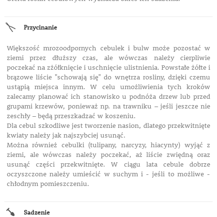
Przycinanie
Większość mrozoodpornych cebulek i bulw może pozostać w
ziemi przez dłuższy czas, ale wówczas należy cierpliwie
poczekać na zżółknięcie i uschnięcie ulistnienia. Powstałe żółte i
brązowe liście "schowają się" do wnętrza rosliny, dzięki czemu
ustąpią miejsca innym. W celu umożliwienia tych kroków
zalecamy planować ich stanowisko u podnóża drzew lub przed
grupami krzewów, ponieważ np. na trawniku – jeśli jeszcze nie
zeschły – będą przeszkadzać w koszeniu.
Dla cebul szkodliwe jest tworzenie nasion, dlatego przekwitnięte
kwiaty należy jak najszybciej usunąć.
Można również cebulki (tulipany, narcyzy, hiacynty) wyjąć z
ziemi, ale wówczas należy poczekać, aż liście zwiędną oraz
usunąć części przekwitnięte. W ciągu lata cebule dobrze
oczyszczone
należy umieścić
w suchym i - jeśli to możliwe -
chłodnym pomieszczeniu.
Sadzenie