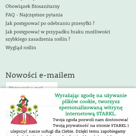
Obowiązek fitosanitarny
FAQ - Najczęstsze pytania
Jak postępować po odebraniu przesyłki ?
Jak postępować w przypadku braku możliwości
szybkiego zasadzenia roślin ?
Wygląd roślin
Nowości e-mailem
Wyrażając zgodę na używanie
plików cookie, tworzysz
(RODO)
Wyrażam zgodę na przetwarzanie danych osobowych
.
spersonalizowaną witrynę
internetową STARKL.
Twoja zgoda pozwoli nam dostosować
Twoją prywatność na stronie STARKL i
Przyłączcie się do nas !
ulepszyć nasze usługi dla Ciebie. Dzięki temu zapobiegamy