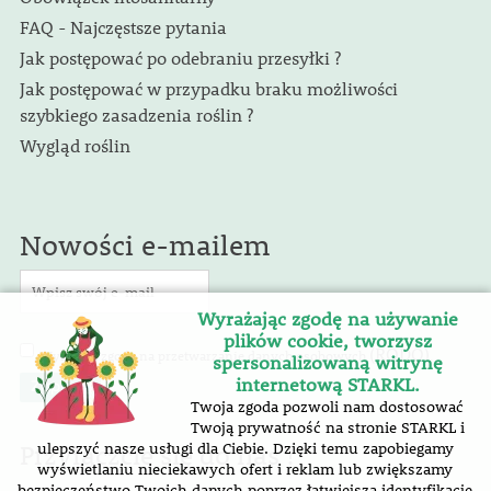
FAQ - Najczęstsze pytania
Jak postępować po odebraniu przesyłki ?
Jak postępować w przypadku braku możliwości
szybkiego zasadzenia roślin ?
Wygląd roślin
Nowości e-mailem
Wyrażając zgodę na używanie
plików cookie, tworzysz
(RODO)
Wyrażam zgodę na przetwarzanie danych osobowych
.
spersonalizowaną witrynę
internetową STARKL.
Twoja zgoda pozwoli nam dostosować
Twoją prywatność na stronie STARKL i
Przyłączcie się do nas !
ulepszyć nasze usługi dla Ciebie. Dzięki temu zapobiegamy
wyświetlaniu nieciekawych ofert i reklam lub zwiększamy
bezpieczeństwo Twoich danych poprzez łatwiejszą identyfikację