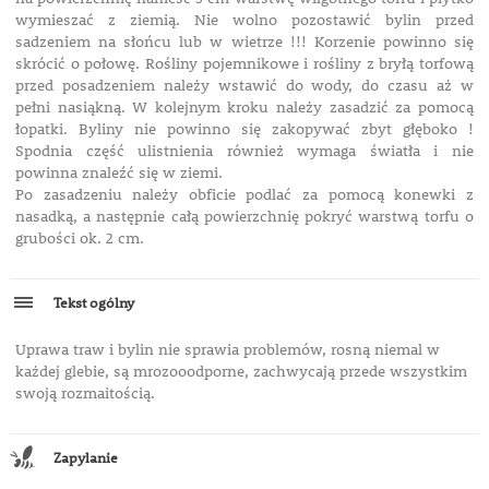
wymieszać z ziemią. Nie wolno pozostawić bylin przed
sadzeniem na słońcu lub w wietrze !!! Korzenie powinno się
skrócić o połowę. Rośliny pojemnikowe i rośliny z bryłą torfową
przed posadzeniem należy wstawić do wody, do czasu aż w
pełni nasiąkną. W kolejnym kroku należy zasadzić za pomocą
łopatki. Byliny nie powinno się zakopywać zbyt głęboko !
Spodnia część ulistnienia również wymaga światła i nie
powinna znaleźć się w ziemi.
Po zasadzeniu należy obficie podlać za pomocą konewki z
nasadką, a następnie całą powierzchnię pokryć warstwą torfu o
grubości ok. 2 cm.
Tekst ogólny
Uprawa traw i bylin nie sprawia problemów, rosną niemal w
każdej glebie, są mrozooodporne, zachwycają przede wszystkim
swoją rozmaitością.
Zapylanie