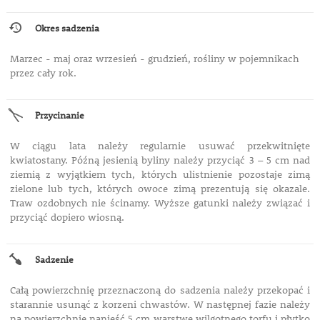
Okres sadzenia
Marzec - maj oraz wrzesień - grudzień, rośliny w pojemnikach
przez cały rok.
Przycinanie
W ciągu lata należy regularnie usuwać przekwitnięte
kwiatostany. Późną jesienią byliny należy przyciąć 3 – 5 cm nad
ziemią z wyjątkiem tych, których ulistnienie pozostaje zimą
zielone lub tych, których owoce zimą prezentują się okazale.
Traw ozdobnych nie ścinamy. Wyższe gatunki należy związać i
przyciąć dopiero wiosną.
Sadzenie
Całą powierzchnię przeznaczoną do sadzenia należy przekopać i
starannie usunąć z korzeni chwastów. W następnej fazie należy
na powierzchnię nanieść 5 cm warstwę wilgotnego torfu i płytko