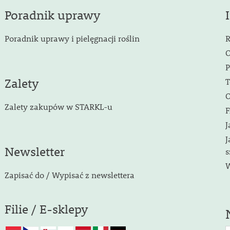
Poradnik uprawy
Poradnik uprawy i pielęgnacji roślin
R
O
P
Zalety
T
O
Zalety zakupów w STARKL-u
F
J
J
Newsletter
s
W
Zapisać do / Wypisać z newslettera
Filie / E-sklepy