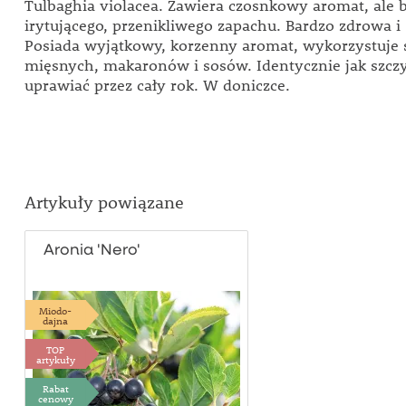
Tulbaghia violacea. Zawiera czosnkowy aromat, ale 
irytującego, przenikliwego zapachu. Bardzo zdrowa i
Posiada wyjątkowy, korzenny aromat, wykorzystuje 
mięsnych, makaronów i sosów. Identycznie jak szc
uprawiać przez cały rok. W doniczce.
Artykuły powiązane
Aronia 'Nero'
Miodo-
dajna
TOP
artykuły
Rabat
cenowy