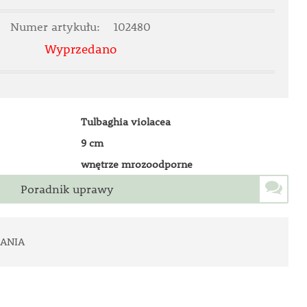
Numer artykułu:
102480
Wyprzedano
Tulbaghia violacea
9 cm
wnętrze mrozoodporne
Poradnik uprawy
ANIA