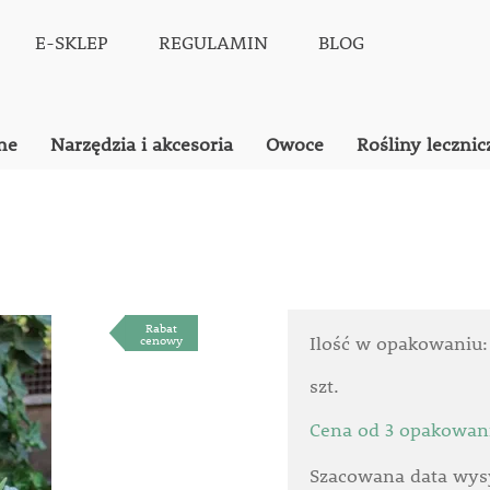
E-SKLEP
REGULAMIN
BLOG
ne
Narzędzia i akcesoria
Owoce
Rośliny lecznic
Rabat
cenowy
Ilość w opakowaniu
szt.
Cena od 3 opakowan
Szacowana data wysy