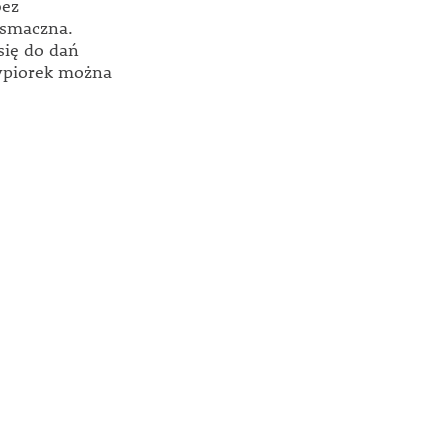
bez
 smaczna.
się do dań
zypiorek można