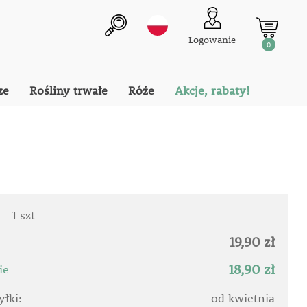
Logowanie
0
ze
Rośliny trwałe
Róże
Akcje, rabaty!
:
1 szt
19,90 zł
18,90 zł
ie
łki:
od kwietnia