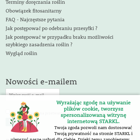
Terminy doręczania roślin
Obowiązek fitosanitarny
FAQ - Najczęstsze pytania
Jak postępować po odebraniu przesyłki ?
Jak postępować w przypadku braku możliwości
szybkiego zasadzenia roślin ?
Wygląd roślin
Nowości e-mailem
Wyrażając zgodę na używanie
plików cookie, tworzysz
(RODO)
Wyrażam zgodę na przetwarzanie danych osobowych
.
spersonalizowaną witrynę
internetową STARKL.
Twoja zgoda pozwoli nam dostosować
Twoją prywatność na stronie STARKL i
ulepszyć nasze usługi dla Ciebie. Dzięki temu zapobiegamy