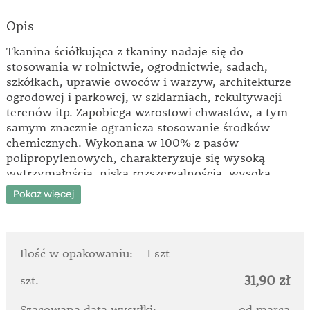
Opis
Tkanina ściółkująca z tkaniny nadaje się do
stosowania w rolnictwie, ogrodnictwie, sadach,
szkółkach, uprawie owoców i warzyw, architekturze
ogrodowej i parkowej, w szklarniach, rekultywacji
terenów itp. Zapobiega wzrostowi chwastów, a tym
samym znacznie ogranicza stosowanie środków
chemicznych. Wykonana w 100% z pasów
polipropylenowych, charakteryzuje się wysoką
wytrzymałością, niską rozszerzalnością, wysoką
przepuszczalnością powietrza i wody oraz
Pokaż więcej
odpornością na działanie pleśni, grzybów i owadów.
Posiada stabilizację UV. Wymiary: 1 x 5 m. Kolor:
czarny.
Ilość w opakowaniu:
1 szt
31,90 zł
szt.
Szacowana data wysyłki:
od marca