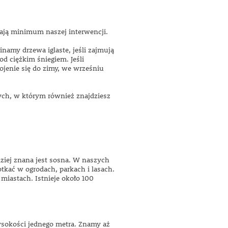
gają minimum naszej interwencji.
namy drzewa iglaste, jeśli zajmują
d ciężkim śniegiem. Jeśli
ojenie się do zimy, we wrześniu
nych, w którym również znajdziesz
dziej znana jest sosna. W naszych
kać w ogrodach, parkach i lasach.
miastach. Istnieje około 100
wysokości jednego metra. Znamy aż