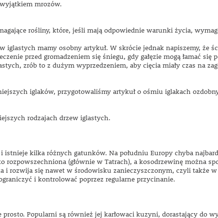
z wyjątkiem mrozów.
magające rośliny, które, jeśli mają odpowiednie warunki życia, wyma
ew iglastych mamy osobny artykuł. W skrócie jednak napiszemy, że ści
eczenie przed gromadzeniem się śniegu, gdy gałęzie mogą łamać się po
lastych, zrób to z dużym wyprzedzeniem, aby cięcia miały czas na zag
rniejszych iglaków, przygotowaliśmy artykuł o ośmiu iglakach ozdob
iejszych rodzajach drzew iglastych.
 i istnieje kilka różnych gatunków. Na południu Europy chyba najbar
ko rozpowszechniona (głównie w Tatrach), a kosodrzewinę można spot
a i rozwija się nawet w środowisku zanieczyszczonym, czyli także w 
ograniczyć i kontrolować poprzez regularne przycinanie.
e prosto. Popularni są również jej karłowaci kuzyni, dorastający do 