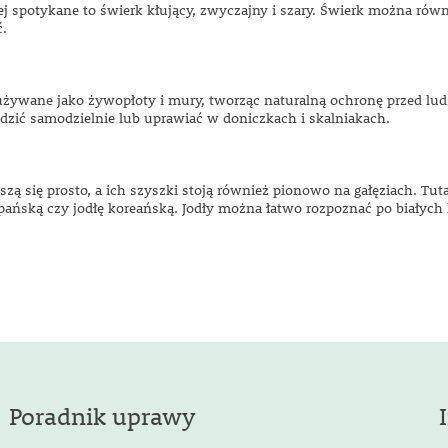
ej spotykane to świerk kłujący, zwyczajny i szary. Świerk można równ
ć.
 używane jako żywopłoty i mury, tworząc naturalną ochronę przed l
dzić samodzielnie lub uprawiać w doniczkach i skalniakach.
szą się prosto, a ich szyszki stoją również pionowo na gałęziach. T
zpańską czy jodłę koreańską. Jodły można łatwo rozpoznać po białych l
Poradnik uprawy