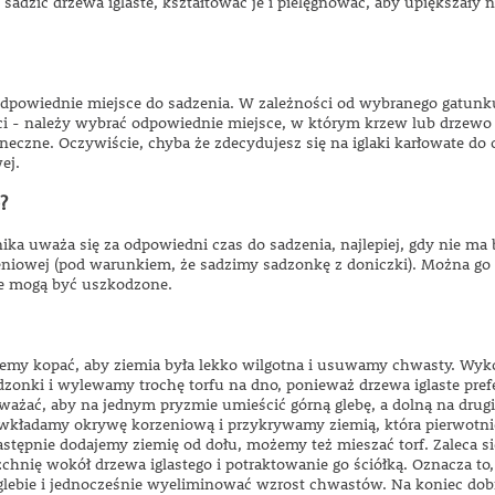
sadzić drzewa iglaste, kształtować je i pielęgnować, aby upiększały n
powiednie miejsce do sadzenia. W zależności od wybranego gatunku 
i - należy wybrać odpowiednie miejsce, w którym krzew lub drzewo 
neczne. Oczywiście, chyba że zdecydujesz się na iglaki karłowate do 
ej.
?
ika uważa się za odpowiedni czas do sadzenia, najlepiej, gdy nie ma
eniowej (pod warunkiem, że sadzimy sadzonkę z doniczki). Można go d
ie mogą być uszkodzone.
my kopać, aby ziemia była lekko wilgotna i usuwamy chwasty. Wyk
dzonki i wylewamy trochę torfu na dno, ponieważ drzewa iglaste pr
ważać, aby na jednym pryzmie umieścić górną glebę, a dolną na drug
 wkładamy okrywę korzeniową i przykrywamy ziemią, która pierwotnie
stępnie dodajemy ziemię od dołu, możemy też mieszać torf. Zaleca si
chnię wokół drzewa iglastego i potraktowanie go ściółką. Oznacza to
glebie i jednocześnie wyeliminować wzrost chwastów. Na koniec dobr