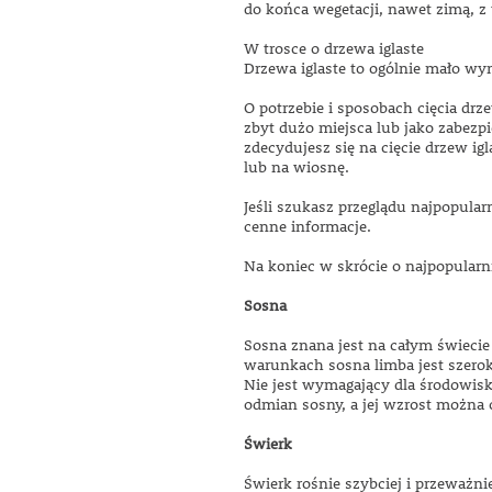
do końca wegetacji, nawet zimą, 
W trosce o drzewa iglaste
Drzewa iglaste to ogólnie mało wy
O potrzebie i sposobach cięcia drz
zbyt dużo miejsca lub jako zabezpi
zdecydujesz się na cięcie drzew ig
lub na wiosnę.
Jeśli szukasz przeglądu najpopula
cenne informacje.
Na koniec w skrócie o najpopularn
Sosna
Sosna znana jest na całym świecie
warunkach sosna limba jest szero
Nie jest wymagający dla środowisk
odmian sosny, a jej wzrost można 
Świerk
Świerk rośnie szybciej i przeważni