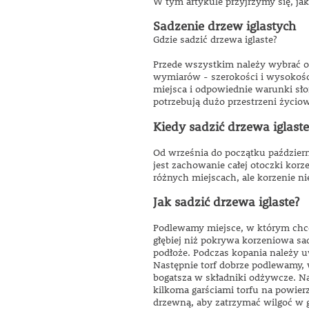
W tym artykule przyjrzymy się, jak 
Sadzenie drzew iglastych
Gdzie sadzić drzewa iglaste?
Przede wszystkim należy wybrać od
wymiarów - szerokości i wysokośc
miejsca i odpowiednie warunki sło
potrzebują dużo przestrzeni życiow
Kiedy sadzić drzewa iglaste
Od września do początku październ
jest zachowanie całej otoczki korz
różnych miejscach, ale korzenie n
Jak sadzić drzewa iglaste?
Podlewamy miejsce, w którym chce
głębiej niż pokrywa korzeniowa sa
podłoże. Podczas kopania należy u
Następnie torf dobrze podlewamy,
bogatsza w składniki odżywcze. Na
kilkoma garściami torfu na powierz
drzewną, aby zatrzymać wilgoć w 