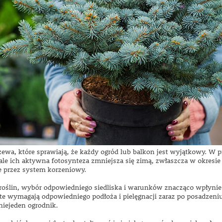
rzewa, które sprawiają, że każdy ogród lub balkon jest wyjątkowy. W
ą, ale ich aktywna fotosynteza zmniejsza się zimą, zwłaszcza w okresi
e przez system korzeniowy.
oślin, wybór odpowiedniego siedliska i warunków znacząco wpłynie 
e wymagają odpowiedniego podłoża i pielęgnacji zaraz po posadzeniu
niejeden ogrodnik.