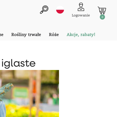
Logowanie
0
ze
Rośliny trwałe
Róże
Akcje, rabaty!
iglaste