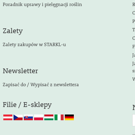
Poradnik uprawy i pielęgnacji roślin
R
O
P
Zalety
T
O
Zalety zakupów w STARKL-u
F
J
J
Newsletter
s
W
Zapisać do / Wypisać z newslettera
Filie / E-sklepy