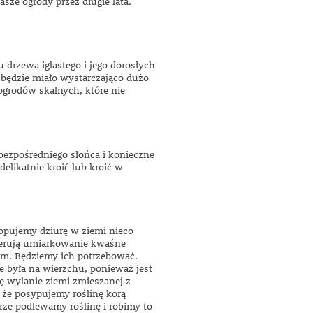
asze ogrody przez długie lata.
drzewa iglastego i jego dorosłych
będzie miało wystarczająco dużo
ogrodów skalnych, które nie
 bezpośredniego słońca i konieczne
elikatnie kroić lub kroić w
opujemy dziurę w ziemi nieco
eferują umiarkowanie kwaśne
im. Będziemy ich potrzebować.
 była na wierzchu, ponieważ jest
ę wylanie ziemi zmieszanej z
, że posypujemy roślinę korą
ze podlewamy roślinę i robimy to