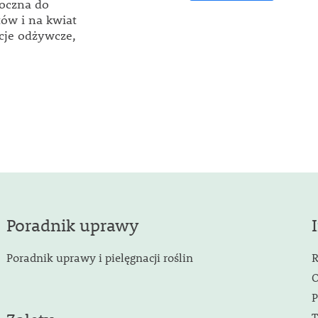
roczna do
ów i na kwiat
cje odżywcze,
Poradnik uprawy
Poradnik uprawy i pielęgnacji roślin
R
O
P
T