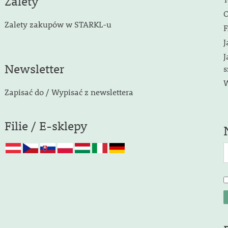
Zalety
O
Zalety zakupów w STARKL-u
F
J
J
Newsletter
s
W
Zapisać do / Wypisać z newslettera
Filie / E-sklepy