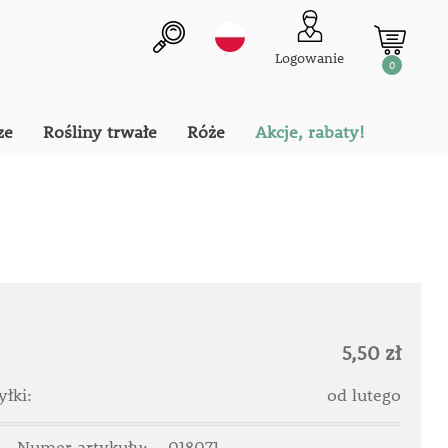
Logowanie
0
ze
Rośliny trwałe
Róże
Akcje, rabaty!
5,50 zł
łki:
od lutego
Numer artykułu:
018071