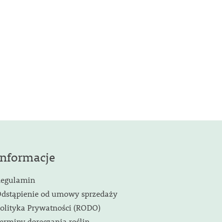
Informacje
egulamin
dstąpienie od umowy sprzedaży
olityka Prywatności (RODO)
erminy doręczania roślin