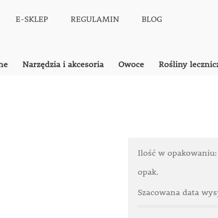
E-SKLEP
REGULAMIN
BLOG
ne
Narzędzia i akcesoria
Owoce
Rośliny lecznic
Ilość w opakowaniu:
opak.
Szacowana data wysy