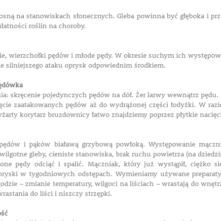
rosną na stanowiskach słonecznych. Gleba powinna być głęboka i prz
atności roślin na choroby.
cie, wierzchołki pędów i młode pędy. W okresie suchym ich występow
ie silniejszego ataku oprysk odpowiednim środkiem.
ędówka
ia: skręcenie pojedynczych pędów na dół. Żer larwy wewnątrz pędu.
ęcie zaatakowanych pędów aż do wydrążonej części łodyżki. W razie
żarty korytarz bruzdownicy łatwo znajdziemy poprzez płytkie nacięc
i, pędów i pąków białawą grzybową powłoką. Występowanie mącz
 wilgotne gleby, cieniste stanowiska, brak ruchu powietrza (na dzied
one pędy odciąć i spalić. Mączniak, który już wystąpił, ciężko s
ryski w tygodniowych odstępach. Wymieniamy używane preparaty! S
godzie – zmianie temperatury, wilgoci na liściach – wrastają do wnęt
rastania do liści i niszczy strzępki.
ość