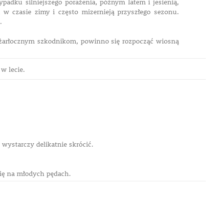
padku silniejszego porażenia, późnym latem i jesienią,
 w czasie zimy i często mizernieją przyszłego sezonu.
ości.
 żarłocznym szkodnikom, powinno się rozpocząć wiosną
w lecie.
wystarczy delikatnie skrócić.
się na młodych pędach.