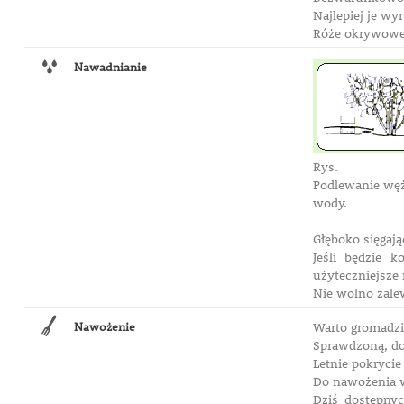
Najlepiej je wy
Róże okrywowe,
Nawadnianie
Rys.
Podlewanie węż
wody.
Głęboko sięgają
Jeśli będzie 
użyteczniejsze
Nie wolno zale
Nawożenie
Warto gromadzi
Sprawdzoną, do
Letnie pokryci
Do nawożenia w
Dziś dostępny