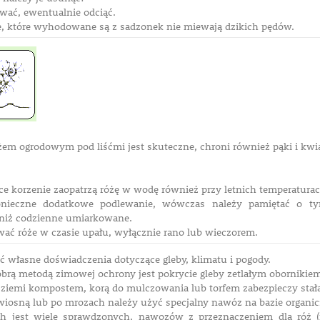
rwać, ewentualnie odciąć.
 które wyhodowane są z sadzonek nie miewają dzikich pędów.
em ogrodowym pod liśćmi jest skuteczne, chroni również pąki i k
ce korzenie zaopatrzą różę w wodę również przy letnich temperatura
konieczne dodatkowe podlewanie, wówczas należy pamiętać o ty
 niż codzienne umiarkowane.
wać róże w czasie upału, wyłącznie rano lub wieczorem.
ć własne doświadczenia dotyczące gleby, klimatu i pogody.
brą metodą zimowej ochrony jest pokrycie gleby zetlałym obornikiem
e ziemi kompostem, korą do mulczowania lub torfem zabezpieczy stałą
iosną lub po mrozach należy użyć specjalny nawóz na bazie organic
ch jest wiele sprawdzonych, nawozów z przeznaczeniem dla róż (