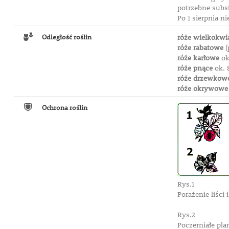
potrzebne subs
Po 1 sierpnia n
Odległość roślin
róże wielkokwi
róże rabatowe
(
róże karłowe
ok
róże pnące
ok. 
róże drzewkow
róże okrywowe
Ochrona roślin
Rys.1
Porażenie liśc
Rys.2
Poczerniałe pla