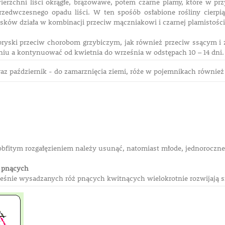
erzchni liści okrągłe, brązowawe, potem czarne plamy, które w przy
zedwczesnego opadu liści. W ten spośób osłabione rośliny cierpią
sków działa w kombinacji przeciw mączniakowi i czarnej plamist
ryski przeciw chorobom grzybiczym, jak również przeciw ssącym i
iu a kontynuować od kwietnia do września w odstępach 10 – 14 dni.
az październik - do zamarznięcia ziemi, róże w pojemnikach również 
obfitym rozgałęzieniem należy usunąć, natomiast młode, jednoroczne 
ż pnących
eśnie wysadzanych róż pnących kwitnących wielokrotnie rozwijają 