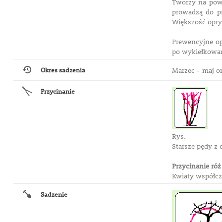
Tworzy na powi
prowadzą do pr
Większość opry
Prewencyjne op
po wykiełkowan
Okres sadzenia
Marzec - maj or
Przycinanie
Rys.
Starsze pędy z 
Przycinanie ró
Kwiaty współcz
Sadzenie