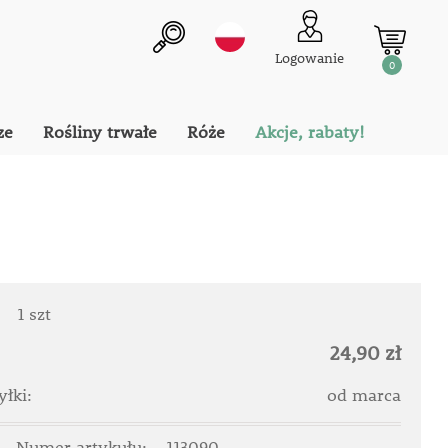
Logowanie
0
ze
Rośliny trwałe
Róże
Akcje, rabaty!
:
1 szt
24,90 zł
łki:
od marca
Numer artykułu:
113090