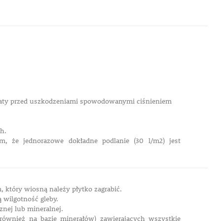
wiaty przed uszkodzeniami spowodowanymi ciśnieniem
ch.
m, że jednorazowe dokładne podlanie (30 l/m2) jest
, który wiosną należy płytko zagrabić.
 wilgotność gleby.
znej lub mineralnej.
również na bazie minerałów) zawierających wszystkie