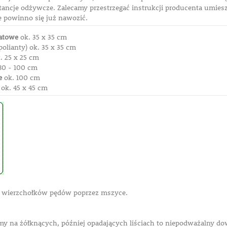
tancje odżywcze. Zalecamy przestrzegać instrukcji producenta umies
ie powinno się już nawozić.
atowe
ok. 35 x 35 cm
polianty) ok. 35 x 35 cm
. 25 x 25 cm
80 - 100 cm
e
ok. 100 cm
ok. 45 x 45 cm
i i wierzchołków pędów poprzez mszyce.
my na żółknących, później opadających liściach to niepodważalny do