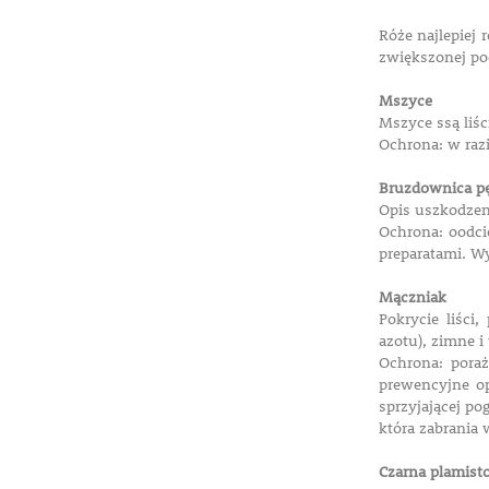
Róże najlepiej 
zwiększonej pod
Mszyce
Mszyce ssą liś
Ochrona: w raz
Bruzdownica p
Opis uszkodzen
Ochrona: oodci
preparatami. Wy
Mączniak
Pokrycie liśc
azotu), zimne i
Ochrona: poraż
prewencyjne op
sprzyjającej po
która zabrania w
Czarna plamist