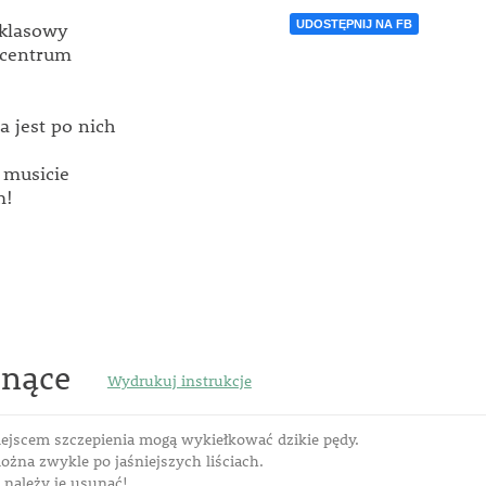
UDOSTĘPNIJ NA FB
-klasowy
w centrum
a jest po nich
 musicie
m!
pnące
Wydrukuj instrukcje
ejscem szczepienia mogą wykiełkować dzikie pędy.
ożna zwykle po jaśniejszych liściach.
należy je usunąć!