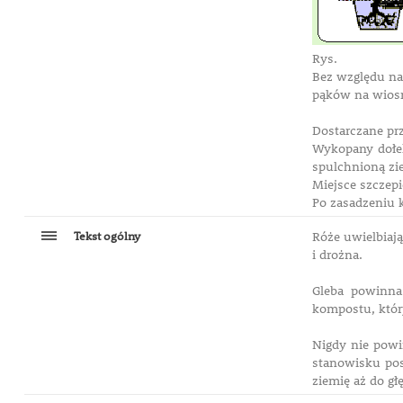
Rys.
Bez względu na
pąków na wiosnę
Dostarczane prz
Wykopany dołek
spulchnioną zie
Miejsce szczep
Po zasadzeniu 
Tekst ogólny
Róże uwielbiają
i drożna.
Gleba powinna
kompostu, który
Nigdy nie powi
stanowisku po
ziemię aż do gł