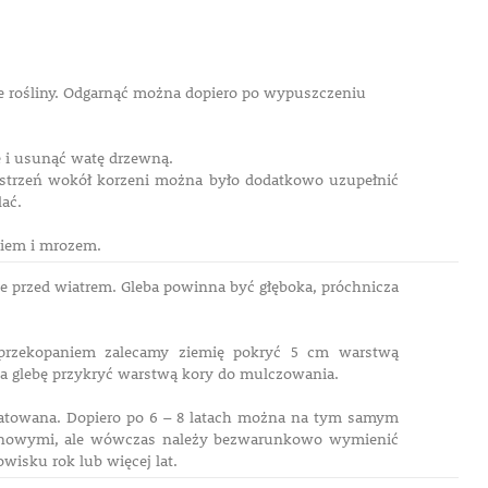
e rośliny. Odgarnąć można dopiero po wypuszczeniu
ię i usunąć watę drzewną.
zestrzeń wokół korzeni można było dodatkowo uzupełnić
lać.
ciem i mrozem.
ęte przed wiatrem. Gleba powinna być głęboka, próchnicza
 przekopaniem zalecamy ziemię pokryć 5 cm warstwą
, a glebę przykryć warstwą kory do mulczowania.
loatowana. Dopiero po 6 – 8 latach można na tym samym
e nowymi, ale wówczas należy bezwarunkowo wymienić
wisku rok lub więcej lat.