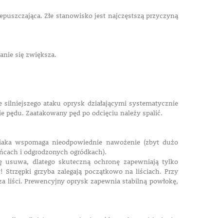
epuszczająca. Złe stanowisko jest najczęstszą przyczyną
anie się zwiększa.
 silniejszego ataku oprysk działającymi systematycznie
ie pędu. Zaatakowany pęd po odcięciu należy spalić.
niaka wspomaga nieodpowiednie nawożenie (zbyt dużo
zińcach i odgrodzonych ogródkach).
ię usuwa, dlatego skuteczną ochronę zapewniają tylko
trzępki grzyba zalegają początkowo na liściach. Przy
rza liści. Prewencyjny oprysk zapewnia stabilną powłokę,