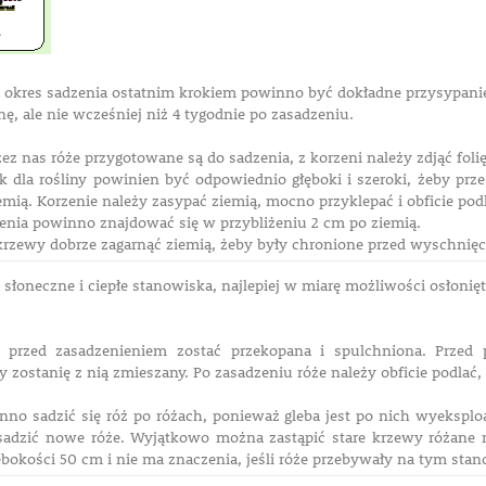
 okres sadzenia ostatnim krokiem powinno być dokładne przysypani
, ale nie wcześniej niż 4 tygodnie po zasadzeniu.
ez nas róże przygotowane są do sadzenia, z korzeni należy zdjąć fol
 dla rośliny powinien być odpowiednio głęboki i szeroki, żeby pr
mią. Korzenie należy zasypać ziemią, mocno przyklepać i obficie pod
ienia powinno znajdować się w przybliżeniu 2 cm po ziemią.
krzewy dobrze zagarnąć ziemią, żeby były chronione przed wyschnię
 słoneczne i ciepłe stanowiska, najlepiej w miarę możliwości osłoni
 przed zasadzenieniem zostać przekopana i spulchniona. Przed
 zostanię z nią zmieszany. Po zasadzeniu róże należy obficie podlać
nno sadzić się róż po różach, ponieważ gleba jest po nich wyeksp
sadzić nowe róże. Wyjątkowo można zastąpić stare krzewy różan
ębokości 50 cm i nie ma znaczenia, jeśli róże przebywały na tym stano