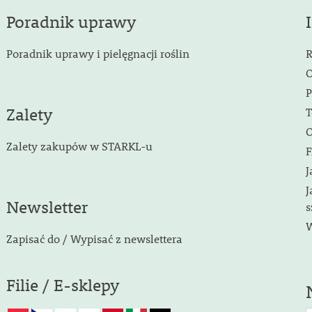
Poradnik uprawy
Poradnik uprawy i pielęgnacji roślin
R
O
P
Zalety
T
O
Zalety zakupów w STARKL-u
F
J
J
Newsletter
s
W
Zapisać do / Wypisać z newslettera
Filie / E-sklepy