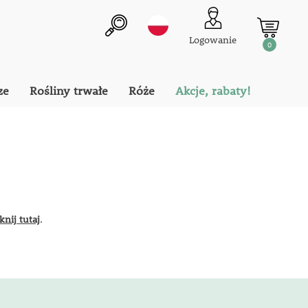
Logowanie
0
ze
Rośliny trwałe
Róże
Akcje, rabaty!
iknij tutaj
.