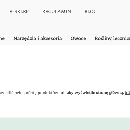
E-SKLEP
REGULAMIN
BLOG
ne
Narzędzia i akcesoria
Owoce
Rośliny lecznic
świetlić pełną ofertę produktów lub
aby wyświetlić stronę główną,
kl