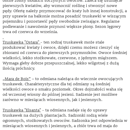
obfite zbiory słodkich soczystych owoców. Zaleca się usunięcie
pierwszych kwiatów, aby wzmocnić roślinę i stworzyć nowe
pędy. Ofertę należy przymocować do kraty lub innej konstrukcji, a
przy uprawie na balkonie można posadzić truskawki w wiszącym
pojemniku i pozostawić pędy swobodnie zwisające. Regularne
podlewanie i nawożenie przynosi większe plony. Sezon lęgowy
trwa od czerwca do września.
Truskawka "Ostara"
- ten rodzaj truskawek może stale
produkować kwiaty i owoce, dzięki czemu możesz cieszyć się
zbiorami od czerwca do pierwszych przymrozków. Owoce średniej
wielkości, lekko stożkowate, czerwone, z jędrnym miąższem.
Wymaga gleby dobrze przepuszczalnej, lekko wilgotnej z dużą
ilością próchnicy.
„Mara de Bois”
– to odmiana należąca do wiecznie owocujących
truskawek. Charakterystyczne dla tej odmiany są średniej
wielkości owoce o smaku poziomek. Okres dojrzałości waha się
od wczesnej wiosny do późnej jesieni. Sadzenie jest możliwe
zarówno w miesiącach wiosennych, jak i jesiennych.
Truskawka "Elsanta"
- ta odmiana nadaje się do uprawy
truskawek na dużych plantacjach. Sadzonki rodzą wiele
ogromnych, stożkowatych owoców. Sadzonka jest odpowiednia w
miesiącach wiosennych i jesiennych, a zbiór trwa od maja do