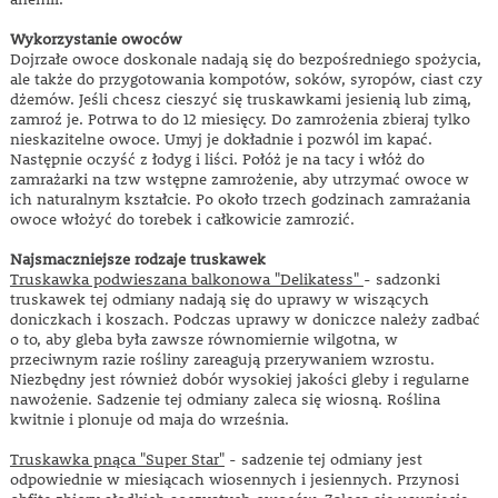
Wykorzystanie owoców
Dojrzałe owoce doskonale nadają się do bezpośredniego spożycia,
ale także do przygotowania kompotów, soków, syropów, ciast czy
dżemów. Jeśli chcesz cieszyć się truskawkami jesienią lub zimą,
zamroź je. Potrwa to do 12 miesięcy. Do zamrożenia zbieraj tylko
nieskazitelne owoce. Umyj je dokładnie i pozwól im kapać.
Następnie oczyść z łodyg i liści. Połóż je na tacy i włóż do
zamrażarki na tzw wstępne zamrożenie, aby utrzymać owoce w
ich naturalnym kształcie. Po około trzech godzinach zamrażania
owoce włożyć do torebek i całkowicie zamrozić.
Najsmaczniejsze rodzaje truskawek
Truskawka podwieszana balkonowa "Delikatess"
- sadzonki
truskawek tej odmiany nadają się do uprawy w wiszących
doniczkach i koszach. Podczas uprawy w doniczce należy zadbać
o to, aby gleba była zawsze równomiernie wilgotna, w
przeciwnym razie rośliny zareagują przerywaniem wzrostu.
Niezbędny jest również dobór wysokiej jakości gleby i regularne
nawożenie. Sadzenie tej odmiany zaleca się wiosną. Roślina
kwitnie i plonuje od maja do września.
Truskawka pnąca "Super Star"
- sadzenie tej odmiany jest
odpowiednie w miesiącach wiosennych i jesiennych. Przynosi