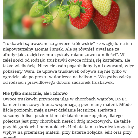
Truskawki są uważane za „owoce królewskie” ze względu na ich
niepowtarzalny aromat i smak. Ale są również uważane za
afrodyzjaki, dzięki czemu zyskały miano „owocu miłości”. W
zależności od rodzaju truskawki owoce różnią się kształtem, ale
także wielkością. Niewiele osób pogardziłoby tymi owocami, więc
pokażemy Wam, że uprawa truskawek odbywa się nie tylko w
ogrodzie, ale po prostu w doniczce na balkonie. Wszystko zależy
od rodzaju i prawidłowego doboru sadzonek truskawek.
Nie tylko smacznie, ale i zdrowo
Owoce truskawki przynoszą ulgę w chorobach wątroby, DNE i
kamieni moczowych oraz wspomagają przemianę materii. Młode
liście poziomki mają nawet działanie lecznicze. Herbata z
suszonych liści poziomki ma działanie moczopędne, dlatego
polecana jest przy chorobach nerek i dróg moczowych, ale także
przy biegunkach i hemoroidach. Herbata ta ma również korzystny
wpływ na przemianę materii, przy katarze żołądka, jelit oraz przy
anemii.