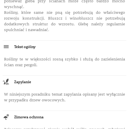
ponieważ gleba przy ścianach może często bardzo mocno
wyschnąć.
Rośliny, które same nie pną się potrzebują do właściwego
rozwoju konstrukcji. Bluszcz i winobluszcz nie potrzebują
dodatkowych struktur do wzrostu. Glebę należy regularnie
spulchniać i nawadniać.
Tekst ogólny
Rośliny te w większości rosną szybko i służą do zazielenienia
ścian oraz pergoli.
Zapylanie
W niniejszym poradniku temat zapylania opisany jest wyłącznie
w przypadku drzew owocowych.
Zimowa ochrona