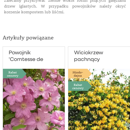
Zalecamy przykrywać ziemie wokół roślin pnących gałęziami
drzew iglastych. W przypadku powojników należy okryć
korzenie kompostem lub liśćmi.
Artykuły powiązane
Powojnik
Wiciokrzew
'Comtesse de
pachnący
Bouchaud'
'Graham Thomas'
Rabat
Miodo-
cenowy
dajna
Rabat
cenowy