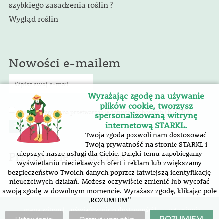
szybkiego zasadzenia roślin ?
Wygląd roślin
Nowości e-mailem
Wyrażając zgodę na używanie
plików cookie, tworzysz
(RODO)
Wyrażam zgodę na przetwarzanie danych osobowych
.
spersonalizowaną witrynę
internetową STARKL.
Twoja zgoda pozwoli nam dostosować
Twoją prywatność na stronie STARKL i
Przyłączcie się do nas !
ulepszyć nasze usługi dla Ciebie. Dzięki temu zapobiegamy
wyświetlaniu nieciekawych ofert i reklam lub zwiększamy
bezpieczeństwo Twoich danych poprzez łatwiejszą identyfikację
nieuczciwych działań. Możesz oczywiście zmienić lub wycofać
swoją zgodę w dowolnym momencie. Wyrażasz zgodę, klikając pole
„ROZUMIEM”.
mapa witryn |
oświadczenie o dostępności
|
ustawienia
plików cookie