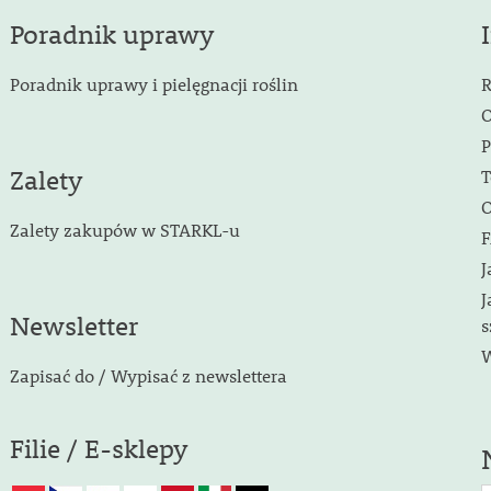
Poradnik uprawy
Poradnik uprawy i pielęgnacji roślin
R
O
P
Zalety
T
O
Zalety zakupów w STARKL-u
F
J
J
Newsletter
s
W
Zapisać do / Wypisać z newslettera
Filie / E-sklepy