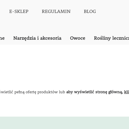
E-SKLEP
REGULAMIN
BLOG
ne
Narzędzia i akcesoria
Owoce
Rośliny lecznic
świetlić pełną ofertę produktów lub
aby wyświetlić stronę główną,
kl