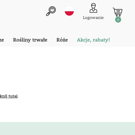
Logowanie
0
ze
Rośliny trwałe
Róże
Akcje, rabaty!
iknij tutaj
.