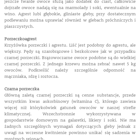
jeszcze twarde owoce służą jako dodatek do ciast, całkowicie
dojrzałe owoce nadają się na marmolady i soki, ewentualnie na
wino. Agrest lubi głębokie, gliniaste gleby, przy dostatecznym
podlewaniu można uprawiać również w glebach próchniczych i
piaszczystych.
Porzeczkoagrest
Krzyżówka porzeczki i agrestu. Liść jest podobny do agrestu, ale
większy. Pędy są szarobrązowe i bezkolcowe jak w przypadku
czarnej porzeczki. Brązowoczarne owoce podobne są do wielkiej
czarnej porzeczki. Z jednego krzewu można zebrać nawet 5 kg
owoców. Podkreślić należy szczególnie odporność na
mączniaka, rdzę i roztocza.
Czarna porzeczka
Główną zaletą czarnej porzeczki są cenne substancje, przede
wszystkim kwas askorbinowy (witamina C), którego zawiera
więcej niż którykolwiek gatunek owoców w naszej strefie
klimatycznej. Wszechstronnie wykorzystywana w
gospodarstwie domowym na galaretki, likiery i soki. Nie ma
żadnych szczególnych wymagań dotyczących gleby jednak z
uwagi na wczesne kwitnienie powinno unikać się sadzenia w
mroźnych rejonach.