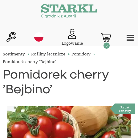
Logowanie
0
Sortimenty
Rośliny lecznicze
Pomidory
Pomidorek cherry ’Bejbino’
Pomidorek cherry
’Bejbino’
Rabat
cenowy