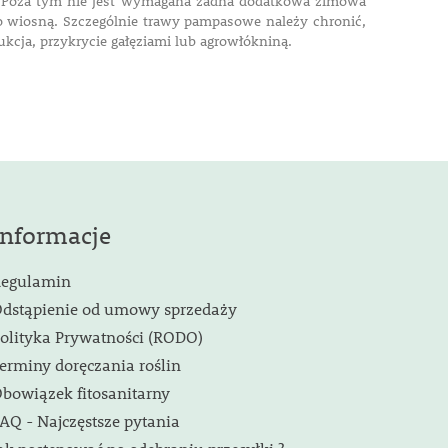
h. Poza tym nie jest wymagana żadna dodatkowa zimowa
o wiosną. Szczególnie trawy pampasowe należy chronić,
ukcja, przykrycie gałęziami lub agrowłókniną.
Informacje
egulamin
dstąpienie od umowy sprzedaży
olityka Prywatności (RODO)
erminy doręczania roślin
bowiązek fitosanitarny
AQ - Najczęstsze pytania