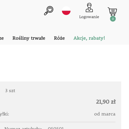
Logowanie
0
ze
Rośliny trwałe
Róże
Akcje, rabaty!
:
3 szt
21,90 zł
łki:
od marca
Numer artykułu:
050501