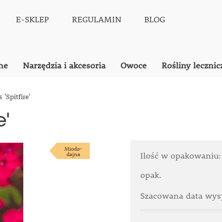
E-SKLEP
REGULAMIN
BLOG
ne
Narzędzia i akcesoria
Owoce
Rośliny lecznic
'Spitfire'
e'
Miodo-
dajna
Ilość w opakowaniu
opak.
Szacowana data wysy