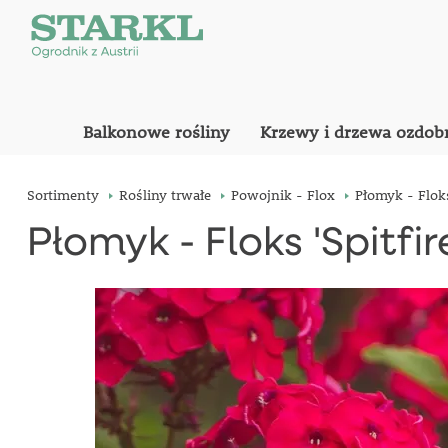
Balkonowe rośliny
Krzewy i drzewa ozdob
Sortimenty
Rośliny trwałe
Powojnik - Flox
Płomyk - Floks 
Płomyk - Floks 'Spitfir