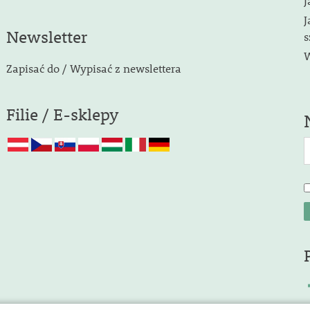
J
J
Newsletter
s
W
Zapisać do / Wypisać z newslettera
Filie / E-sklepy