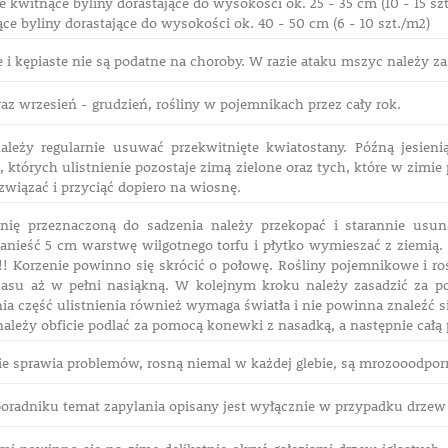
 kwitnące byliny dorastające do wysokości ok. 25 - 35 cm (10 - 15 sz
e byliny dorastające do wysokości ok. 40 - 50 cm (6 - 10 szt./m2)
e i kępiaste nie są podatne na choroby. W razie ataku mszyc należy
az wrzesień - grudzień, rośliny w pojemnikach przez cały rok.
ależy regularnie usuwać przekwitnięte kwiatostany. Późną jesien
 których ulistnienie pozostaje zimą zielone oraz tych, które w zimi
związać i przyciąć dopiero na wiosnę.
hnię przeznaczoną do sadzenia należy przekopać i starannie usu
anieść 5 cm warstwę wilgotnego torfu i płytko wymieszać z ziemią.
!!! Korzenie powinno się skrócić o połowę. Rośliny pojemnikowe i ro
asu aż w pełni nasiąkną. W kolejnym kroku należy zasadzić za p
ia część ulistnienia również wymaga światła i nie powinna znaleźć s
ależy obficie podlać za pomocą konewki z nasadką, a następnie całą
ie sprawia problemów, rosną niemal w każdej glebie, są mrozooodpor
oradniku temat zapylania opisany jest wyłącznie w przypadku drz