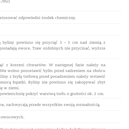
t./m2)
 zastosować odpowiedni środek chemiczny.
ią byliny powinno się przyciąć 3 – 5 cm nad ziemią z
e posiadają owoce. Traw ozdobnych nie przycinać, wyższe
nąć z korzeni chwastów. W następnej fazie należy na
 Nie wolno pozostawić bylin przed sadzeniem na słońcu
śliny z bryłą torfową przed posadzeniem należy wstawić
omocą łopatki. Byliny nie powinno się zakopywać zbyt
ię w ziemi.
 powierzchnię pokryć warstwą torfu o grubości ok. 2 cm.
ne, zachwycają przede wszystkim swoją rozmaitością.
ew owocowych.