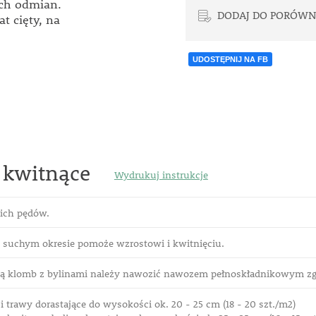
ych odmian.
DODAJ DO PORÓWN
t cięty, na
UDOSTĘPNIJ NA FB
 kwitnące
Wydrukuj instrukcje
kich pędów.
suchym okresie pomoże wzrostowi i kwitnięciu.
 klomb z bylinami należy nawozić nawozem pełnoskładnikowym zgo
 i trawy dorastające do wysokości ok. 20 - 25 cm (18 - 20 szt./m2)