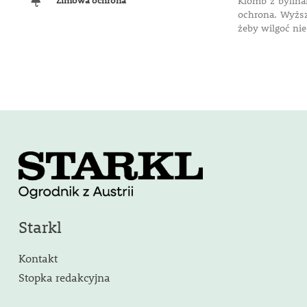
Zimowa ochrona
Klomb z bylina
ochrona. Wyższ
żeby wilgoć nie
Starkl
Kontakt
Stopka redakcyjna