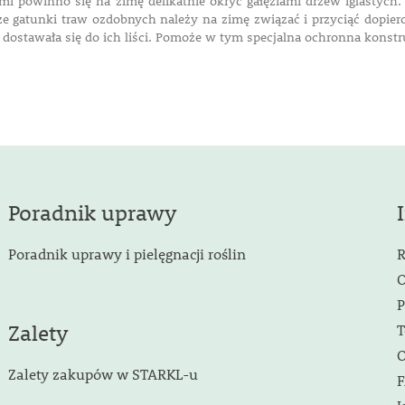
mi powinno się na zimę delikatnie okryć gałęziami drzew iglastyc
e gatunki traw ozdobnych należy na zimę związać i przyciąć dopier
 dostawała się do ich liści. Pomoże w tym specjalna ochronna konstr
Poradnik uprawy
Poradnik uprawy i pielęgnacji roślin
R
O
P
Zalety
T
O
Zalety zakupów w STARKL-u
F