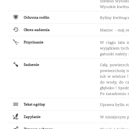
Średnio wysokie
Wysokie kwitnąc
Ochrona roślin
Byliny kwitnąc
Okres sadzenia
Marzec - maj or
Przycinanie
W ciągu lata n
wyjątkiem tych,
gatunki należy 
Sadzenie
Całą powierzc
powierzchnię n
lub w wietrze 
do wody, do cz
głęboko ! Spodn
Po zasadzeniu n
Tekst ogólny
Uprawa bylin n
Zapylanie
W niniejszym p