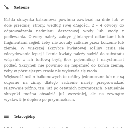
Sadzenie
Każda skrzynka balkonowa powinna zawierać na dnie lub w
dole przedniej strony, według swej długości, 2 - 4 otwory do
odprowadzania nadmiaru deszczowej wody lub wody z
podlewania. Otwory należy zakryć glinianymi odłamkami lub
fragmentami cegieł, żeby nie zostały zatkane przez korzenie lub
ziemię. W większej skrzybce kwiatowej rośliny czują się
zdecydowanie lepiej ! Letnie kwiaty należy sadzić do substratu
włącznie z ich torfową bryłą (bez pojemnika) i natychmiast
podlać. Skrzynek nie powinno się napełniać do końca ziemią,
żeby w późniejszym czasie nie wylewała się woda.
Większość roślin balkonowych to rośliny jednoroczne lub nie są
odporne na zimę, dlatego sadzenie należy przeprowadzać
relatywnie późno, tzn. już po ostatnich przymrozach. Naturalnie
skrzynki można obsadzić już wcześniej, ale na zewnątrz
wystawić je dopiero po przymrozkach.
Tekst ogólny