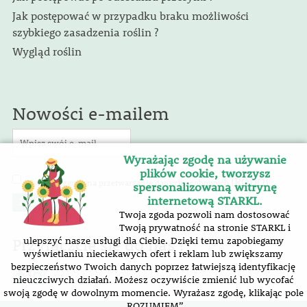
Jak postępować w przypadku braku możliwości
szybkiego zasadzenia roślin ?
Wygląd roślin
Nowości e-mailem
Wyrażając zgodę na używanie
plików cookie, tworzysz
(RODO)
Wyrażam zgodę na przetwarzanie danych osobowych
.
spersonalizowaną witrynę
internetową STARKL.
Twoja zgoda pozwoli nam dostosować
Twoją prywatność na stronie STARKL i
Przyłączcie się do nas !
ulepszyć nasze usługi dla Ciebie. Dzięki temu zapobiegamy
wyświetlaniu nieciekawych ofert i reklam lub zwiększamy
bezpieczeństwo Twoich danych poprzez łatwiejszą identyfikację
nieuczciwych działań. Możesz oczywiście zmienić lub wycofać
swoją zgodę w dowolnym momencie. Wyrażasz zgodę, klikając pole
„ROZUMIEM”.