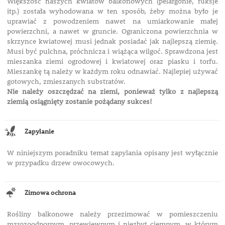
Większość naszych kwiatów balkonowych (pelargonie, fuksje
itp.) została wyhodowana w ten sposób, żeby można było je
uprawiać z powodzeniem nawet na umiarkowanie małej
powierzchni, a nawet w gruncie. Ograniczona powierzchnia w
skrzynce kwiatowej musi jednak posiadać jak najlepszą ziemię.
Musi być pulchna, próchnicza i wiążąca wilgoć. Sprawdzona jest
mieszanka ziemi ogrodowej i kwiatowej oraz piasku i torfu.
Mieszankę tą należy w każdym roku odnawiać. Najlepiej używać
gotowych, zmieszanych substratów.
Nie należy oszczędzać na ziemi, ponieważ tylko z najlepszą
ziemią osiągnięty zostanie pożądany sukces!
Zapylanie
W niniejszym poradniku temat zapylania opisany jest wyłącznie
w przypadku drzew owocowych.
Zimowa ochrona
Rośliny balkonowe należy przezimować w pomieszczeniu
mzrozoodpornym, przewiewnym i niezbyt ciemnym, w którym