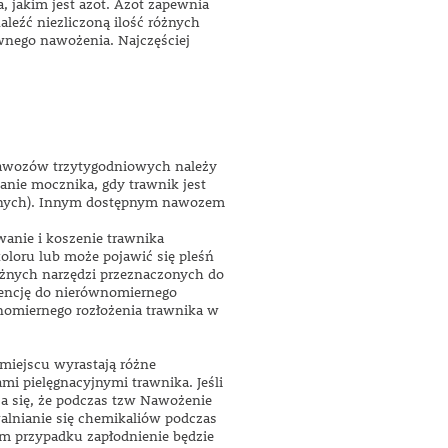
 jakim jest azot. Azot zapewnia
leźć niezliczoną ilość różnych
ownego nawożenia. Najczęściej
 nawozów trzytygodniowych należy
wanie mocznika, gdy trawnik jest
listnych). Innym dostępnym nawozem
wanie i koszenie trawnika
koloru lub może pojawić się pleśń
óżnych narzędzi przeznaczonych do
dencję do nierównomiernego
omiernego rozłożenia trawnika w
miejscu wyrastają różne
i pielęgnacyjnymi trawnika. Jeśli
rza się, że podczas tzw Nawożenie
lnianie się chemikaliów podczas
im przypadku zapłodnienie będzie