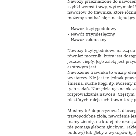
Nawozy przeznaczone do nawożenia
szybki wzrost trawy, wytrzymałość
nawozów do trawnika, które różnią
możemy spotkać się z następujący
- Nawóz trzytygodniowy
- Nawóz trzymiesięczny
- Nawóz całoroczny
Nawozy trzytygodniowe należą do 
również mocznik, który jest dostęp
jeszcze ciepły. Jego zaletą jest 
azotowym jest
Nawożenie trawnika to ważny eleme
wystarczy. Nie jest to jednak praw
śnieżna, suche kręgi itp. Możemy
tych zadań. Narzędzia ręczne okaz
rozprowadzania nawozu. Częstym 
niektórych miejscach trawnik się p
Musimy też doprecyzować, dlaczeg
trawopodobne zioła, nawożenie jes
mamy ziemię, na której nie rosną ż
nie pomaga glebom głuchym. Takie
budowy) lub gleby z wykopów (gleb