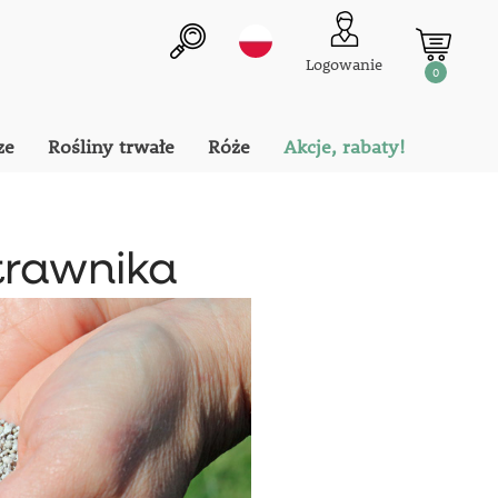
Logowanie
0
ze
Rośliny trwałe
Róże
Akcje, rabaty!
trawnika