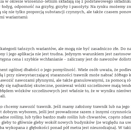
 w okresie wiosenno-letnim składają się z podstawowego składnika,
 łodyg, odporność na grzyby, grzyby i pasożyty. Na rynku możemy zna
 się nie tylko proporcją substancji czynnych, ale także czasem pon
mi wariantami:
kategorii tańszych wariantów, ale mogą nie być zasadniczo złe. Do
ny i jego aplikacja nie jest trudna. Jedynym warunkiem jest zastoso
przystępna cena i szybkie wchłanianie - zaliczany jest do nawozów do
nt ogólnej dbałości o jego pomyślność. Wiele osób uważa, że ​​podle
dą i przy niewystarczającej staranności trawnik może nabrać żółtego 
 nawozić nawozami płynnymi, ale także granulowanymi, za pomocą r
ały się najbardziej skuteczne, ponieważ wózki szczelinowe mają ten
błędem wózków szczelinowych jest właśnie to, że w wyniku nierówn
ali.
o chcemy nawozić trawnik. Jeśli mamy założony trawnik lub na jego 
t dobrym wyborem, jeśli jest prowadzone razem z innymi czynnościam
adne rośliny, lub tylko bardzo mało roślin lub chwastów, często zda
 gleby to głównie gleby wokół nowych budynków (ze względu na uwa
a wykopana z głębokości ponad pół metra jest nieurodzajna). W tak