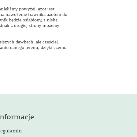
ieliśmy powyżej, azot jest
ę na nawożenie trawnika azotem do
wnik będzie osłabiony, z niską
ednak z drugiej strony możemy
jszych dawkach, ale częściej.
niu danego terenu, dzięki czemu
Informacje
egulamin