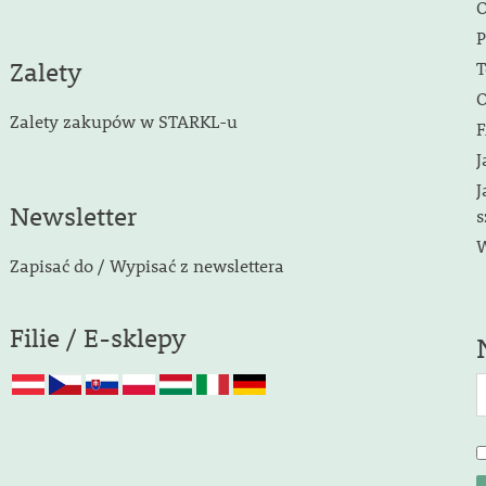
O
P
Zalety
T
O
Zalety zakupów w STARKL-u
F
J
J
Newsletter
s
W
Zapisać do / Wypisać z newslettera
Filie / E-sklepy