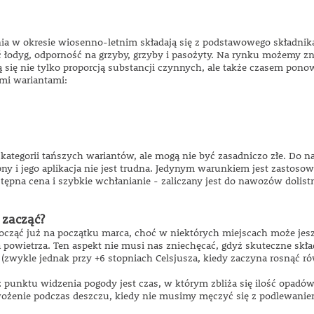
 w okresie wiosenno-letnim składają się z podstawowego składnika,
 łodyg, odporność na grzyby, grzyby i pasożyty. Na rynku możemy zna
 się nie tylko proporcją substancji czynnych, ale także czasem pon
mi wariantami:
kategorii tańszych wariantów, ale mogą nie być zasadniczo złe. Do
ny i jego aplikacja nie jest trudna. Jedynym warunkiem jest zastoso
przystępna cena i szybkie wchłanianie - zaliczany jest do nawozów do
 zacząć?
cząć już na początku marca, choć w niektórych miejscach może je
 powietrza. Ten aspekt nie musi nas zniechęcać, gdyż skuteczne skł
 (zwykle jednak przy +6 stopniach Celsjusza, kiedy zaczyna rosnąć ró
punktu widzenia pogody jest czas, w którym zbliża się ilość opadó
enie podczas deszczu, kiedy nie musimy męczyć się z podlewaniem, 