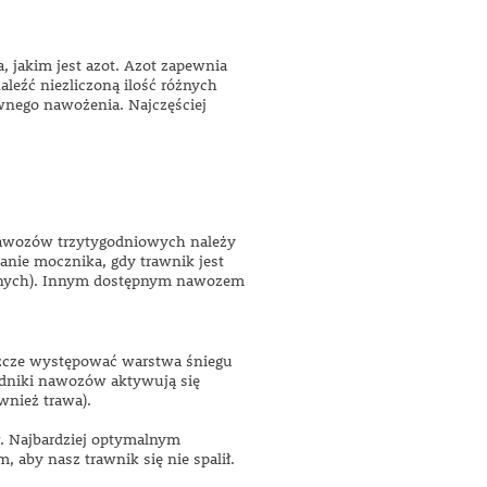
 jakim jest azot. Azot zapewnia
leźć niezliczoną ilość różnych
ownego nawożenia. Najczęściej
 nawozów trzytygodniowych należy
wanie mocznika, gdy trawnik jest
listnych). Innym dostępnym nawozem
szcze występować warstwa śniegu
adniki nawozów aktywują się
wnież trawa).
w. Najbardziej optymalnym
aby nasz trawnik się nie spalił.