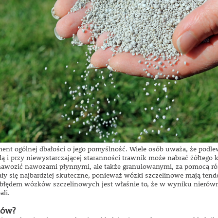
nt ogólnej dbałości o jego pomyślność. Wiele osób uważa, że ​​podle
dą i przy niewystarczającej staranności trawnik może nabrać żółtego 
 nawozić nawozami płynnymi, ale także granulowanymi, za pomocą r
ały się najbardziej skuteczne, ponieważ wózki szczelinowe mają ten
błędem wózków szczelinowych jest właśnie to, że w wyniku nierówn
ali.
ków?