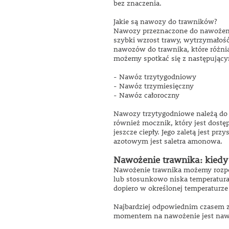
bez znaczenia.
Jakie są nawozy do trawników?
Nawozy przeznaczone do nawożenia
szybki wzrost trawy, wytrzymałość
nawozów do trawnika, które różnią
możemy spotkać się z następujący
- Nawóz trzytygodniowy
- Nawóz trzymiesięczny
- Nawóz całoroczny
Nawozy trzytygodniowe należą do 
również mocznik, który jest dostęp
jeszcze ciepły. Jego zaletą jest 
azotowym jest saletra amonowa.
Nawożenie trawnika: kiedy
Nawożenie trawnika możemy rozpo
lub stosunkowo niska temperatura
dopiero w określonej temperaturze
Najbardziej odpowiednim czasem z 
momentem na nawożenie jest nawoż