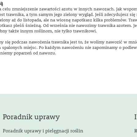
ią
a celu zmniejszenie zawartości azotu w innych nawozach. Jak wspomn
t trawnika, a tym samym jego zielony wygląd. Jeśli zdecydujesz si
zielony aż do listopada, ale na wiosnę napotkasz kilka problemów. Tra
otkasz pleśń śnieżną. Od września nie nawozimy trawnika azotem. J
ebny także innym roślinom, nie tylko trawnikowi.
y się podczas nawożenia trawnika jest to, że wolimy nawozić w mnie
h spalonych miejsc. Po każdym nawożeniu nie zapominamy o podlewa
ikniemy poparzeń od nawozu.
Poradnik uprawy
Poradnik uprawy i pielęgnacji roślin
R