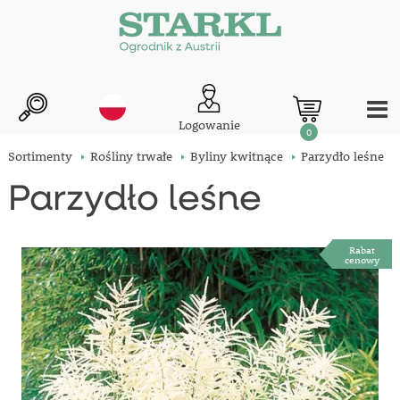
Logowanie
0
Sortimenty
Rośliny trwałe
Byliny kwitnące
Parzydło leśne
Parzydło leśne
Rabat
cenowy