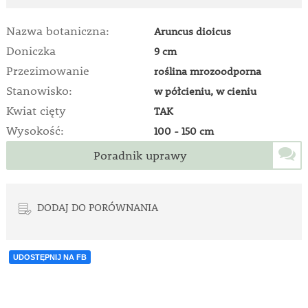
Nazwa botaniczna:
Aruncus dioicus
Doniczka
9 cm
Przezimowanie
roślina mrozoodporna
Stanowisko:
w półcieniu, w cieniu
Kwiat cięty
TAK
Wysokość:
100 - 150 cm
Poradnik uprawy
DODAJ DO PORÓWNANIA
UDOSTĘPNIJ NA FB