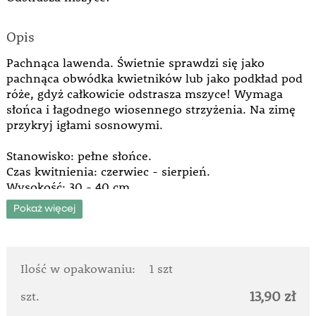
Opis
Pachnąca lawenda. Świetnie sprawdzi się jako
pachnąca obwódka kwietników lub jako podkład pod
róże, gdyż całkowicie odstrasza mszyce! Wymaga
słońca i łagodnego wiosennego strzyżenia. Na zimę
przykryj igłami sosnowymi.
Stanowisko: pełne słońce.
Czas kwitnienia: czerwiec - sierpień.
Wysokość: 30 - 40 cm.
Roślina nadająca się do cięcia.
Pokaż więcej
Ilość w opakowaniu:
1 szt
13,90 zł
szt.