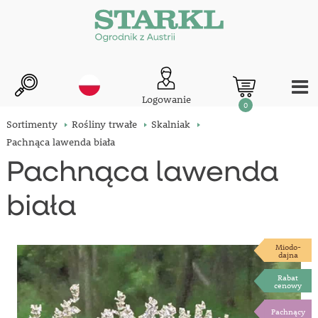
Logowanie
0
Sortimenty
Rośliny trwałe
Skalniak
Pachnąca lawenda biała
Pachnąca lawenda
biała
Miodo-
dajna
Rabat
cenowy
Pachnący