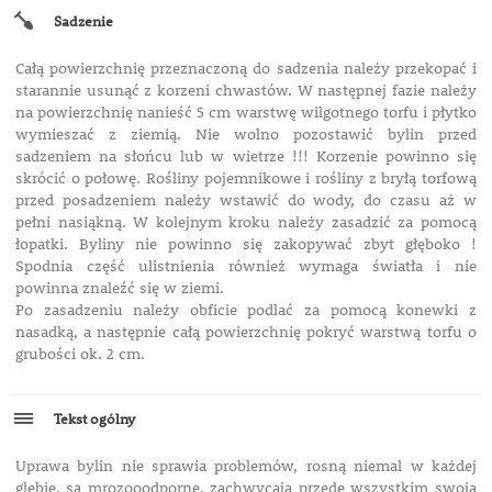
Sadzenie
Całą powierzchnię przeznaczoną do sadzenia należy przekopać i
starannie usunąć z korzeni chwastów. W następnej fazie należy
na powierzchnię nanieść 5 cm warstwę wilgotnego torfu i płytko
wymieszać z ziemią. Nie wolno pozostawić bylin przed
sadzeniem na słońcu lub w wietrze !!! Korzenie powinno się
skrócić o połowę. Rośliny pojemnikowe i rośliny z bryłą torfową
przed posadzeniem należy wstawić do wody, do czasu aż w
pełni nasiąkną. W kolejnym kroku należy zasadzić za pomocą
łopatki. Byliny nie powinno się zakopywać zbyt głęboko !
Spodnia część ulistnienia również wymaga światła i nie
powinna znaleźć się w ziemi.
Po zasadzeniu należy obficie podlać za pomocą konewki z
nasadką, a następnie całą powierzchnię pokryć warstwą torfu o
grubości ok. 2 cm.
Tekst ogólny
Uprawa bylin nie sprawia problemów, rosną niemal w każdej
glebie, są mrozooodporne, zachwycają przede wszystkim swoją